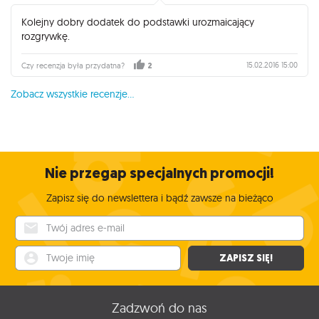
Kolejny dobry dodatek do podstawki urozmaicający
rozgrywkę.
15.02.2016 15:00
Czy recenzja była przydatna?
2
Zobacz wszystkie recenzje...
Nie przegap specjalnych promocji!
Zapisz się do newslettera i bądź zawsze na bieżąco
Twój adres e-mail
Twoje imię
ZAPISZ SIĘ!
Zadzwoń do nas