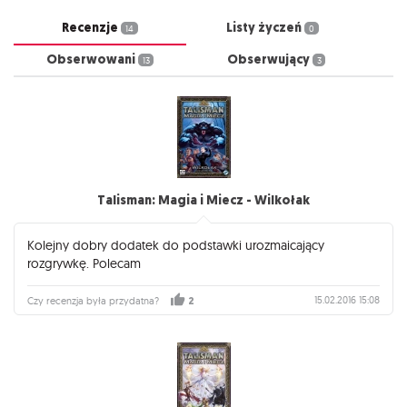
Recenzje
Listy życzeń
14
0
Obserwowani
Obserwujący
13
3
Talisman: Magia i Miecz - Wilkołak
Kolejny dobry dodatek do podstawki urozmaicający
rozgrywkę. Polecam
15.02.2016 15:08
Czy recenzja była przydatna?
2