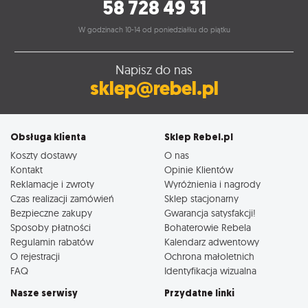
58 728 49 31
W godzinach 10-14 od poniedziałku do piątku
Napisz do nas
sklep@rebel.pl
Obsługa klienta
Sklep Rebel.pl
Koszty dostawy
O nas
Kontakt
Opinie Klientów
Reklamacje i zwroty
Wyróżnienia i nagrody
Czas realizacji zamówień
Sklep stacjonarny
Bezpieczne zakupy
Gwarancja satysfakcji!
Sposoby płatności
Bohaterowie Rebela
Regulamin rabatów
Kalendarz adwentowy
O rejestracji
Ochrona małoletnich
FAQ
Identyfikacja wizualna
Nasze serwisy
Przydatne linki