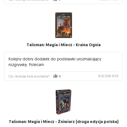
Talisman: Magia i Miecz - Kraina Ognia
Kolejny dobry dodatek do podstawki urozmaicający
rozgrywkę. Polecam
15.02.2016 15:03
Czy recenzja była przydatna?
4
Talisman: Magia i Miecz - Żniwiarz (druga edycja polska)