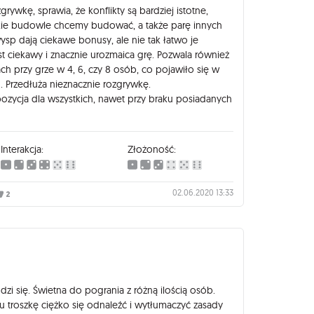
rywkę, sprawia, że konflikty są bardziej istotne,
akie budowle chcemy budować, a także parę innych
ysp dają ciekawe bonusy, ale nie tak łatwo je
t ciekawy i znacznie urozmaica grę. Pozwala również
ach przy grze w 4, 6, czy 8 osób, co pojawiło się w
. Przedłuża nieznacznie rozgrywkę.
zycja dla wszystkich, nawet przy braku posiadanych
Interakcja:
Złożoność:
02.06.2020 13:33
2
dzi się. Świetna do pogrania z różną ilością osób.
 troszkę ciężko się odnaleźć i wytłumaczyć zasady