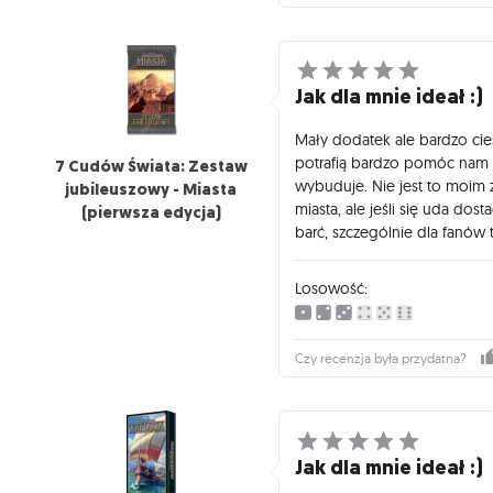
Jak dla mnie ideał :)
Mały dodatek ale bardzo cie
potrafią bardzo pomóc nam w 
7 Cudów Świata: Zestaw
wybuduje. Nie jest to moi
jubileuszowy - Miasta
miasta, ale jeśli się uda dost
(pierwsza edycja)
barć, szczególnie dla fanów t
Losowość:
Czy recenzja była przydatna?
Jak dla mnie ideał :)