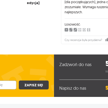
(dla początkujących), jedna c
edycja)
zrozumiałe. Wymaga ruszenia
najlepszych.
Losowość:
Czy recenzja była przydatna?
Zadzwoń do nas
W
ZAPISZ SIĘ!
Napisz do nas