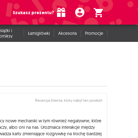
Szukasz prezentu?
siążki i
Łamigłówki
Akcesoria
Promocje
omiksy
Recenzja klienta, który nabył ten produkt
cy nowe mechaniki w tym również negatywne, które
czy, albo oni na nas. Urozmaica interakcje między
wadza karty zmieniające rozgrywkę na trochę bardziej