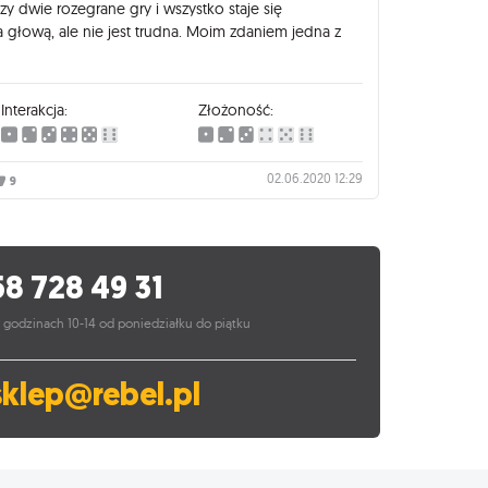
zy dwie rozegrane gry i wszystko staje się
 głową, ale nie jest trudna. Moim zdaniem jedna z
Interakcja:
Złożoność:
02.06.2020 12:29
9
58 728 49 31
 godzinach 10-14 od poniedziałku do piątku
sklep@rebel.pl