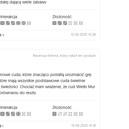
dalej dającą wiele zabawy
Interakcja:
Złożoność:
10.06.2020 14:28
2
Recenzja klienta, który nabył ten produkt
owe cuda, które znacząco potrafią urozmaicić grę.
które mają wszystkie podstawowe cuda świetnie
wieżości. Chociaż mam wrażenie, że cud Wielki Mur
orównaniu do reszty.
Interakcja:
Złożoność:
10.06.2020 14:18
1