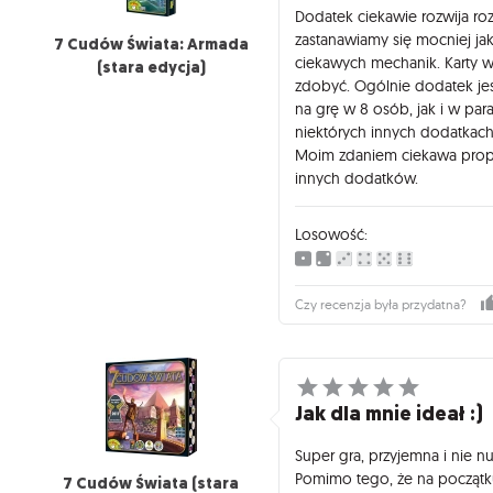
Dodatek ciekawie rozwija rozg
zastanawiamy się mocniej j
7 Cudów Świata: Armada
ciekawych mechanik. Karty w
(stara edycja)
zdobyć. Ogólnie dodatek jes
na grę w 8 osób, jak i w par
niektórych innych dodatkach
Moim zdaniem ciekawa propo
innych dodatków.
Losowość:
Czy recenzja była przydatna?
Jak dla mnie ideał :)
Super gra, przyjemna i nie nu
Pomimo tego, że na początku
7 Cudów Świata (stara