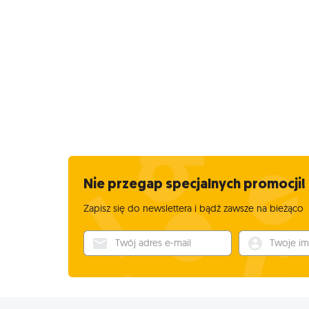
Nie przegap specjalnych promocji!
Zapisz się do newslettera i bądź zawsze na bieżąco
Twój adres e-mail
Twoje imię