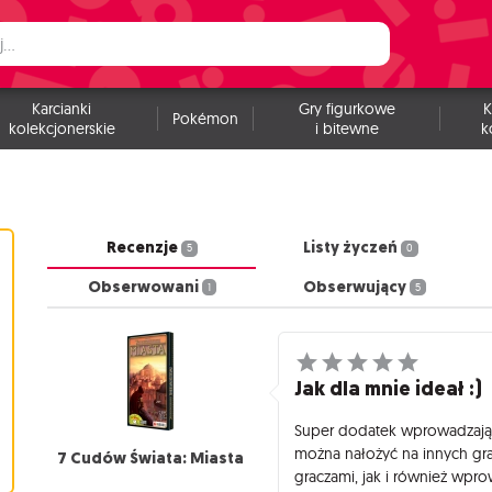
Karcianki
Gry figurkowe
K
Pokémon
kolekcjonerskie
i bitewne
k
Recenzje
Listy życzeń
5
0
Obserwowani
Obserwujący
1
5
Jak dla mnie ideał :)
Super dodatek wprowadzają
można nałożyć na innych gra
7 Cudów Świata: Miasta
graczami, jak i również wpro