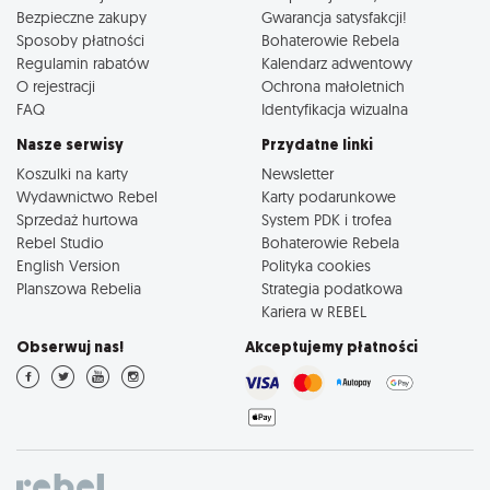
Bezpieczne zakupy
Gwarancja satysfakcji!
Sposoby płatności
Bohaterowie Rebela
Regulamin rabatów
Kalendarz adwentowy
O rejestracji
Ochrona małoletnich
FAQ
Identyfikacja wizualna
Nasze serwisy
Przydatne linki
Koszulki na karty
Newsletter
Wydawnictwo Rebel
Karty podarunkowe
Sprzedaż hurtowa
System PDK i trofea
Rebel Studio
Bohaterowie Rebela
English Version
Polityka cookies
Planszowa Rebelia
Strategia podatkowa
Kariera w REBEL
Obserwuj nas!
Akceptujemy płatności