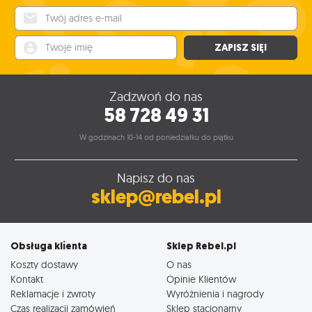
Twój adres e-mail
Twoje imię
ZAPISZ SIĘ!
Zadzwoń do nas
58 728 49 31
W godzinach 10-14 od poniedziałku do piątku
Napisz do nas
sklep@rebel.pl
Obsługa klienta
Sklep Rebel.pl
Koszty dostawy
O nas
Kontakt
Opinie Klientów
Reklamacje i zwroty
Wyróżnienia i nagrody
Czas realizacji zamówień
Sklep stacjonarny