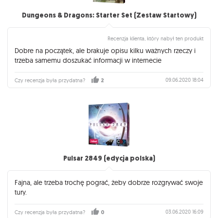
Dungeons & Dragons: Starter Set (Zestaw Startowy)
Recenzja klienta, który nabył ten produkt
Dobre na początek, ale brakuje opisu kilku ważnych rzeczy i
trzeba samemu doszukać informacji w internecie
09.06.2020 18:04
Czy recenzja była przydatna?
2
Pulsar 2849 (edycja polska)
Fajna, ale trzeba trochę pograć, żeby dobrze rozgrywać swoje
tury.
03.06.2020 16:09
Czy recenzja była przydatna?
0