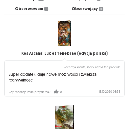
Obserwowani
Obserwujący
11
11
Res Arcana: Lux et Tenebrae (edycja polska)
Recenzja klienta, który nabył ten produkt
Super dodatek, daje nowe możliwości i zwiększa
regrywalność
15.10.2020 08:35
Czy recenzja była przydatna?
0