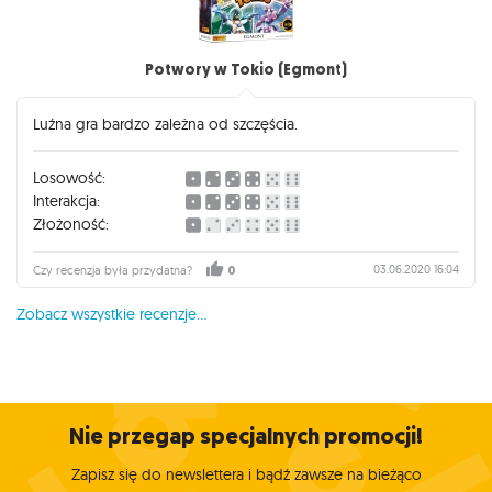
Potwory w Tokio (Egmont)
Luźna gra bardzo zależna od szczęścia.
Losowość:
Interakcja:
Złożoność:
03.06.2020 16:04
Czy recenzja była przydatna?
0
Zobacz wszystkie recenzje...
Nie przegap specjalnych promocji!
Zapisz się do newslettera i bądź zawsze na bieżąco