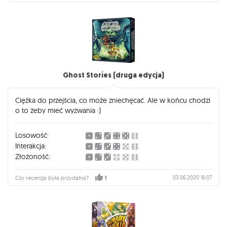
Ghost Stories (druga edycja)
Ciężka do przejścia, co może zniechęcać. Ale w końcu chodzi
o to żeby mieć wyzwania :)
Losowość:
Interakcja:
Złożoność:
03.06.2020 16:07
Czy recenzja była przydatna?
1