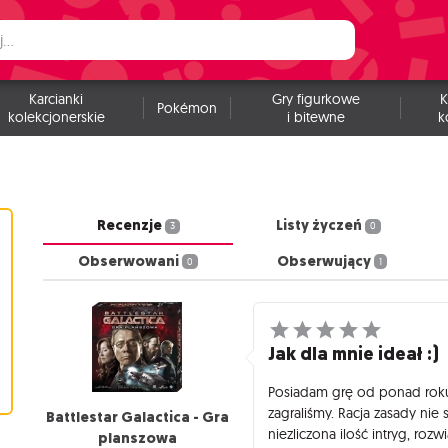
Karcianki
Gry figurkowe
K
Pokémon
kolekcjonerskie
i bitewne
k
Recenzje
Listy życzeń
3
0
Obserwowani
Obserwujący
0
1
Jak dla mnie ideał :)
Posiadam grę od ponad roku 
zagraliśmy. Racja zasady nie
Battlestar Galactica - Gra
niezliczona ilość intryg, rozw
planszowa