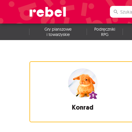
Gry planszowe
Podręczniki
i towarzyskie
RPG
Konrad