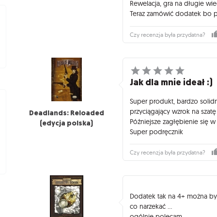
Rewelacja, gra na długie wie
Teraz zamówić dodatek bo p
Czy recenzja była przydatna?
Jak dla mnie ideał :)
Super produkt, bardzo solid
przyciągający wzrok na szatę 
Deadlands: Reloaded
Późniejsze zagłębienie się 
(edycja polska)
Super podręcznik
Czy recenzja była przydatna?
Dodatek tak na 4+ można by w
co narzekać ...
ogólnie polecam