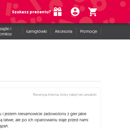
Szukasz prezentu?
siążki i
Łamigłówki
Akcesoria
Promocje
omiksy
Recenzja klienta, który nabył ten produkt
i jestem niesamowicie zadowolony z gier jakie
 są łatwe, ale po ich opanowaniu staje przed nami
iązań.