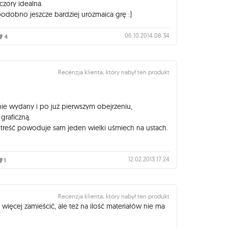
czory idealna.
odobno jeszcze bardziej urozmaica grę :)
06.10.2014 08:34
4
Recenzja klienta, który nabył ten produkt
nie wydany i po już pierwszym obejrzeniu,
graficzną.
w treść powoduje sam jeden wielki uśmiech na ustach.
12.02.2013 17:24
1
Recenzja klienta, który nabył ten produkt
ięcej zamieścić, ale też na ilość materiałów nie ma