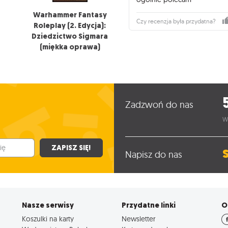
Warhammer Fantasy
Czy recenzja była przydatna?
Roleplay (2. Edycja):
Dziedzictwo Sigmara
(miękka oprawa)
Zadzwoń do nas
W
ZAPISZ SIĘ!
Napisz do nas
Nasze serwisy
Przydatne linki
O
Koszulki na karty
Newsletter