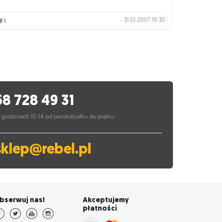
31.01.2007 16:30
1
58 728 49 31
 godzinach 10-14 od poniedziałku do piątku
sklep@rebel.pl
bserwuj nas!
Akceptujemy
płatności