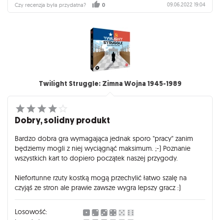
09.06.2022 19:04
Czy recenzja była przydatna?
0
Twilight Struggle: Zimna Wojna 1945-1989
Dobry, solidny produkt
Bardzo dobra gra wymagająca jednak sporo "pracy" zanim
będziemy mogli z niej wyciągnąć maksimum. ;-) Poznanie
wszystkich kart to dopiero początek naszej przygody.
Niefortunne rzuty kostką mogą przechylić łatwo szalę na
czyjąś ze stron ale prawie zawsze wygra lepszy gracz :)
Losowość: