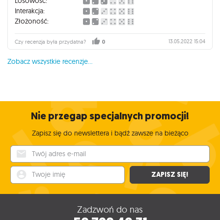
Losowość:
Interakcja:
Złożoność:
13.05.2022 15:04
Czy recenzja była przydatna?
0
Zobacz wszystkie recenzje...
Nie przegap specjalnych promocji!
Zapisz się do newslettera i bądź zawsze na bieżąco
Twój adres e-mail
Twoje imię
ZAPISZ SIĘ!
Zadzwoń do nas