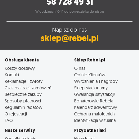
58 728 49 31
W godzinach 10-14 od poniedziałku do piątku
Napisz do nas
sklep@rebel.pl
Obsługa klienta
Sklep Rebel.pl
Koszty dostawy
O nas
Kontakt
Opinie Klientów
Reklamacje i zwroty
Wyróżnienia i nagrody
Czas realizacji zamówień
Sklep stacjonarny
Bezpieczne zakupy
Gwarancja satysfakcji!
Sposoby płatności
Bohaterowie Rebela
Regulamin rabatów
Kalendarz adwentowy
O rejestracji
Ochrona małoletnich
FAQ
Identyfikacja wizualna
Nasze serwisy
Przydatne linki
Koszulki na karty
Newsletter