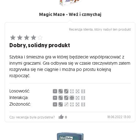
Magic Maze - Weź i czmychaj
Recenzja klienta, który nabył ten produkt
Dobry, solidny produkt
Szybka i śmieszna gra w której będziecie współpracować z
innymi graczami. Gra odbywa się w czasie rzeczywistym zatem
rozgrywka się nie ciągnie i można po prostu kolejną
rozpocząć.
Losowość:
Interakcja:
Złożoność:
18.06.2022 13:00
Czy recenzja była przydatna?
0