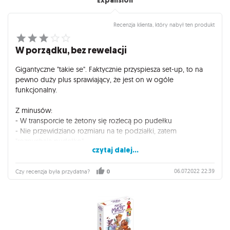
Expansion
Recenzja klienta, który nabył ten produkt
W porządku, bez rewelacji
Gigantyczne "takie se". Faktycznie przyspiesza set-up, to na
pewno duży plus sprawiający, że jest on w ogóle
funkcjonalny.
Z minusów:
- W transporcie te żetony się rozlecą po pudełku
- Nie przewidziano rozmiaru na te podziałki, zatem
"rozpychają pudełko"
czytaj dalej...
- Nie ma jasnych instrukcji co gdzie idzie
- Nie ma oznaczonych sekcji na konkretne karty
- Jest to druk 3d i wydaje bardzo brzydki odgłos jak
06.07.2022 22:39
Czy recenzja była przydatna?
0
wyciągamy te przegródki (ciężko też czasami je wyjąć/
włożyć).
Podsumowując, bardzo dużo "meeeh" ;-)