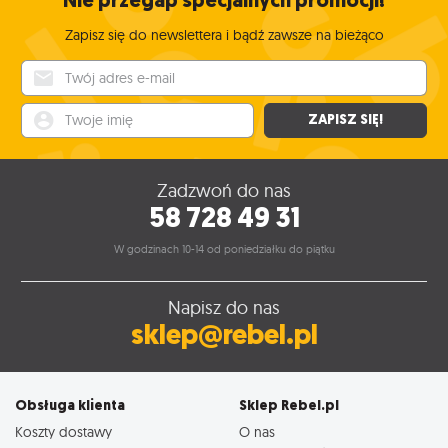
Nie przegap specjalnych promocji!
Zapisz się do newslettera i bądź zawsze na bieżąco
Twój adres e-mail
Twoje imię
ZAPISZ SIĘ!
Zadzwoń do nas
58 728 49 31
W godzinach 10-14 od poniedziałku do piątku
Napisz do nas
sklep@rebel.pl
Obsługa klienta
Sklep Rebel.pl
Koszty dostawy
O nas