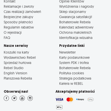
Kontakt
Opinie Klientów
Reklamacje i zwroty
Wyróżnienia i nagrody
Czas realizacji zamówień
Sklep stacjonarny
Bezpieczne zakupy
Gwarancja satysfakcji!
Sposoby płatności
Bohaterowie Rebela
Regulamin rabatów
Kalendarz adwentowy
O rejestracji
Ochrona małoletnich
FAQ
Identyfikacja wizualna
Nasze serwisy
Przydatne linki
Koszulki na karty
Newsletter
Wydawnictwo Rebel
Karty podarunkowe
Sprzedaż hurtowa
System PDK i trofea
Rebel Studio
Bohaterowie Rebela
English Version
Polityka cookies
Planszowa Rebelia
Strategia podatkowa
Kariera w REBEL
Obserwuj nas!
Akceptujemy płatności