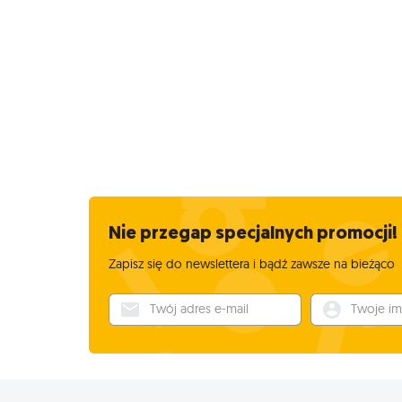
Nie przegap specjalnych promocji!
Zapisz się do newslettera i bądź zawsze na bieżąco
Twój adres e-mail
Twoje imię