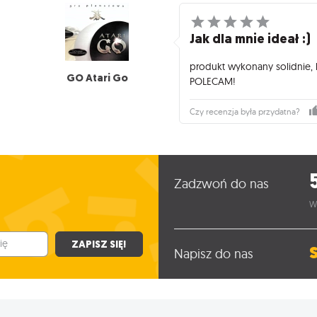
Jak dla mnie ideał :)
produkt wykonany solidnie, 
GO Atari Go
POLECAM!
Czy recenzja była przydatna?
Zadzwoń do nas
W
ZAPISZ SIĘ!
Napisz do nas