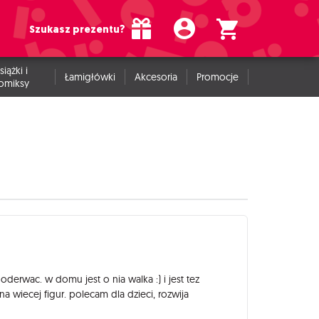
Szukasz prezentu?
siążki i
Łamigłówki
Akcesoria
Promocje
omiksy
oderwac. w domu jest o nia walka :) i jest tez
a wiecej figur. polecam dla dzieci, rozwija