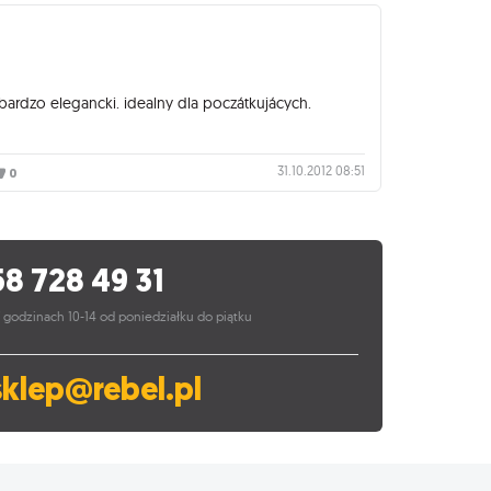
bardzo elegancki. idealny dla poczátkujácych.
31.10.2012 08:51
0
58 728 49 31
 godzinach 10-14 od poniedziałku do piątku
sklep@rebel.pl