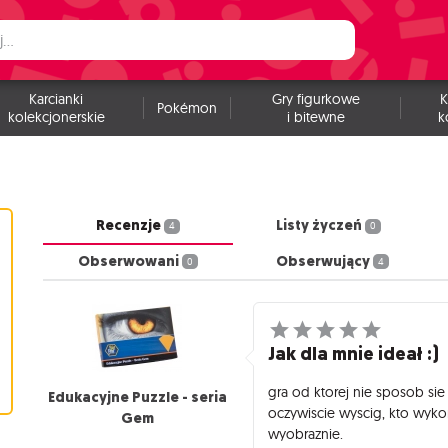
Karcianki
Gry figurkowe
K
Pokémon
kolekcjonerskie
i bitewne
k
Recenzje
Listy życzeń
4
0
Obserwowani
Obserwujący
0
4
Jak dla mnie ideał :)
gra od ktorej nie sposob sie 
Edukacyjne Puzzle - seria
oczywiscie wyscig, kto wykon
Gem
wyobraznie.