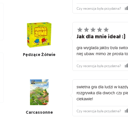
Czy recenzja była przydatna?
Jak dla mnie ideał :)
gra wyglada jakby byla swtor
niej ubaw. mimo ze prosta t
Pędzące Żółwie
Czy recenzja była przydatna?
swietna gra dla ludzi w kaz
rozgrywka dla dwoch czy piec
ciekawie!
Czy recenzja była przydatna?
Carcassonne