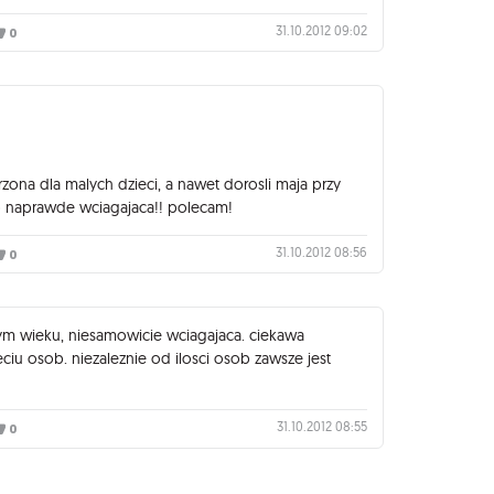
31.10.2012 09:02
0
zona dla malych dzieci, a nawet dorosli maja przy
o naprawde wciagajaca!! polecam!
31.10.2012 08:56
0
dym wieku, niesamowicie wciagajaca. ciekawa
iu osob. niezaleznie od ilosci osob zawsze jest
31.10.2012 08:55
0