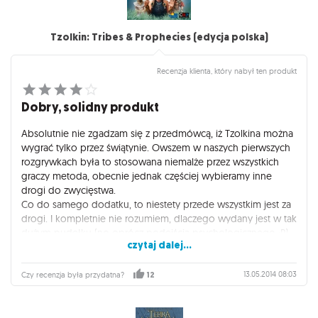
Tzolkin: Tribes & Prophecies (edycja polska)
Recenzja klienta, który nabył ten produkt
Dobry, solidny produkt
Absolutnie nie zgadzam się z przedmówcą, iż Tzolkina można
wygrać tylko przez świątynie. Owszem w naszych pierwszych
rozgrywkach była to stosowana niemalże przez wszystkich
graczy metoda, obecnie jednak częściej wybieramy inne
drogi do zwycięstwa.
Co do samego dodatku, to niestety przede wszystkim jest za
drogi. I kompletnie nie rozumiem, dlaczego wydany jest w tak
dużym pudełku (no oprócz podejścia psychologicznego :P).
czytaj dalej...
Po rozpakowaniu wszystkie elementy mieszczą się w pudełku
podstawki.
Sam dodatek owszem urozmaica grę. U nas nie sprawdzają
13.05.2014 08:03
Czy recenzja była przydatna?
12
się pola szybkiej akcji, prawie nigdy z nich nie korzystaliśmy,
więc obecnie rezygnujemy z tego elementu gry. Co prawda
nigdy nie graliśmy jeszcze w piątkę, a wtedy bez tego pewnie