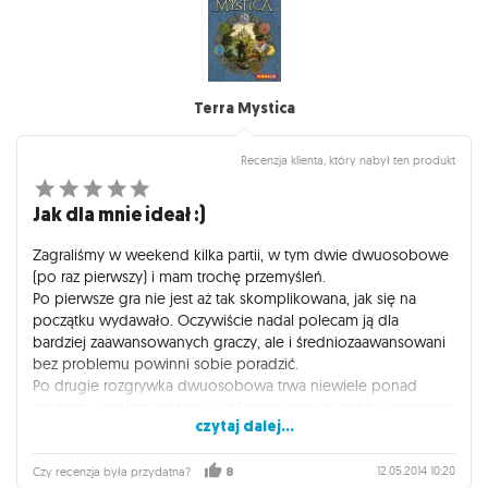
ani rusz.
Największym plusem są tytułowe Plemiona i Przepowiednie i
to dzięki nim rozgrywka nabiera nowej jakości.
Terra Mystica
Recenzja klienta, który nabył ten produkt
Jak dla mnie ideał :)
Zagraliśmy w weekend kilka partii, w tym dwie dwuosobowe
(po raz pierwszy) i mam trochę przemyśleń.
Po pierwsze gra nie jest aż tak skomplikowana, jak się na
początku wydawało. Oczywiście nadal polecam ją dla
bardziej zaawansowanych graczy, ale i średniozaawansowani
bez problemu powinni sobie poradzić.
Po drugie rozgrywka dwuosobowa trwa niewiele ponad
godzinę, idealnie nadaje się więc na szybką partię wieczorem.
czytaj dalej...
I cały czas jest ciekawa! Kombinowania nie ma mniej, gdyż
trudniej w tym przypadku o sąsiadowanie, a bez tego
możemy mieć problem z budowaniem faktorii (musimy
12.05.2014 10:20
Czy recenzja była przydatna?
8