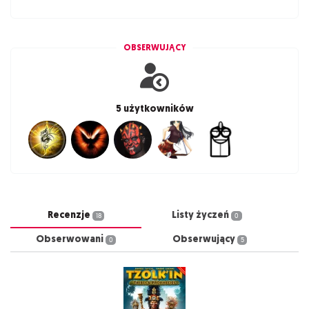
OBSERWUJĄCY
5 użytkowników
Recenzje
Listy życzeń
18
0
Obserwowani
Obserwujący
0
5