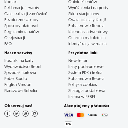
Kontakt
Opinie Klientów
Reklamacje i zwroty
Wyróżnienia i nagrody
Czas realizacji zamówień
Sklep stacjonarny
Bezpieczne zakupy
Gwarancja satysfakcji!
Sposoby płatności
Bohaterowie Rebela
Regulamin rabatów
Kalendarz adwentowy
O rejestracji
Ochrona małoletnich
FAQ
Identyfikacja wizualna
Nasze serwisy
Przydatne linki
Koszulki na karty
Newsletter
Wydawnictwo Rebel
Karty podarunkowe
Sprzedaż hurtowa
System PDK i trofea
Rebel Studio
Bohaterowie Rebela
English Version
Polityka cookies
Planszowa Rebelia
Strategia podatkowa
Kariera w REBEL
Obserwuj nas!
Akceptujemy płatności