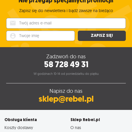
Nie przegap specjalnych promocji!
Zapisz się do newslettera i bądź zawsze na bieżąco
Twój adres e-mail
Twoje imię
ZAPISZ SIĘ!
Zadzwoń do nas
58 728 49 31
W godzinach 10-14 od poniedziałku do piątku
Napisz do nas
sklep@rebel.pl
Obsługa klienta
Sklep Rebel.pl
Koszty dostawy
O nas