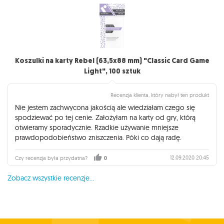
Koszulki na karty Rebel (63,5x88 mm) "Classic Card Game
Light", 100 sztuk
Recenzja klienta, który nabył ten produkt
Nie jestem zachwycona jakością ale wiedziałam czego się
spodziewać po tej cenie. Założyłam na karty od gry, którą
otwieramy sporadycznie. Rzadkie używanie mniejsze
prawdopodobieństwo zniszczenia. Póki co dają radę.
12.09.2020 20:45
Czy recenzja była przydatna?
0
Zobacz wszystkie recenzje...