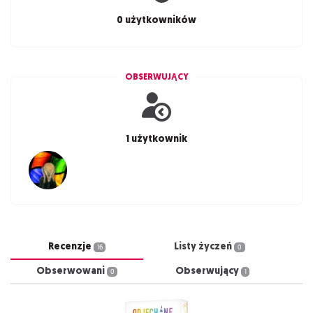
0 użytkowników
OBSERWUJĄCY
1 użytkownik
Recenzje
Listy życzeń
16
0
Obserwowani
Obserwujący
0
1