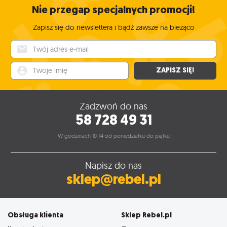
Nie przegap specjalnych promocji!
Zapisz się do newslettera i bądź zawsze na bieżąco
Twój adres e-mail
Twoje imię
ZAPISZ SIĘ!
Zadzwoń do nas
58 728 49 31
W godzinach 10-14 od poniedziałku do piątku
Napisz do nas
sklep@rebel.pl
Obsługa klienta
Sklep Rebel.pl