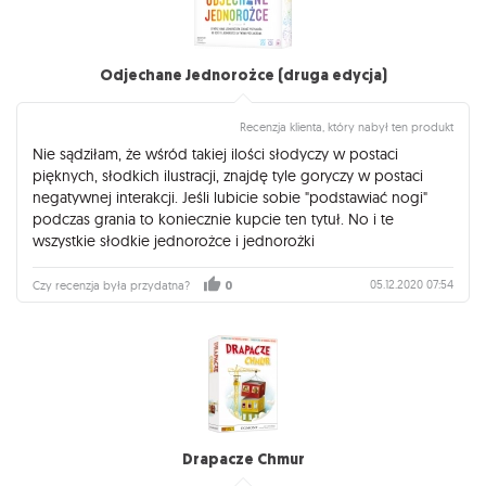
Odjechane Jednorożce (druga edycja)
Recenzja klienta, który nabył ten produkt
Nie sądziłam, że wśród takiej ilości słodyczy w postaci
pięknych, słodkich ilustracji, znajdę tyle goryczy w postaci
negatywnej interakcji. Jeśli lubicie sobie "podstawiać nogi"
podczas grania to koniecznie kupcie ten tytuł. No i te
wszystkie słodkie jednorożce i jednorożki
05.12.2020 07:54
Czy recenzja była przydatna?
0
Drapacze Chmur