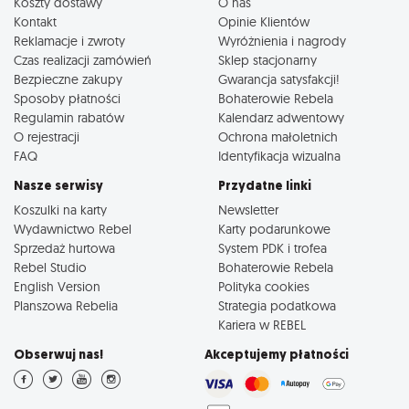
Koszty dostawy
O nas
Kontakt
Opinie Klientów
Reklamacje i zwroty
Wyróżnienia i nagrody
Czas realizacji zamówień
Sklep stacjonarny
Bezpieczne zakupy
Gwarancja satysfakcji!
Sposoby płatności
Bohaterowie Rebela
Regulamin rabatów
Kalendarz adwentowy
O rejestracji
Ochrona małoletnich
FAQ
Identyfikacja wizualna
Nasze serwisy
Przydatne linki
Koszulki na karty
Newsletter
Wydawnictwo Rebel
Karty podarunkowe
Sprzedaż hurtowa
System PDK i trofea
Rebel Studio
Bohaterowie Rebela
English Version
Polityka cookies
Planszowa Rebelia
Strategia podatkowa
Kariera w REBEL
Obserwuj nas!
Akceptujemy płatności