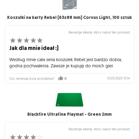
Koszulki na karty Rebel (63x88 mm) Corvus Light, 100 sztuk
Recenzja klienta, który nabył ten produkt
Jak dla mnie ideał :)
Według mnie cała seria koszulek Rebel jest bardzo dobra,
godna pochwalenia. Zawsze je kupuję do moich gier.
01.03.2020 13:14
Czy recenzja była przydatna?
0
Blackfire Ultrafine Playmat - Green 2mm
Recenzja klienta, który nabył ten produkt