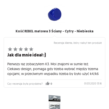
Kość REBEL matowa 3 Ściany - Cyfry - Niebieska
Recenzja klienta, który nabył ten produkt
Jak dla mnie ideał :)
Pierwszy raz zobaczyłem K3. Moi znajomi w sumie też.
Ciekawy design, pomaga gdy trzeba wybrać między trzema
opcjami, w przeciwnym wypadku trzeba by było użyć k4/k6
01.03.2020 13:16
Czy recenzja była przydatna?
0