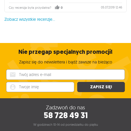
05.07.2019 12:46
Czy recenzja była przydatna?
0
Zobacz wszystkie recenzje...
Nie przegap specjalnych promocji!
Zapisz się do newslettera i bądź zawsze na bieżąco
Twój adres e-mail
Twoje imię
ZAPISZ SIĘ!
Zadzwoń do nas
58 728 49 31
W godzinach 10-14 od poniedziałku do piątku