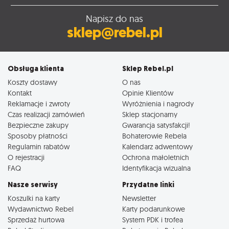
Napisz do nas
sklep@rebel.pl
Obsługa klienta
Sklep Rebel.pl
Koszty dostawy
O nas
Kontakt
Opinie Klientów
Reklamacje i zwroty
Wyróżnienia i nagrody
Czas realizacji zamówień
Sklep stacjonarny
Bezpieczne zakupy
Gwarancja satysfakcji!
Sposoby płatności
Bohaterowie Rebela
Regulamin rabatów
Kalendarz adwentowy
O rejestracji
Ochrona małoletnich
FAQ
Identyfikacja wizualna
Nasze serwisy
Przydatne linki
Koszulki na karty
Newsletter
Wydawnictwo Rebel
Karty podarunkowe
Sprzedaż hurtowa
System PDK i trofea