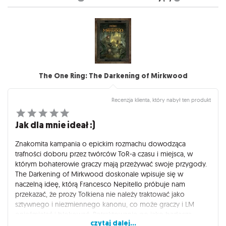
The One Ring: The Darkening of Mirkwood
Recenzja klienta, który nabył ten produkt
Jak dla mnie ideał :)
Znakomita kampania o epickim rozmachu dowodząca
trafności doboru przez twórców ToR-a czasu i miejsca, w
którym bohaterowie graczy mają przeżywać swoje przygody.
The Darkening of Mirkwood doskonale wpisuje się w
naczelną ideę, którą Francesco Nepitello próbuje nam
przekazać, że prozy Tolkiena nie należy traktować jako
sztywnego i niezmiennego kanonu, co może graczy i LM
onieśmielać i blokować. Potraktowanie go jako badacza
czytaj dalej...
kronik spisanych przez uczestników opisywanych wydarzeń