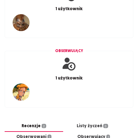
1 użytkownik
OBSERWUJĄCY
1 użytkownik
Recenzje
Listy życzeń
2
0
Obserwowani
Obserwujący
1
1