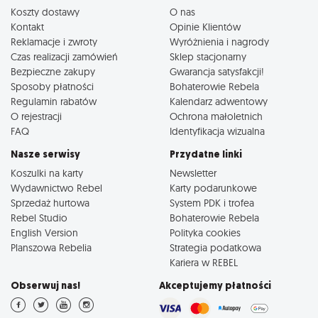
Koszty dostawy
O nas
Kontakt
Opinie Klientów
Reklamacje i zwroty
Wyróżnienia i nagrody
Czas realizacji zamówień
Sklep stacjonarny
Bezpieczne zakupy
Gwarancja satysfakcji!
Sposoby płatności
Bohaterowie Rebela
Regulamin rabatów
Kalendarz adwentowy
O rejestracji
Ochrona małoletnich
FAQ
Identyfikacja wizualna
Nasze serwisy
Przydatne linki
Koszulki na karty
Newsletter
Wydawnictwo Rebel
Karty podarunkowe
Sprzedaż hurtowa
System PDK i trofea
Rebel Studio
Bohaterowie Rebela
English Version
Polityka cookies
Planszowa Rebelia
Strategia podatkowa
Kariera w REBEL
Obserwuj nas!
Akceptujemy płatności