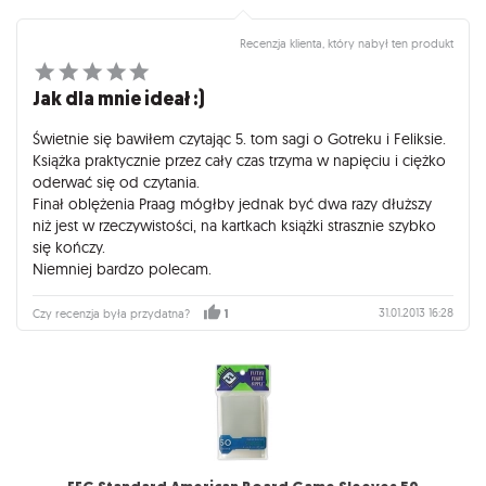
Recenzja klienta, który nabył ten produkt
Jak dla mnie ideał :)
Świetnie się bawiłem czytając 5. tom sagi o Gotreku i Feliksie.
Książka praktycznie przez cały czas trzyma w napięciu i ciężko
oderwać się od czytania.
Finał oblężenia Praag mógłby jednak być dwa razy dłuższy
niż jest w rzeczywistości, na kartkach książki strasznie szybko
się kończy.
Niemniej bardzo polecam.
31.01.2013 16:28
Czy recenzja była przydatna?
1