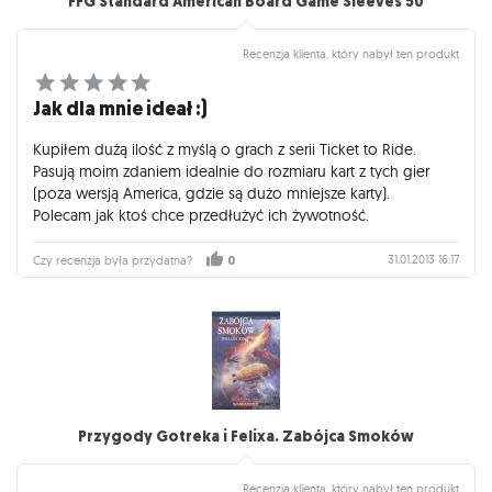
FFG Standard American Board Game Sleeves 50
Recenzja klienta, który nabył ten produkt
Jak dla mnie ideał :)
Kupiłem dużą ilość z myślą o grach z serii Ticket to Ride.
Pasują moim zdaniem idealnie do rozmiaru kart z tych gier
(poza wersją America, gdzie są dużo mniejsze karty).
Polecam jak ktoś chce przedłużyć ich żywotność.
31.01.2013 16:17
Czy recenzja była przydatna?
0
Przygody Gotreka i Felixa. Zabójca Smoków
Recenzja klienta, który nabył ten produkt