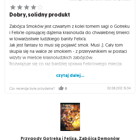
Dobry, solidny produkt
Zabójca Smoków jest czwartym z kolei tomem sagi o Gotreku
i Felix'ie opisującej dążenia krasnoluda do chwalebnej śmierci
w towarzystwie ludzkiego banity Felix'a.
Jak jest fantasy to musi się pojawić smok. Musi ;). Cały tom
skupia się na walce ze smokiem - z przerywnikiem w postaci
wizyty w mieście krasnoludzkich zabójców.
Rozwiązuje się co raz bardziej sprawa Felix'owego miecza
oraz żegnamy się z jednym krasnoludem.
czytaj dalej...
Finałowa walka jednak trochę rozczarowuje, aż prosiło się
pomęczyć bohaterów dłużej.
02.08.2012 15:34
Czy recenzja była przydatna?
0
Przygody Gotreka i Felixa. Zabójca Demonów