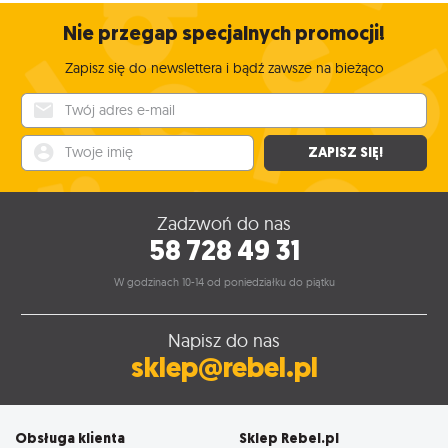
Nie przegap specjalnych promocji!
Zapisz się do newslettera i bądź zawsze na bieżąco
Twój adres e-mail
Twoje imię
ZAPISZ SIĘ!
Zadzwoń do nas
58 728 49 31
W godzinach 10-14 od poniedziałku do piątku
Napisz do nas
sklep@rebel.pl
Obsługa klienta
Sklep Rebel.pl