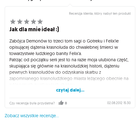
Recenzja klienta, który nabył ten produkt
Jak dla mnie ideał :)
Zabójca Demonów to trzeci tom sagi o Gotreku i Felix'ie
opisującej dążenia krasnoluda do chwalebnej śmierci w
towarzystwie ludzkiego banity Felix'a.
Patrząc od początku serii jest to na razie moja ulubiona część,
skupiająca się głównie na krasnoludzkiej historii, dążeniu
pewnych krasnoludów do odzyskania skarbu z
zapomnianego krasnoludzkiego miasta leżącego obecnie na
północnych pustkowiach chaosu.
czytaj dalej...
I pogoni Thanquola za chwałą ;).
Finałowa walka z tytułowym demonem jest wprost genialna.
To też początek miłosnego wątku Felix'a.
02.08.2012 15:30
Czy recenzja była przydatna?
0
Zobacz wszystkie recenzje...