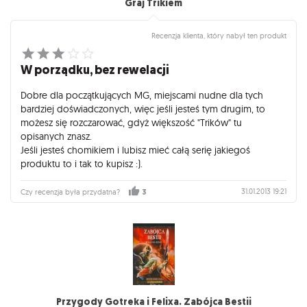
Graj Trikiem
Recenzja klienta, który nabył ten produkt
W porządku, bez rewelacji
Dobre dla początkujących MG, miejscami nudne dla tych
bardziej doświadczonych, więc jeśli jesteś tym drugim, to
możesz się rozczarować, gdyż większość "Trików" tu
opisanych znasz.
Jeśli jesteś chomikiem i lubisz mieć całą serię jakiegoś
produktu to i tak to kupisz :).
31.01.2013 19:21
Czy recenzja była przydatna?
3
Przygody Gotreka i Felixa. Zabójca Bestii