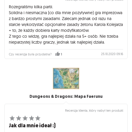
i najtańszym rozwiązaniem.
Rozegraliśmy kilka partii.
Solidna i niesmaczna (co dla mnie pozytywne) gra imprezowa
z bardzo prostymi zasadami. Zalecam jednak od razu na
starcie wykorzystać opcjonalne zasady żetonu Karola Kolejarza
+ to, że każdy dobiera karty modyfikatorów.
Z tego co widzę, gra najlepiej działa na 5+ osób. Nie trzeba
nieparzystej liczby graczy, jednak tak najlepiej działa.
25.10.2020 09:16
Czy recenzja była przydatna?
1
Dungeons & Dragons: Mapa Faerunu
Recenzja klienta, który nabył ten produkt
Jak dla mnie ideał :)