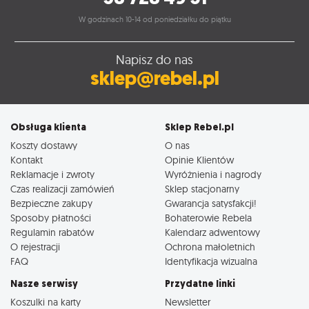
W godzinach 10-14 od poniedziałku do piątku
Napisz do nas
sklep@rebel.pl
Obsługa klienta
Sklep Rebel.pl
Koszty dostawy
O nas
Kontakt
Opinie Klientów
Reklamacje i zwroty
Wyróżnienia i nagrody
Czas realizacji zamówień
Sklep stacjonarny
Bezpieczne zakupy
Gwarancja satysfakcji!
Sposoby płatności
Bohaterowie Rebela
Regulamin rabatów
Kalendarz adwentowy
O rejestracji
Ochrona małoletnich
FAQ
Identyfikacja wizualna
Nasze serwisy
Przydatne linki
Koszulki na karty
Newsletter