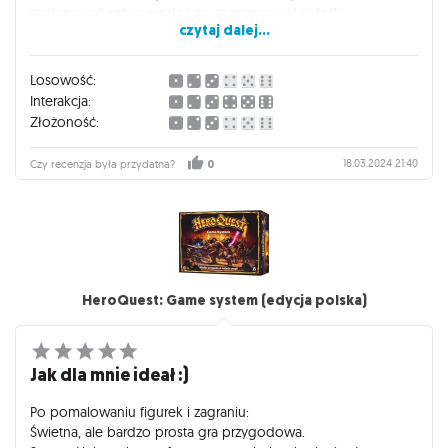
zaplanować sobie rundę i co zagramy w niej. Jeśli
czytaj dalej...
stwierdzamy że mamy dość zasobów, to po prostu już je nie
zagrywamy, tylko dobieramy sobie dwie karty co rundę.
2. Gracze wykonują jedną akcję naprzemiennie, aż obaj
Losowość:
spasują lub ktoś zabierze komuś inicjatywę. Tury więc
Interakcja:
zasuwają i trzeba się liczyć z tym, że w każdym momencie
Złożoność:
przeciwnik może nas zmusić do zmiany planów.
3. Stół jest podzielony na ziemię oraz kosmos. Zagrywane
18.03.2024 21:40
Czy recenzja była przydatna?
0
jednostki są przydzielane do jednej z tych stref. Jeśli więc nasz
przeciwnik dominuje na ziemi i ciężko jest się przebić,
możemy zagrywać statki by go bezpośrednio atakować z
kosmosu.
HeroQuest: Game system (edycja polska)
Jak dla mnie ideał :)
Po pomalowaniu figurek i zagraniu:
Świetna, ale bardzo prosta gra przygodowa.