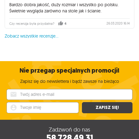
Bardzo dobra jakość, duży rozmiar i wszystko po polsku.
Świetnie wygląda zarówno na stole jak i ścianie.
26.03.2020 16:14
Czy recenzja była przydatna?
4
Zobacz wszystkie recenzje...
Nie przegap specjalnych promocji!
Zapisz się do newslettera i bądź zawsze na bieżąco
Twój adres e-mail
Twoje imię
ZAPISZ SIĘ!
Zadzwoń do nas
58 728 49 31