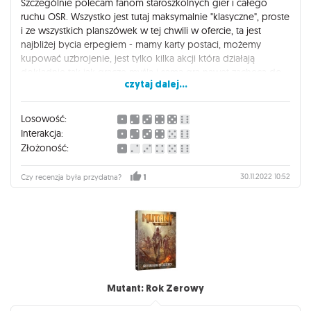
Szczególnie polecam fanom staroszkolnych gier i całego
ruchu OSR. Wszystko jest tutaj maksymalnie "klasyczne", proste
i ze wszystkich planszówek w tej chwili w ofercie, ta jest
najbliżej bycia erpegiem - mamy karty postaci, możemy
kupować uzbrojenie, jest tylko kilka akcji która działają
dokładnie tak jak gracze myślą i sama gra nawet zachęca do...
czytaj dalej...
odgrywania postaci.
Po zagraniu dwóch pierwszych przygód, polecam ogarnięcie
setki fanowskich materiałów i dodatkowych zasad.
Losowość:
Interakcja:
Złożoność:
30.11.2022 10:52
Czy recenzja była przydatna?
1
Mutant: Rok Zerowy