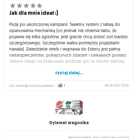
Jak dla mnie ideał :)
Piszę po ukończonej kampanii. Świetny system z łatwą do
opanowania mechaniką (co jednak nie zmienia faktu, że
pojawia się kilka zgrzytów, jeśli gracze chcą zrobić coś bardzo
szczegółowego. Szczególnie walka pomiędzy pojazdami
nawala). Zwiedzanie strefy i wyprawa do Edenu jest pełna
niebezpieczeństw, pokręconych zdarzeń i ciekawych postaci.
Jedyne czego mi brakowało podczas gry, to trochę szerszej
tabelki z artefaktami - pod koniec kampanii już było "ciasno" i
czytaj dalej...
graczom zdarzało się losować te same i konieczne było
wybranie z tabelki artefaktu obok. Każda postać do wyboru
jest super (chociaż Kronikarz odczuwalnie ma potężną
06.05.2022 15:50
Czy recenzja była przydatna?
1
zdolność) i jest sporo dziwnych przeciwników oraz
fenomenów na które można natrafić w strefie.
Zanim jednak przystąpimy do prowadzenia, bardzo polecam
zakup dwóch lub trzech zestawów k6 do bitewniaków w
różnych kolorach. Gra wymaga rzucania kościami
Dylemat wagonika
sześciennymi w trzech różnych kolorach i im dłuższa
kampania, tym więcej tych kości możemy wygenerować.
Zakupienie zestawów do bitewniaków jest więc najprostszym
Recenzja klienta, który nabył ten produkt