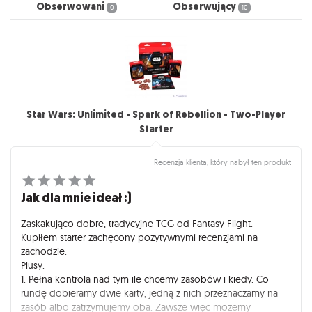
Obserwowani
Obserwujący
0
10
Star Wars: Unlimited - Spark of Rebellion - Two-Player
Starter
Recenzja klienta, który nabył ten produkt
Jak dla mnie ideał :)
Zaskakująco dobre, tradycyjne TCG od Fantasy Flight.
Kupiłem starter zachęcony pozytywnymi recenzjami na
zachodzie.
Plusy:
1. Pełna kontrola nad tym ile chcemy zasobów i kiedy. Co
rundę dobieramy dwie karty, jedną z nich przeznaczamy na
zasób albo zatrzymujemy oba. Zawsze więc możemy