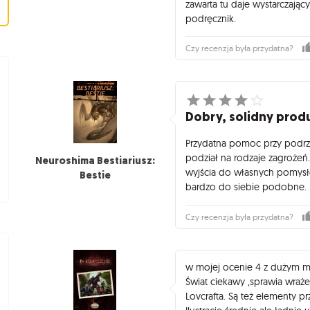
zawarta tu daje wystarczają
podręcznik.
Czy recenzja była przydatna?
Dobry, solidny prod
Przydatna pomoc przy podrz
podział na rodzaje zagrożeń.
Neuroshima Bestiariusz:
wyjścia do własnych pomysł
Bestie
bardzo do siebie podobne. 
Czy recenzja była przydatna?
w mojej ocenie 4 z dużym 
Świat ciekawy ,sprawia wra
Lovcrafta. Są też elementy 