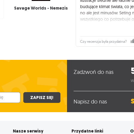
Ilustracje średnie ale ładni
budujące klimat świata, co j
Savage Worlds - Nemezis
no ale jest minusów. Seting 
wszystkiego co potrzebuje 
elementów mechaniki co wyp
że ludzkość zasiedliła setki
jednak sprawia wrażenie jakb
Czy recenzja była przydatna?
pewne wpadki : świat na któ
koszmarne sny , jeśli nie ws
luksusowymi kurortami! Hm?
Jest tego trochę ale nie ch
ponieważ uważam że świat 
Zadzwoń do nas
wykorzystać ale trzeba tro
W
oczekujemy kupując setting.
Ogólnie 4 dla pomysłu na św
Ale dla sposobu przedstawie
ZAPISZ SIĘ!
Napisz do nas
Nasze serwisy
Przydatne linki
O