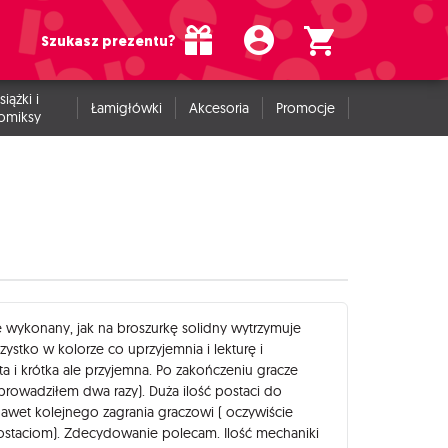
Szukasz prezentu?
siążki i
Łamigłówki
Akcesoria
Promocje
omiksy
ie wykonany, jak na broszurkę solidny wytrzymuje
ystko w kolorze co uprzyjemnia i lekturę i
a i krótka ale przyjemna. Po zakończeniu gracze
prowadziłem dwa razy). Duża ilość postaci do
awet kolejnego zagrania graczowi ( oczywiście
postaciom). Zdecydowanie polecam. Ilość mechaniki