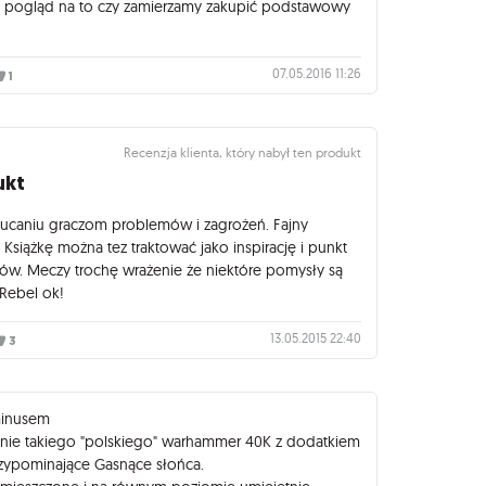
cy pogląd na to czy zamierzamy zakupić podstawowy
07.05.2016 11:26
1
Recenzja klienta, który nabył ten produkt
ukt
ucaniu graczom problemów i zagrożeń. Fajny
 Książkę można tez traktować jako inspirację i punkt
ów. Meczy trochę wrażenie że niektóre pomysły są
Rebel ok!
13.05.2015 22:40
3
minusem
żenie takiego "polskiego" warhammer 40K z dodatkiem
przypominające Gasnące słońca.