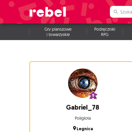
Gry planszowe
Podręczniki
i towarzyskie
RPG
Gabriel_78
Poliglota
Legnica