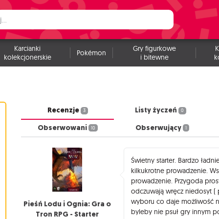
Karcianki
Gry figurkowe
K
Pokémon
kolekcjonerskie
i bitewne
k
Recenzje
Listy życzeń
3
0
Obserwowani
Obserwujący
10
1
Świetny starter. Bardzo ładn
kilkukrotne prowadzenie. Wsz
prowadzenie. Przygoda prost
odczuwają wręcz niedosyt ( 
wyboru co daje możliwość n
Pieśń Lodu i Ognia: Gra o
byleby nie psuł gry innym 
Tron RPG - Starter