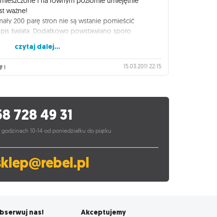
e umieszczone i na równym poziomie umiejętnie
est ważne!
mały 200 parę stron nie są wstanie pomieścić
opis świata. Dodatkowo powstawiano sporo
chnęło miejsce na opis. Efekt? Na wstępie mówi się
czytaj dalej...
 światów a dostajemy 3 w jednym układzie.Opis ich
y istniały jednak w trzech różnych systemach .Są tez
15.03.2011 22:15
1
rym jest zapieczętowany bóg śmierci który zsyła
zystkim to wielu osobom, jest też światem z
cę tak naprawdę wystawiać negatywnej opinii
58 728 49 31
ma potencjał. Można go na wiele sposobów
chę popracować samemu. A chyba nie tego
 godzinach 10-14 od poniedziałku do piątku
iat
nia go 3 albo 3-
sklep@rebel.pl
bserwuj nas!
Akceptujemy