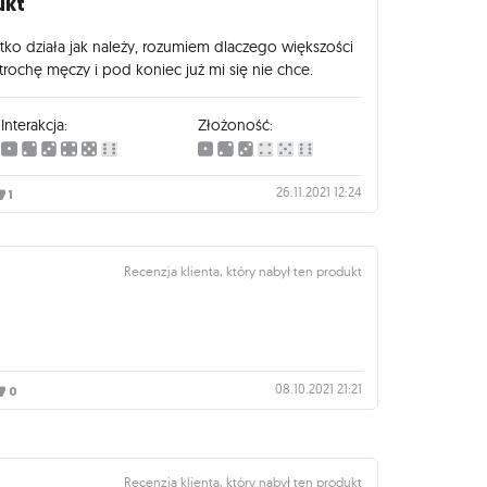
ukt
ko działa jak należy, rozumiem dlaczego większości
rochę męczy i pod koniec już mi się nie chce.
Interakcja:
Złożoność:
26.11.2021 12:24
1
Recenzja klienta, który nabył ten produkt
08.10.2021 21:21
0
Recenzja klienta, który nabył ten produkt