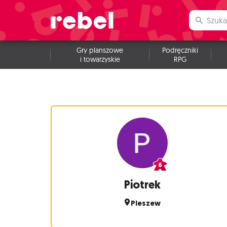
Gry planszowe
Podręczniki
i towarzyskie
RPG
Piotrek
Pleszew