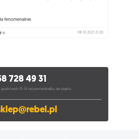
da fenomenalnie.
08.10.2021 21:20
0
58 728 49 31
 godzinach 10-14 od poniedziałku do piątku
sklep@rebel.pl