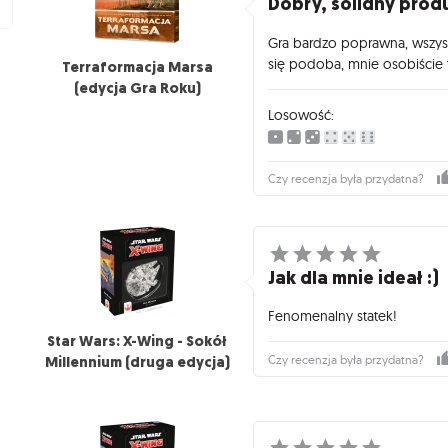
Dobry, solidny prod
Gra bardzo poprawna, wszyst
się podoba, mnie osobiście t
Terraformacja Marsa
(edycja Gra Roku)
Losowość:
Czy recenzja była przydatna?
Jak dla mnie ideał :)
Fenomenalny statek!
Star Wars: X-Wing - Sokół
Millennium (druga edycja)
Czy recenzja była przydatna?