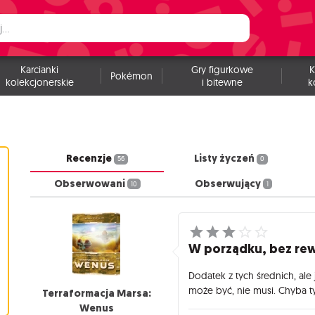
Karcianki
Gry figurkowe
K
Pokémon
kolekcjonerskie
i bitewne
k
Recenzje
Listy życzeń
56
0
Obserwowani
Obserwujący
10
1
W porządku, bez rew
Dodatek z tych średnich, ale
może być, nie musi. Chyba ty
Terraformacja Marsa:
Wenus