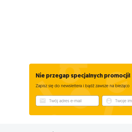
Nie przegap specjalnych promocji!
Zapisz się do newslettera i bądź zawsze na bieżąco
Twój adres e-mail
Twoje imię