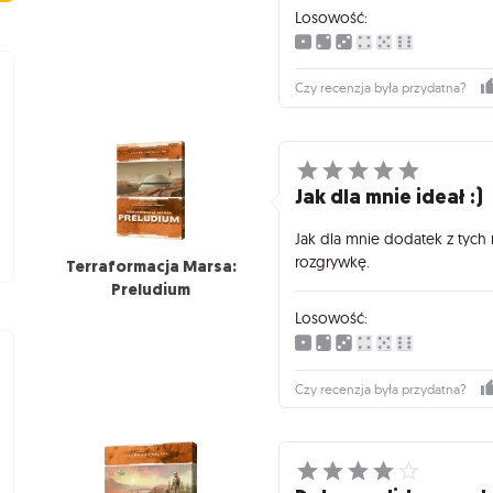
Losowość:
Czy recenzja była przydatna?
Jak dla mnie ideał :)
Jak dla mnie dodatek z tych 
rozgrywkę.
Terraformacja Marsa:
Preludium
Losowość:
Czy recenzja była przydatna?