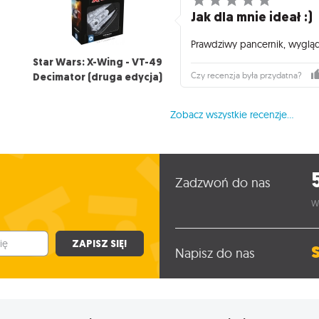
Jak dla mnie ideał :)
Prawdziwy pancernik, wyglą
Star Wars: X-Wing - VT-49
Decimator (druga edycja)
Czy recenzja była przydatna?
Zobacz wszystkie recenzje...
Zadzwoń do nas
W
ZAPISZ SIĘ!
Napisz do nas