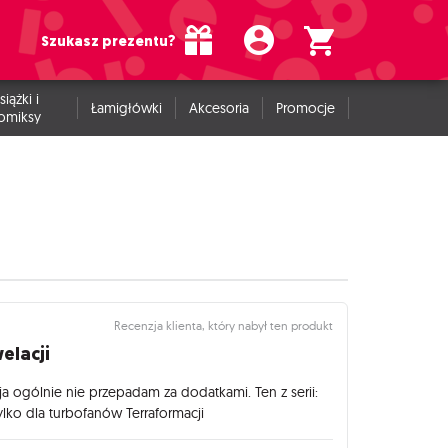
Szukasz prezentu?
siążki i
Łamigłówki
Akcesoria
Promocje
omiksy
Recenzja klienta, który nabył ten produkt
elacji
 ja ogólnie nie przepadam za dodatkami. Ten z serii:
lko dla turbofanów Terraformacji