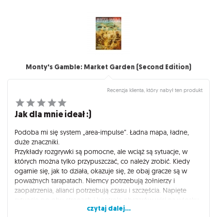
Monty's Gamble: Market Garden (Second Edition)
Recenzja klienta, który nabył ten produkt
Jak dla mnie ideał :)
Podoba mi się system „area-impulse”. Ładna mapa, ładne,
duże znaczniki.
Przykłady rozgrywki są pomocne, ale wciąż są sytuacje, w
których można tylko przypuszczać, co należy zrobić. Kiedy
ogarnie się, jak to działa, okazuje się, że obaj gracze są w
poważnych tarapatach. Niemcy potrzebują żołnierzy i
zaopatrzenia, alianci potrzebują czasu i szczęścia. Napięte
sytuacje po obu stronach i kontrola obszarów wisi na włosku.
czytaj dalej...
Gra przysparza wielu "przyjemnych" dylematów. W grze solo