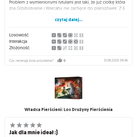
Problem z wymienionymi tytułami jest taki, że już ciotkę która
zna Grzybobranie i Warcaby nie zachęce do planszówek. Z 6
latką da się grać ale chłop w średnim wieku stłucze dziaciaki
czytaj dalej...
potwornie.
DNUP to rodzinny, piknikowy ekstrakt z obu tytułów. Tak mi
Losowość:
się wydaje, zgodzicie się ze mną?
Interakcja:
Złożoność:
Kurcze jakie to fajne, cieszę się, że zasiliłem planszo-półkę tym
tytułem.
01.08.2026 09:46
Czy recenzja była przydatna?
0
Władca Pierścieni: Los Drużyny Pierścienia
Jak dla mnie ideał :)