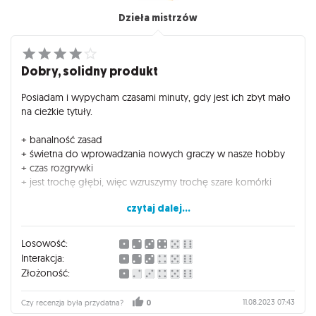
Dzieła mistrzów
Dobry, solidny produkt
Posiadam i wypycham czasami minuty, gdy jest ich zbyt mało
na cieżkie tytuły.
+ banalność zasad
+ świetna do wprowadzania nowych graczy w nasze hobby
+ czas rozgrywki
+ jest trochę głębi, więc wzruszymy trochę szare komórki
czytaj dalej...
- nie przepadam za szata graficzną (wiem wiem, o gustach się
nie dyskutuje)
Losowość:
Hobold poleca
Interakcja:
Złożoność:
11.08.2023 07:43
Czy recenzja była przydatna?
0