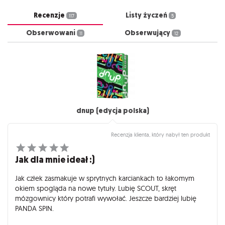
Recenzje
Listy życzeń
117
5
Obserwowani
Obserwujący
11
12
dnup (edycja polska)
Recenzja klienta, który nabył ten produkt
Jak dla mnie ideał :)
Jak człek zasmakuje w sprytnych karciankach to łakomym
okiem spogląda na nowe tytuły. Lubię SCOUT, skręt
mózgownicy który potrafi wywołać. Jeszcze bardziej lubię
PANDA SPIN.