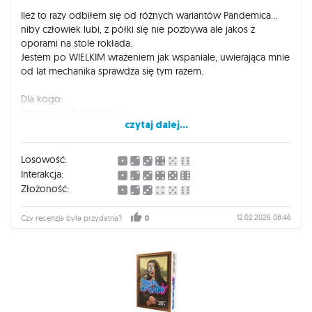
Ileż to razy odbiłem się od różnych wariantów Pandemica...
niby człowiek lubi, z półki się nie pozbywa ale jakos z
oporami na stole rokłada.
Jestem po WIELKIM wrażeniem jak wspaniale, uwierająca mnie
od lat mechanika sprawdza się tym razem.
Dla kogo:
◾dla fanów Pandemica
czytaj dalej...
◾wielbicieli twórczości Tolkiena
◾tych szukających emocji i przygody
◾ceniących kooperację
Losowość:
◾graczy, którzy za kooperacjami nie przepadają :D - możecie
Interakcja:
zmienić zdanie.
Złożoność:
Gorąco POLECAM.
12.02.2026 08:46
Czy recenzja była przydatna?
0