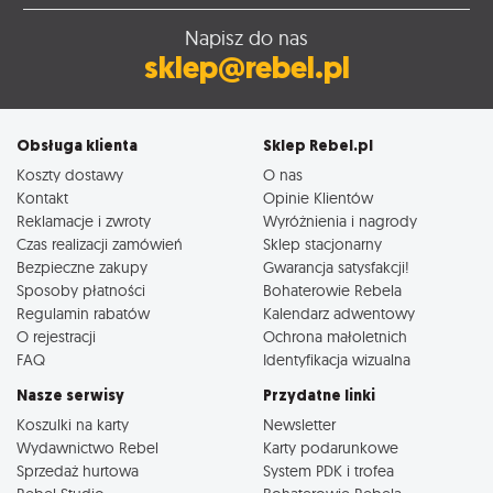
Napisz do nas
sklep@rebel.pl
Obsługa klienta
Sklep Rebel.pl
Koszty dostawy
O nas
Kontakt
Opinie Klientów
Reklamacje i zwroty
Wyróżnienia i nagrody
Czas realizacji zamówień
Sklep stacjonarny
Bezpieczne zakupy
Gwarancja satysfakcji!
Sposoby płatności
Bohaterowie Rebela
Regulamin rabatów
Kalendarz adwentowy
O rejestracji
Ochrona małoletnich
FAQ
Identyfikacja wizualna
Nasze serwisy
Przydatne linki
Koszulki na karty
Newsletter
Wydawnictwo Rebel
Karty podarunkowe
Sprzedaż hurtowa
System PDK i trofea