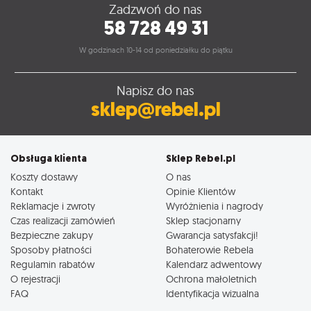
Zadzwoń do nas
58 728 49 31
W godzinach 10-14 od poniedziałku do piątku
Napisz do nas
sklep@rebel.pl
Obsługa klienta
Sklep Rebel.pl
Koszty dostawy
O nas
Kontakt
Opinie Klientów
Reklamacje i zwroty
Wyróżnienia i nagrody
Czas realizacji zamówień
Sklep stacjonarny
Bezpieczne zakupy
Gwarancja satysfakcji!
Sposoby płatności
Bohaterowie Rebela
Regulamin rabatów
Kalendarz adwentowy
O rejestracji
Ochrona małoletnich
FAQ
Identyfikacja wizualna