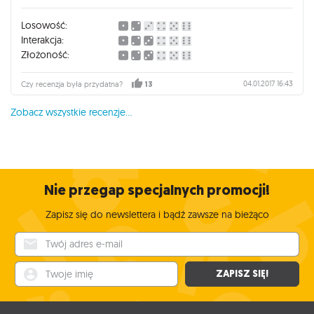
Scythe, ale najbardziej spodobał mi niejednoznaczny się
system punktowania - nigdy nie wiadomo, czy warto już
Losowość:
skończyć grę czy jeszcze chwilę poczekać i nazbierać więcej
Interakcja:
punktów ryzykując, że ktoś zakończy rozgrywkę w
Złożoność:
międzyczasie. Co więcej, nawet jak się wydaje, że warto
skończyć bo się ma najwięcej punktów, to może się okazać,
04.01.2017 16:43
Czy recenzja była przydatna?
13
że wcale niekoniecznie ;)
Zobacz wszystkie recenzje...
To wszystko sprawia, że rozgrywka jest fascynująca i ciekawa
od początku do końca.
Warto zainwestować :)
Nie przegap specjalnych promocji!
Zapisz się do newslettera i bądź zawsze na bieżąco
Twój adres e-mail
Twoje imię
ZAPISZ SIĘ!