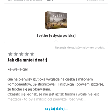
Scythe (edycja polska)
Recenzja klienta, który nabył ten produkt
Jak dla mnie ideał :)
Re-we-la-cja!
Gra na pierwszy rzut oka wygląda na ciężką z milionem
komponentów, 32-stronicową (!) instrukcją i powiem szczerze,
że trochę się jej obawiałam.
Okazało się jednak, że nie jest aż tak trudna i wcale nie jest
męcząca - to była miłość od pierwszej rozgrywki ;)
czytaj dalej...
Przepiękne grafiki i ciekawa mechanika to niewątpliwy plus