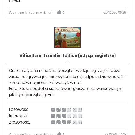
dzieci.
16.04.2020 09:26
Czy recenzja była przydatna?
0
Viticulture: Essential Edition (edycja angielska)
Gra klimatyczna i choć na początku wydaje się, że jest dużo
zasad, rozgrywka jest niezwykle intuicyjna (posadzić winorośl -
> zebrać winogrona -> stworzyć wino).
Euro, które spodoba się zarówno graczom zaawansowanym
jak i tym początkującym.
Losowość:
Interakcja:
Złożoność:
29.01.2017 17:45
Czy recenzja była przydatna?
2