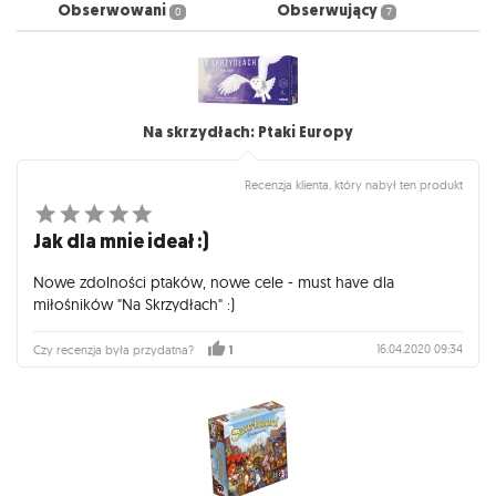
Obserwowani
Obserwujący
0
7
Na skrzydłach: Ptaki Europy
Recenzja klienta, który nabył ten produkt
Jak dla mnie ideał :)
Nowe zdolności ptaków, nowe cele - must have dla
miłośników "Na Skrzydłach" :)
16.04.2020 09:34
Czy recenzja była przydatna?
1