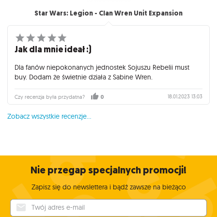
Star Wars: Legion - Clan Wren Unit Expansion
Jak dla mnie ideał :)
Dla fanów niepokonanych jednostek Sojuszu Rebelii must
buy. Dodam że świetnie działa z Sabine Wren.
18.01.2023 13:03
Czy recenzja była przydatna?
0
Zobacz wszystkie recenzje...
Nie przegap specjalnych promocji!
Zapisz się do newslettera i bądź zawsze na bieżąco
Twój adres e-mail