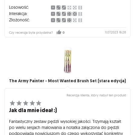
gra nie ma tego smaku. Samą gre bardzo polecam a w razie
Losowość:
poczucia że czegoś brakuje kupujcie Skellige. Jeśli uważacie
Interakcja:
że gra za szybko lub łatwo się kończy polecam dodatek
Złożoność:
Legendarne Łowy.
11.07.2023 16:28
Czy recenzja była przydatna?
0
The Army Painter - Most Wanted Brush Set (stara edycja)
Recenzja klienta, który nabył ten produkt
Jak dla mnie ideał :)
Fantastyczny zestaw pędzli wysokiej jakości. Trzymają kształt
po wielu sesjach malowania a notatka załączona do pędzli
podpowiada nowicjuszom do czego wykorzystać konkretny