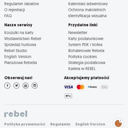
Regulamin rabatów
Kalendarz adwentowy
O rejestracji
Ochrona małoletnich
FAQ
Identyfikacja wizualna
Nasze serwisy
Przydatne linki
Koszulki na karty
Newsletter
Wydawnictwo Rebel
Karty podarunkowe
Sprzedaż hurtowa
System PDK i trofea
Rebel Studio
Bohaterowie Rebela
English Version
Polityka cookies
Planszowa Rebelia
Strategia podatkowa
Kariera w REBEL
Obserwuj nas!
Akceptujemy płatności
Zarządzaj
Polityka prywatności
Regulamin
English Version
preferencjami
cookies