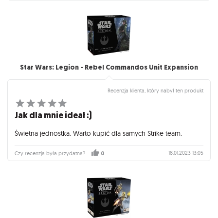
Star Wars: Legion - Rebel Commandos Unit Expansion
Recenzja klienta, który nabył ten produkt
Jak dla mnie ideał :)
Świetna jednostka. Warto kupić dla samych Strike team.
18.01.2023 13:05
Czy recenzja była przydatna?
0