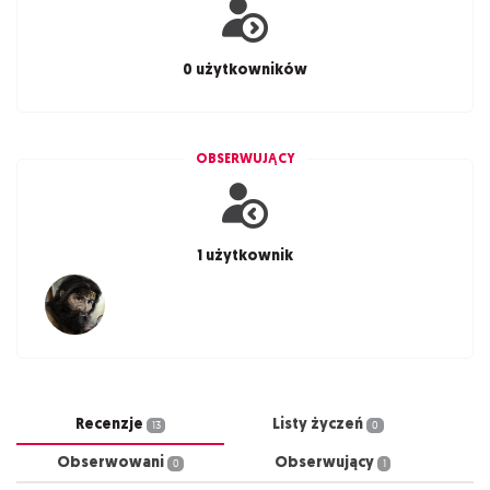
0 użytkowników
OBSERWUJĄCY
1 użytkownik
Recenzje
Listy życzeń
13
0
Obserwowani
Obserwujący
0
1