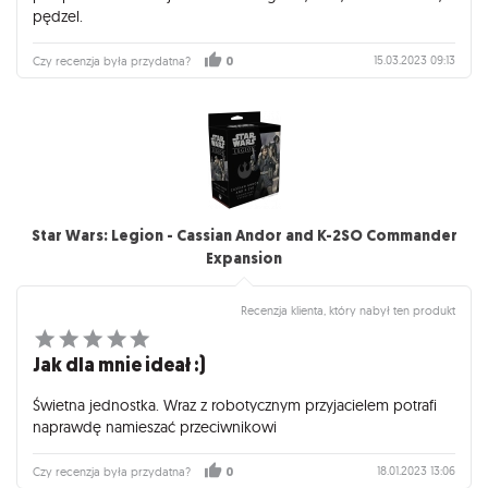
pędzel.
15.03.2023 09:13
Czy recenzja była przydatna?
0
Star Wars: Legion - Cassian Andor and K-2SO Commander
Expansion
Recenzja klienta, który nabył ten produkt
Jak dla mnie ideał :)
Świetna jednostka. Wraz z robotycznym przyjacielem potrafi
naprawdę namieszać przeciwnikowi
18.01.2023 13:06
Czy recenzja była przydatna?
0