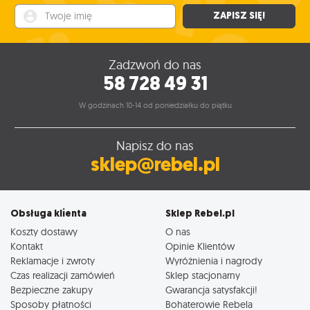
Twoje imię
ZAPISZ SIĘ!
Zadzwoń do nas
58 728 49 31
W godzinach 10-14 od poniedziałku do piątku
Napisz do nas
sklep@rebel.pl
Obsługa klienta
Sklep Rebel.pl
Koszty dostawy
O nas
Kontakt
Opinie Klientów
Reklamacje i zwroty
Wyróżnienia i nagrody
Czas realizacji zamówień
Sklep stacjonarny
Bezpieczne zakupy
Gwarancja satysfakcji!
Sposoby płatności
Bohaterowie Rebela