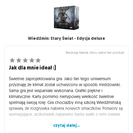
Wiedźmin: Stary Świat - Edycja deluxe
Recenzja klienta, który nabył ten produkt
Jak dla mnie ideał :)
Świetnie zaprojektowana gra. Jako fan tego uniwersum
przyznaję że klimat został uchwycony w sposób mistrzowski.
Sama gra jest wspaniale wykonana. Grafiki piękne i
klimatyczne. Karty pomimo nietypowej wielkość świetnie
spełniają swoją rolę. Gra chociażby inną szkołą Wiedźmińską
sprawia, że rozgrywka nabiera nowych smaczków. Potwory są
wymagające, aczkolwiek napewno będa walki z nimi owiele
bardziej rozbudowane jak już dostaniemy dodatki z KS za rok.
czytaj dalej...
Obecnie sama gra jest świetna aczkolwiek po rozegraniu kilku
partii z dodatkami (Skellige, Legendarne Łowy) to już bez nich