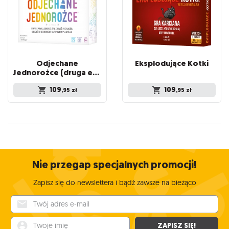
Odjechane
Eksplodujące
Kotki
Jednorożce (druga edycja)
109
109
,95
zł
,95
zł
Nie przegap specjalnych promocji!
Zapisz się do newslettera i bądź zawsze na bieżąco
Twój adres e-mail
Twoje imię
ZAPISZ SIĘ!