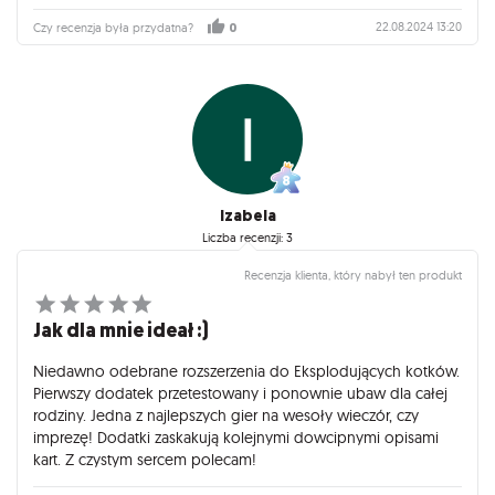
22.08.2024 13:20
Czy recenzja była przydatna?
0
Izabela
Liczba recenzji: 3
Recenzja klienta, który nabył ten produkt
Jak dla mnie ideał :)
Niedawno odebrane rozszerzenia do Eksplodujących kotków.
Pierwszy dodatek przetestowany i ponownie ubaw dla całej
rodziny. Jedna z najlepszych gier na wesoły wieczór, czy
imprezę! Dodatki zaskakują kolejnymi dowcipnymi opisami
kart. Z czystym sercem polecam!