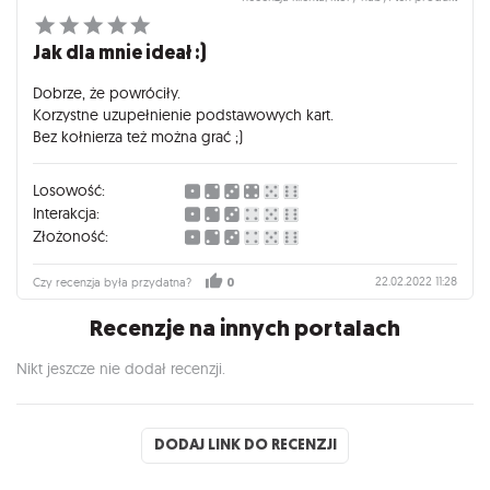
Jak dla mnie ideał :)
Dobrze, że powróciły.
Korzystne uzupełnienie podstawowych kart.
Bez kołnierza też można grać ;)
Losowość:
Interakcja:
Złożoność:
22.02.2022 11:28
Czy recenzja była przydatna?
0
Recenzje na innych portalach
Nikt jeszcze nie dodał recenzji.
DODAJ LINK DO RECENZJI