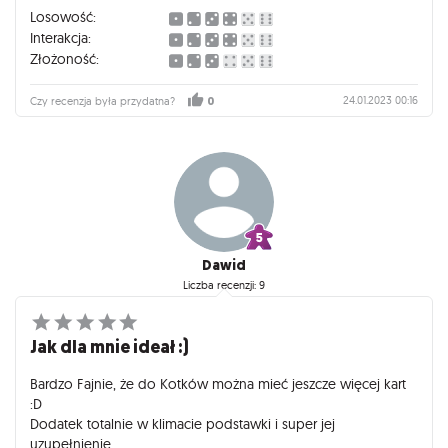
Losowość:
Interakcja:
Złożoność:
24.01.2023 00:16
Czy recenzja była przydatna?
0
Dawid
Liczba recenzji: 9
Jak dla mnie ideał :)
Bardzo Fajnie, że do Kotków można mieć jeszcze więcej kart
:D
Dodatek totalnie w klimacie podstawki i super jej
uzupełnienie.