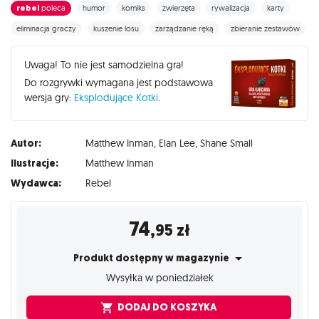
rebel
poleca
humor
komiks
zwierzęta
rywalizacja
karty
eliminacja graczy
kuszenie losu
zarządzanie ręką
zbieranie zestawów
Uwaga! To nie jest samodzielna gra!
Do rozgrywki wymagana jest podstawowa
wersja gry:
Eksplodujące Kotki
.
Autor:
Matthew Inman
,
Elan Lee
,
Shane Small
Ilustracje:
Matthew Inman
Wydawca:
Rebel
74
,95
zł
Produkt dostępny w magazynie
Wysyłka w poniedziałek
DODAJ DO KOSZYKA