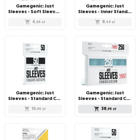
Gamegenic: Just
Gamegenic: Just
Sleeves - Soft Sleeves (67 x 94 mm) 100 sztuk, Clear
Sleeves - Inner Standard Card Game Sleeves (64x89 mm), 100 sztuk
4
8
,95
zł
,49
zł
Gamegenic: Just
Gamegenic: Just
Sleeves - Standard Card Game Sleeves (66x91 mm), Czarne, 50 sztuk
Sleeves - Standard Card Game Sleeves (66x92 mm) - Value Pack, 250 sztuk
10
38
,95
zł
,95
zł