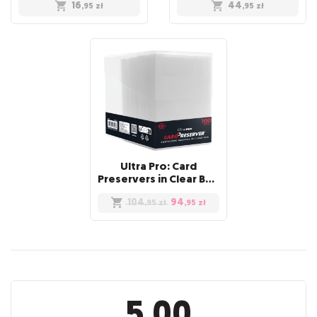
16
44
,95
zł
,95
zł
Ultra Pro: Card
Preservers in Clear Box (100)
104
94
,95
zł
,95
zł
Recenzje
5.00