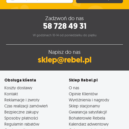
Zadzwoń do nas
58 728 49 31
W godzinach 10-14 od poniedziałku do piątku
Napisz do nas
sklep@rebel.pl
Obsługa klienta
Sklep Rebel.pl
Koszty dostawy
O nas
Kontakt
Opinie Klientów
Reklamacje i zwroty
Wyróżnienia i nagrody
Czas realizacji zamówień
Sklep stacjonarny
Bezpieczne zakupy
Gwarancja satysfakcji!
Sposoby płatności
Bohaterowie Rebela
Regulamin rabatów
Kalendarz adwentowy