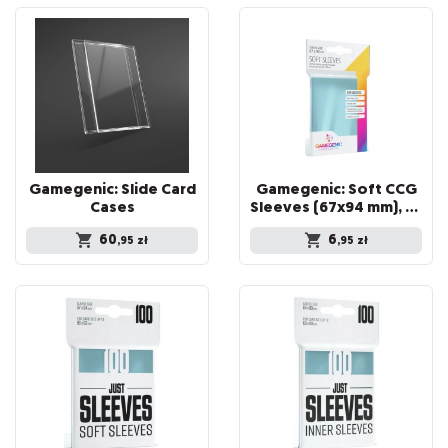
Gamegenic: Slide Card
Gamegenic: Soft CCG
Cases
Sleeves (67x94 mm), 100 sztuk
60
6
,95
zł
,95
zł