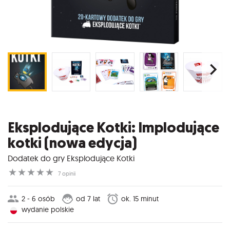
Eksplodujące Kotki: Implodujące
kotki (nowa edycja)
Dodatek do gry Eksplodujące Kotki
☆
☆
☆
☆
☆
7 opinii
2 - 6 osób
od 7 lat
ok. 15 minut
wydanie polskie