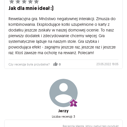
Jak dla mnie ideał :)
Rewelacyjna gra. Mnóstwo negatywnej interakcji. Zmusza do
kombinowania. Eksplodujące kotki uzupełnione o karty z
dodatku jeszcze zyskały w naszej domowej ocenie. To nasz
pierwszy dodatek i zdecydowanie chcemy więcej. Gra
systematycznie ląduje na naszym stole. Gra szybka i
powodująca efekt - zagrajmy jeszcze raz, jeszcze raz i jeszcze
raz. Ktoś zawsze ma ochotę na rewanż. Polecam!
23.05.2022 19:05
Czy recenzja była przydatna?
0
Jerzy
Liczba recenzji: 3
Recenzja klienta, który nabył ten produkt