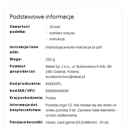
Podstawowe informacje
Zawartość
20 kart
pudełka:
kołnierz wstydu
instrukcja
Instrukcja i inne
implodujace-kotki-instrukcja-pl.pdf
pliki:
Waga:
250 g
Podmiot
Rebel Sp. z o.o., ul. Budowlanych 64c, 80-
gospodarczy:
298, Gdańsk, Poland,
wydawnictwo@rebel.pl
Kod producenta:
EKIEK03PL
Kod EAN / UPC:
810083040936
Kraj pochodzenia:
Polska
Informacje dot.
Posiada logo CE. Nie nadaje się dla dzieci w
bezpieczeństwa:
wieku poniżej 3 lat. Zawiera małe elementy -
ryzyko zadławienia.
Pasujące koszulki:
classic card game (63,5x88mm) - 20 szt.