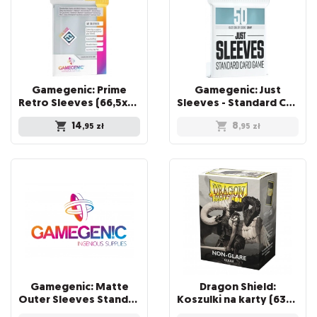
Gamegenic: Prime
Gamegenic: Just
Retro Sleeves (66,5x94 mm) 50 sztuk, Clear
Sleeves - Standard Card Game Sleeves (66x91 mm), 50 sztuk
14
8
,95
zł
,95
zł
Gamegenic: Matte
Dragon Shield:
Outer Sleeves Standard (66x91 mm), 50 sztuk
Koszulki na karty (63x88 mm) "Standard Size" Non-Glare, 100 sztuk, Clear