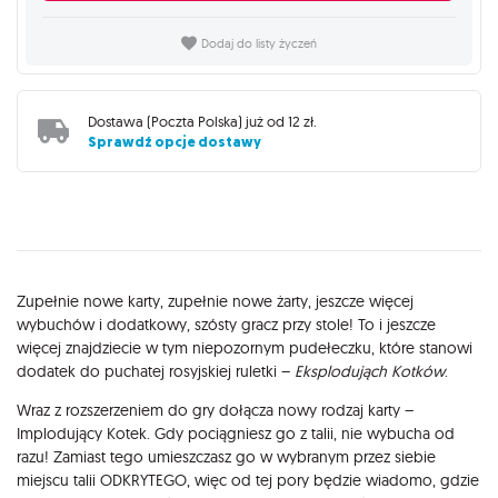
Dodaj do listy życzeń
Dostawa (
Poczta Polska
) już od
12 zł
.
Sprawdź opcje dostawy
Opis
Zupełnie nowe karty, zupełnie nowe żarty, jeszcze więcej
wybuchów i dodatkowy, szósty gracz przy stole! To i jeszcze
więcej znajdziecie w tym niepozornym pudełeczku, które stanowi
dodatek do puchatej rosyjskiej ruletki –
Eksplodująch Kotków
.
Wraz z rozszerzeniem do gry dołącza nowy rodzaj karty –
Implodujący Kotek. Gdy pociągniesz go z talii, nie wybucha od
razu! Zamiast tego umieszczasz go w wybranym przez siebie
miejscu talii ODKRYTEGO, więc od tej pory będzie wiadomo, gdzie