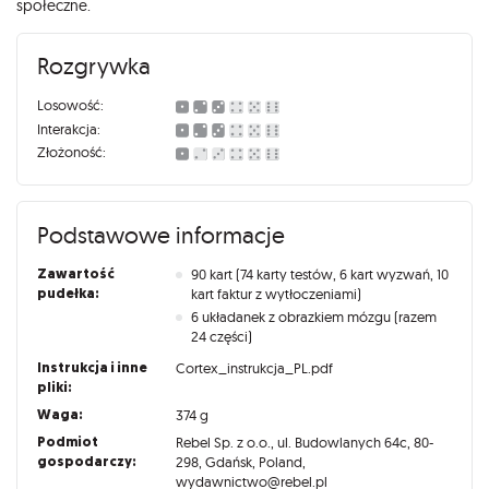
społeczne.
Rozgrywka
Losowość:
Interakcja:
Złożoność:
Podstawowe informacje
Zawartość
90 kart (74 karty testów, 6 kart wyzwań, 10
pudełka:
kart faktur z wytłoczeniami)
6 układanek z obrazkiem mózgu (razem
24 części)
Instrukcja i inne
Cortex_instrukcja_PL.pdf
pliki:
Waga:
374 g
Podmiot
Rebel Sp. z o.o., ul. Budowlanych 64c, 80-
gospodarczy:
298, Gdańsk, Poland,
wydawnictwo@rebel.pl