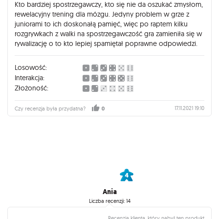
Kto bardziej spostrzegawczy, kto się nie da oszukać zmysłom,
rewelacyjny trening dla mózgu. Jedyny problem w grze z
juniorami to ich doskonałą pamięć, więc po raptem kilku
rozgrywkach z walki na spostrzegawczość gra zamieniła się w
rywalizację o to kto lepiej spamiętał poprawne odpowiedzi.
Losowość:
Interakcja:
Złożoność:
17.11.2021 19:10
Czy recenzja była przydatna?
0
Ania
Liczba recenzji: 14
Recenzja klienta, który nabył ten produkt