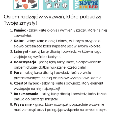
Osiem rodzajów wyzwań, które pobudzą
Twoje zmysły!
Pamięć
- zakryj kartę dłonią i wymień 5 rzeczy, które na niej
zauważyłeś.
Kolor
- zakryj kartę dłonią i określ, w którym przypadku
słowo określające kolor napisane jest w swoim kolorze.
Labirynt
- zakryj kartę dłonią i powiedz, w którym rogu
znajduje się wyjście z labiryntu!
Koordynacja
- jedną ręką zakryj kartę, a odpowiednim
palcem drugiej dotknij wskazanej części ciała!
Para
- zakryj kartę dłonią i powiedz, który z wielu
przedstawionych na niej obrazków wystąpił dwukrotnie!
Częstotliwość
- zakryj tę kartę i powiedz, który element
występuje na niej najczęściej!
Rozumowanie
- zakryj kartę dłonią i powiedz, który kształt
pasuje do pustego miejsca!
Wyzwanie
- gracz, który rozwiązał poprzednie wyzwanie
musi zamknąć oczy i polegając wyłącznie na zmyśle dotyku