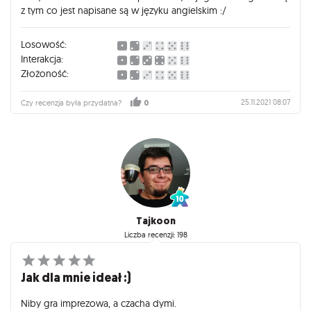
z tym co jest napisane są w języku angielskim :/
Losowość:
Interakcja:
Złożoność:
25.11.2021 08:07
Czy recenzja była przydatna?
0
Tajkoon
Liczba recenzji: 198
Jak dla mnie ideał :)
Niby gra imprezowa, a czacha dymi.