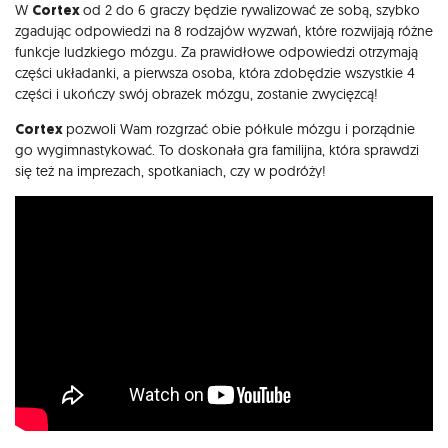
W
Cortex
od 2 do 6 graczy będzie rywalizować ze sobą, szybko
zgadując odpowiedzi na 8 rodzajów wyzwań, które rozwijają różne
funkcje ludzkiego mózgu. Za prawidłowe odpowiedzi otrzymają
części układanki, a pierwsza osoba, która zdobędzie wszystkie 4
części i ukończy swój obrazek mózgu, zostanie zwycięzcą!
Cortex
pozwoli Wam rozgrzać obie półkule mózgu i porządnie
go wygimnastykować. To doskonała gra familijna, która sprawdzi
się też na imprezach, spotkaniach, czy w podróży!