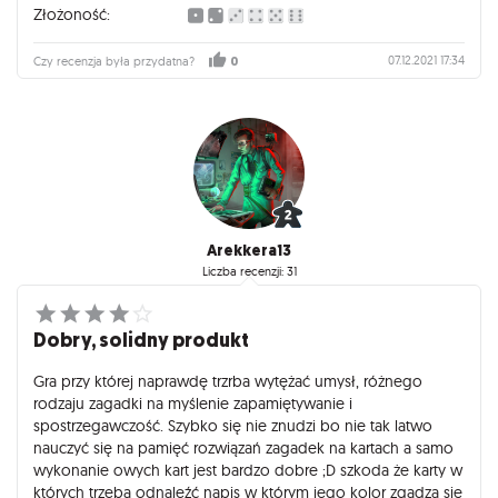
Złożoność:
07.12.2021 17:34
Czy recenzja była przydatna?
0
Arekkera13
Liczba recenzji: 31
Dobry, solidny produkt
Gra przy której naprawdę trzrba wytężać umysł, różnego
rodzaju zagadki na myślenie zapamiętywanie i
spostrzegawczość. Szybko się nie znudzi bo nie tak latwo
nauczyć się na pamięć rozwiązań zagadek na kartach a samo
wykonanie owych kart jest bardzo dobre ;D szkoda że karty w
których trzeba odnaleźć napis w którym jego kolor zgadza się