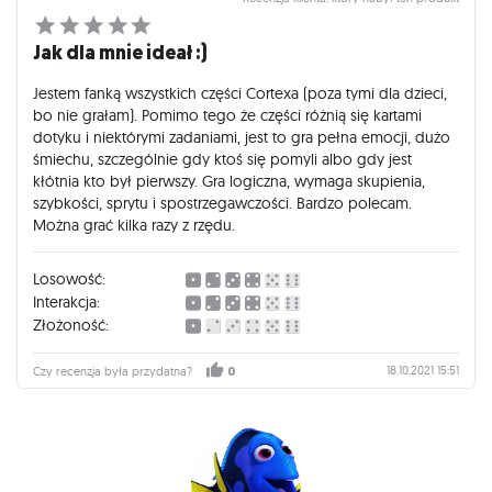
Jak dla mnie ideał :)
Jestem fanką wszystkich części Cortexa (poza tymi dla dzieci,
bo nie grałam). Pomimo tego że części różnią się kartami
dotyku i niektórymi zadaniami, jest to gra pełna emocji, dużo
śmiechu, szczególnie gdy ktoś się pomyli albo gdy jest
kłótnia kto był pierwszy. Gra logiczna, wymaga skupienia,
szybkości, sprytu i spostrzegawczości. Bardzo polecam.
Można grać kilka razy z rzędu.
Losowość:
Interakcja:
Złożoność:
18.10.2021 15:51
Czy recenzja była przydatna?
0