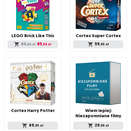
LEGO
Brick
Like
This
Cortex
Super
Cortex
89
85
59
,95
zł
,50
zł
,95
zł
Cortex
Harry
Potter
Wiem lepiej:
Niezapomniane filmy
69
29
,95
zł
,95
zł