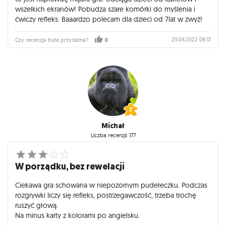
wszelkich ekranów! Pobudza szare komórki do myślenia i
ćwiczy refleks. Baaardzo polecam dla dzieci od 7lat w zwyż!
29.04.2022 08:13
Czy recenzja była przydatna?
0
Michał
Liczba recenzji: 177
W porządku, bez rewelacji
Ciekawa gra schowana w niepozornym pudełeczku. Podczas
rozgrywki liczy się refleks, postrzegawczość, trzeba trochę
ruszyć głową.
Na minus karty z kolorami po angielsku.