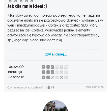
Jak dla mnie ideał :)
Kilka słów uwagi do mojego poprzedniego komentarza: na
obczyźnie udało mi się przypadkowo dorwać - wydane już w
wersji międzynarodowej - Cortex 2 oraz Cortex GEO (który,
bazując na idei Cortexa, wprowadza jednak elementy
odwołujące się typowo do wiedzy, nie spostrzegawczości,
itp., więc daje nieco inne odczucia).
Połączenie zestawów razem znacznie niweluje (mój) problem
czytaj dalej...
z powtarzalnością kart, a jednocześnie wprowadza w mózgu
dodatkowe zamieszanie przez większą ilość kategorii zadań.
Wymaga to pewnej modyfikacji zasad, aby utrzymać płynność
Losowość:
rozgrywki - tzn. żeby można było zgrabnie uzbierać pary kart
Interakcja:
przy limicie 4 kart na ręce. (My gramy tak, że tasujemy
Złożoność:
wszystkie karty ze wszystkich zestawów razem i dzielimy na 3
stosy, a osoba dociągająca nową kartę może wybrać
29.01.2018 18:36
Czy recenzja była przydatna?
14
dowolny z nich.)
Wciąż uważam, że nie jest to ani Dobble-killer, ani typowo gra
imprezowa (na pewno nie w każdym towarzystwie), ale
wprowadzenie większej różnorodności poprzez więcej kart i