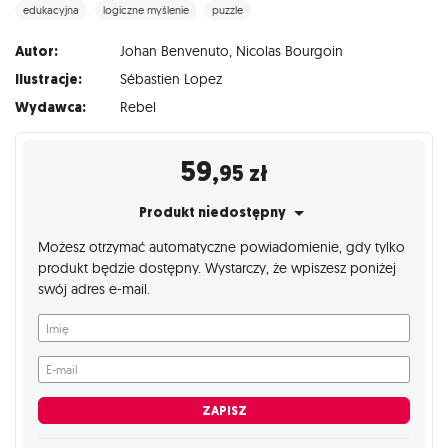
edukacyjna
logiczne myślenie
puzzle
Autor:
Johan Benvenuto
,
Nicolas Bourgoin
Ilustracje:
Sébastien Lopez
Wydawca:
Rebel
59
,95
zł
Produkt niedostępny
Możesz otrzymać automatyczne powiadomienie, gdy tylko
produkt będzie dostępny. Wystarczy, że wpiszesz poniżej
swój adres e-mail.
Imię
E-mail
ZAPISZ