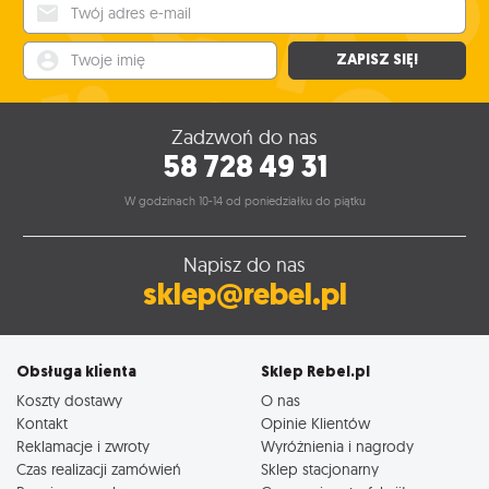
Twój adres e-mail
Twoje imię
ZAPISZ SIĘ!
Zadzwoń do nas
58 728 49 31
W godzinach 10-14 od poniedziałku do piątku
Napisz do nas
sklep@rebel.pl
Obsługa klienta
Sklep Rebel.pl
Koszty dostawy
O nas
Kontakt
Opinie Klientów
Reklamacje i zwroty
Wyróżnienia i nagrody
Czas realizacji zamówień
Sklep stacjonarny