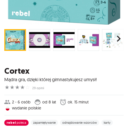
Cortex
Mądra gra, dzięki której gimnastykujesz umysł!
☆
☆
☆
☆
☆
29 opinii
2 - 6 osób
od 8 lat
ok. 15 minut
wydanie polskie
rebel
poleca
zapamiętywanie
odnajdowanie wzorców
karty