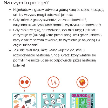
Na czym to polega?
Najmłodszy z graczy odwraca górną kartę ze stosu, kładąc ją
tak, by wszyscy mogli odczytać jej treść.
Gdy któryś z graczy stwierdzi, że zna odpowiedź,
natychmiast zakrywa kartę dłonią i wykrzykuje odpowiedź!
Gdy zabierze rękę, sprawdzacie, czy miał rację i jeśli tak -
otrzymuje tę (zakrytą) kartę przed sobą. Jeśli gracz uzbiera 2
karty o takim samym rewersie, to wymienia je na jedną z 4
części układanki.
Jeśli nie miał racji, kartę wtasowujecie do stosu i
rozpoczynacie następną rundę. Gracz, który właśnie się
pomylił nie może udzielać odpowiedzi przez następną
kolejkę!