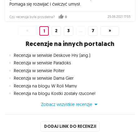
Pomaga się rozwijać i ćwiczyć umysł.
25.06.2021 17:55
Czy recenzja była przydatna?
0
«
2
3
…
7
»
1
Recenzje na innych portalach
Recenzja w serwisie Deskove Hry (ang.)
Recenzja w serwisie Paradoks
Recenzja w serwisie Polter
Recenzja w serwisie Dama Gier
Recenzja na blogu W Roli Mamy
Recenzja na blogu Kostki zostały rzucone!
Zobacz wszystkie recenzje
DODAJ LINK DO RECENZJI