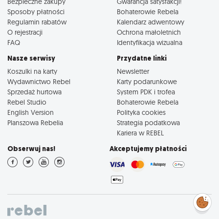
Bezpieczne zakupy
Gwarancja satysfakcji!
Sposoby płatności
Bohaterowie Rebela
Regulamin rabatów
Kalendarz adwentowy
O rejestracji
Ochrona małoletnich
FAQ
Identyfikacja wizualna
Nasze serwisy
Przydatne linki
Koszulki na karty
Newsletter
Wydawnictwo Rebel
Karty podarunkowe
Sprzedaż hurtowa
System PDK i trofea
Rebel Studio
Bohaterowie Rebela
English Version
Polityka cookies
Planszowa Rebelia
Strategia podatkowa
Kariera w REBEL
Obserwuj nas!
Akceptujemy płatności
Zarządzaj
preferencjami
cookies