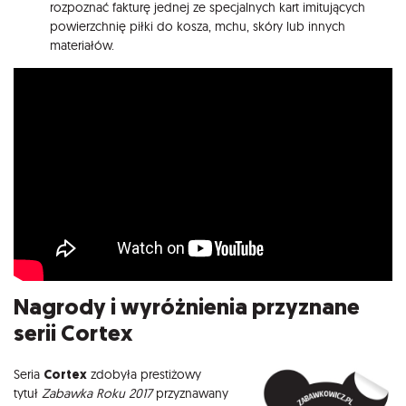
rozpoznać fakturę jednej ze specjalnych kart imitujących
powierzchnię piłki do kosza, mchu, skóry lub innych
materiałów.
Nagrody i wyróżnienia przyznane
serii Cortex
Seria
Cortex
zdobyła prestiżowy
tytuł
Zabawka Roku 2017
przyznawany