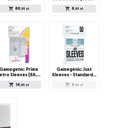
60
6
,95
zł
,95
zł
Gamegenic: Prime
Gamegenic: Just
Retro Sleeves (66,5x94 mm) 50 sztuk, Clear
Sleeves - Standard Card Game Sleeves (66x91 mm), 50 sztuk
14
8
,95
zł
,95
zł