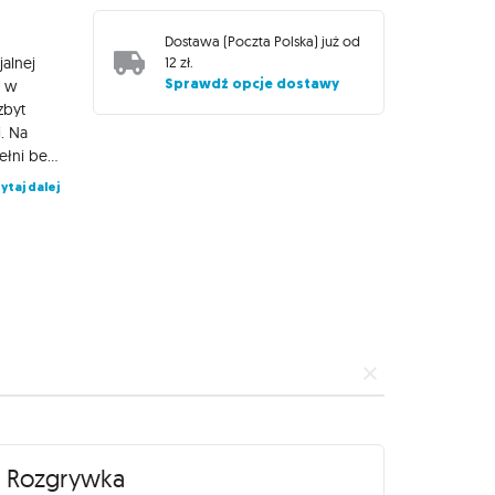
Dostawa (
Poczta Polska
) już od
jalnej
12 zł
.
Sprawdź opcje dostawy
o w
zbyt
. Na
czym to polega? Eksplodujące Kotki to wysoce strategiczna, w pełni bezpieczna wersja rosyjskiej ruletki. Podczas rozgrywek gracze co turę dobierają po jednej karcie, aż do momentu, gdy któryś trafi na puchatą bombę. Ów nieszczęśnik rozlatuje się na tysiąc kawałeczków i wypada z gry. Pozostałe karty służą do unikania eksplodujących kotków lub łagodzenia ich wybuchowego temperamentu. Dlaczego pokochasz tę grę? Eksplodujące Kotki to kultowy projekt wśród gier oryginalnie wydanych przez kampanie crowdfundingowe. W 2015 roku ponad 219 000 osób wsparło to miauczące szaleństwo! Jeśli kochasz gry pełne negatywnej interakcji i złośliwych zagrywek, to zabawa dla Ciebie. Na szali leży odpadnięcie z gry, więc zawsze walczycie o wysoką stawkę! Wersja dla dorosłych to jeszcze czarniejszy humor więcej brudnych żartów! Jeśli posiadasz już podstawową wersję Eksplodujących Kotków, możesz połączyć ją z zestawem dla dorosłych, dzięki czemu do wspólnej zabawy będzie mogło zasiąść aż 9 osób.
ytaj dalej
Rozgrywka