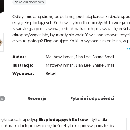
tylko dla dorosłych
Odkryj mroczną stronę popularnej, puchatej karcianki dzięki spec
edycji Eksplodujących Kotków - tylko dla dorosłych! Ta wersja t
zasadzie gra podstawowa, jednak na kartach pojawiają się treści 
okropne/wspaniałe, by mogły się znaleźć w standardowej edycji
cz
Autor:
Matthew Inman
,
Elan Lee
,
Shane Small
Ilustracje:
Matthew Inman
,
Elan Lee
,
Shane Small
Wydawca:
Rebel
Recenzje
Pytania i odpowiedzi
15
Eksplodujących Kotków
ięki specjalnej edycji
- tylko dla
nak na kartach pojawiają się treści zbyt okropne/wspaniałe, by