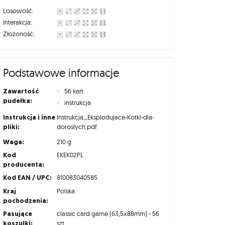
Losowość:
Interakcja:
Złożoność:
Podstawowe informacje
Zawartość
56 kart
pudełka:
instrukcja
Instrukcja i inne
Instrukcja_Eksplodujace-Kotki-dla-
pliki:
doroslych.pdf
Waga:
210 g
Kod
EKEK02PL
producenta:
Kod EAN / UPC:
810083040585
Kraj
Polska
pochodzenia:
Pasujące
classic card game (63,5x88mm) - 56
koszulki:
szt.