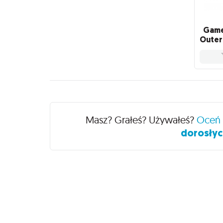
Game
Recenzje
Masz? Grałeś? Używałeś?
Oceń
dorosłych