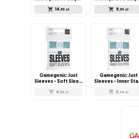
14
9
,95
zł
,95
zł
Gamegenic: Just
Gamegenic: Just
Sleeves - Soft Sleeves (67 x 94 mm) 100 sztuk, Clear
Sleeves - Inne
4
8
,95
zł
,49
zł