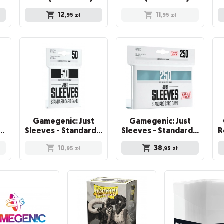
12
11
,95
zł
,95
zł
Gamegenic: Just
Gamegenic: Just
r Standard Card Game Sleeves (64x89 mm), 100 sztuk
Sleeves - Standard Card Game Sleeves (66x91 mm), Czarne, 50 sztuk
Sleeves - Standard Card Game Sleeves (66x92 mm) - Value Pack, 250 sztuk
10
38
,95
zł
,95
zł