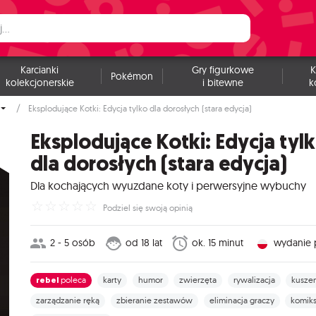
Karcianki
Gry figurkowe
K
Pokémon
kolekcjonerskie
i bitewne
k
Eksplodujące Kotki: Edycja tylko dla dorosłych (stara edycja)
Eksplodujące Kotki: Edycja tyl
dla dorosłych (stara edycja)
Dla kochających wyuzdane koty i perwersyjne wybuchy
☆
☆
☆
☆
☆
Podziel się swoją opinią
2 - 5 osób
od 18 lat
ok. 15 minut
wydanie 
rebel
poleca
karty
humor
zwierzęta
rywalizacja
kuszen
zarządzanie ręką
zbieranie zestawów
eliminacja graczy
komik