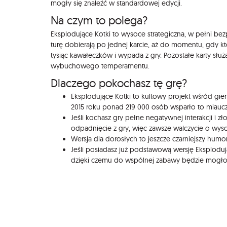
mogły się znaleźć w standardowej edycji.
Na czym to polega?
Eksplodujące Kotki to wysoce strategiczna, w pełni bezp
turę dobierają po jednej karcie, aż do momentu, gdy któ
tysiąc kawałeczków i wypada z gry. Pozostałe karty słu
wybuchowego temperamentu.
Dlaczego pokochasz tę grę?
Eksplodujące Kotki to kultowy projekt wśród g
2015 roku ponad 219 000 osób wsparło to miaucz
Jeśli kochasz gry pełne negatywnej interakcji i zł
odpadnięcie z gry, więc zawsze walczycie o wys
Wersja dla dorosłych to jeszcze czarniejszy humo
Jeśli posiadasz już podstawową wersję Eksplodu
dzięki czemu do wspólnej zabawy będzie mogło 