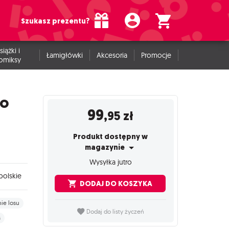
Szukasz prezentu?
siążki i
Łamigłówki
Akcesoria
Promocje
omiksy
ko
99
,95
zł
Produkt dostępny w
magazynie
Wysyłka jutro
polskie
DODAJ DO KOSZYKA
ie losu
Dodaj do listy życzeń
s