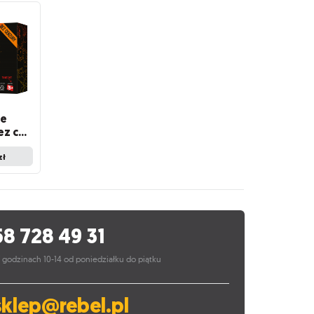
ne
Jednorożce Bez cenzury (druga edycja)
zł
58 728 49 31
 godzinach 10-14 od poniedziałku do piątku
sklep@rebel.pl