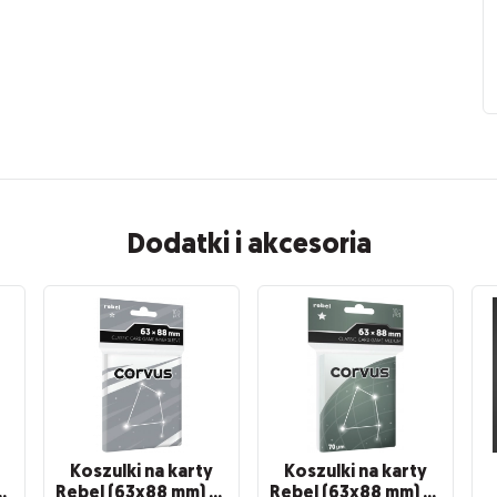
Dodatki i akcesoria
Koszulki na karty
Koszulki na karty
orvus Light, 100 sztuk
Rebel (63x88 mm) Corvus Inner Sleeve Light, 100 sztuk
Rebel (63x88 mm) Corvus Medium, 100 sztuk