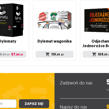
Dylematy
Dylemat
wagonika
Odjecha
9
57
119
109
,95
zł
,00
zł
,95
zł
,95
Zadzwoń do nas
W
ZAPISZ SIĘ!
Napisz do nas