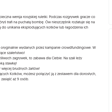
ieczna wersja rosyjskiej ruletki. Podczas rozgrywek gracze co
ryś trafi na puchatą bombę. Ów nieszczęśnik rozlatuje się na
żą do unikania eksplodujących kotków lub łagodzenia ich
ier oryginalnie wydanych przez kampanie crowdfundingowe. W
ące szaleństwo!
ośliwych zagrywek, to zabawa dla Ciebie. Na szali leży
oką stawkę!
r więcej brudnych żartów!
jących Kotków, możesz połączyć ją z zestawem dla dorosłych,
zasiąść aż 9 osób.