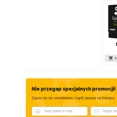
5
Nie przegap specjalnych promocji!
Zapisz się do newslettera i bądź zawsze na bieżąco
Twój adres e-mail
Twoje imię