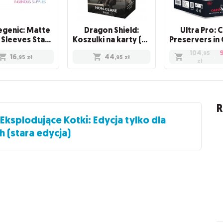
genic: Matte
Dragon Shield:
Ultra Pro: 
Outer Sleeves Standard (66x91 mm), 50 sztuk
Koszulki na karty (63x88 mm) "Standard Size" Non-Glare, 100 sztuk, Clear
104
,95
16
44
,95
zł
,95
zł
zł
R
Eksplodujące Kotki: Edycja tylko dla
 (stara edycja)