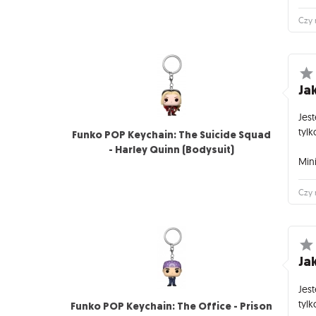
Czy 
Jak
Jes
tylk
Funko POP Keychain: The Suicide Squad
- Harley Quinn (Bodysuit)
Mini
Czy 
Jak
Jes
tylk
Funko POP Keychain: The Office - Prison