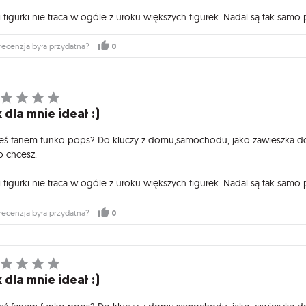
 figurki nie traca w ogóle z uroku większych figurek. Nadal są tak samo 
0
recenzja była przydatna?
 dla mnie ideał :)
teś fanem funko pops? Do kluczy z domu,samochodu, jako zawieszka do p
o chcesz.
 figurki nie traca w ogóle z uroku większych figurek. Nadal są tak samo 
0
recenzja była przydatna?
 dla mnie ideał :)