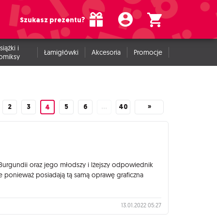
Szukasz prezentu?
siążki i
Łamigłówki
Akcesoria
Promocje
omiksy
2
3
5
6
…
40
»
4
 Burgundii oraz jego młodszy i lżejszy odpowiednik
ce ponieważ posiadają tą samą oprawę graficzna
13.01.2022 05:27