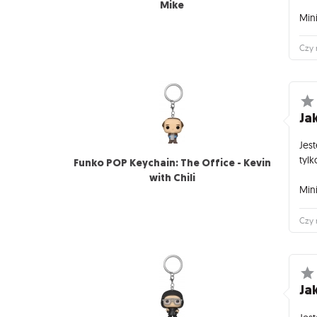
Mike
Mini
Czy 
Jak
Jes
tylk
Funko POP Keychain: The Office - Kevin
with Chili
Mini
Czy 
Jak