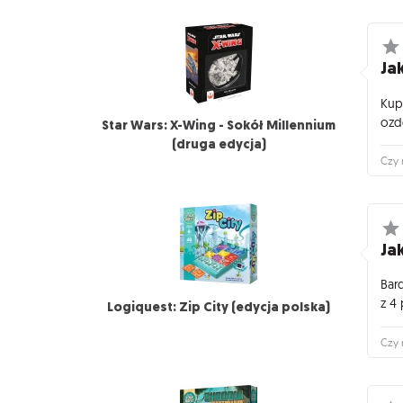
Jak
Kup
ozdo
Star Wars: X-Wing - Sokół Millennium
(druga edycja)
Czy 
Jak
Bar
z 4
Logiquest: Zip City (edycja polska)
Czy 