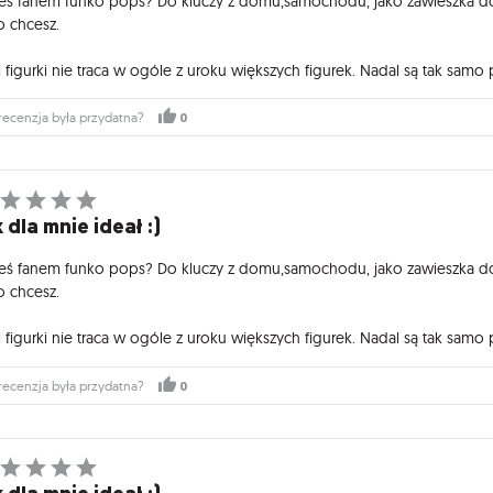
teś fanem funko pops? Do kluczy z domu,samochodu, jako zawieszka do p
o chcesz.
 figurki nie traca w ogóle z uroku większych figurek. Nadal są tak samo 
0
recenzja była przydatna?
 dla mnie ideał :)
teś fanem funko pops? Do kluczy z domu,samochodu, jako zawieszka do p
o chcesz.
 figurki nie traca w ogóle z uroku większych figurek. Nadal są tak samo 
0
recenzja była przydatna?