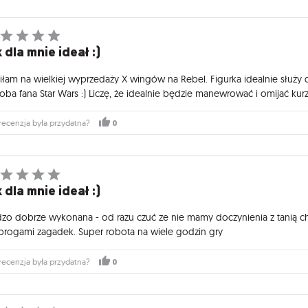
 dla mnie ideał :)
iłam na wielkiej wyprzedaży X wingów na Rebel. Figurka idealnie służy 
ba fana Star Wars :) Liczę, że idealnie będzie manewrować i omijać kurz 
0
recenzja była przydatna?
 dla mnie ideał :)
dzo dobrze wykonana - od razu czuć ze nie mamy doczynienia z tanią ch
 progami zagadek. Super robota na wiele godzin gry
0
recenzja była przydatna?