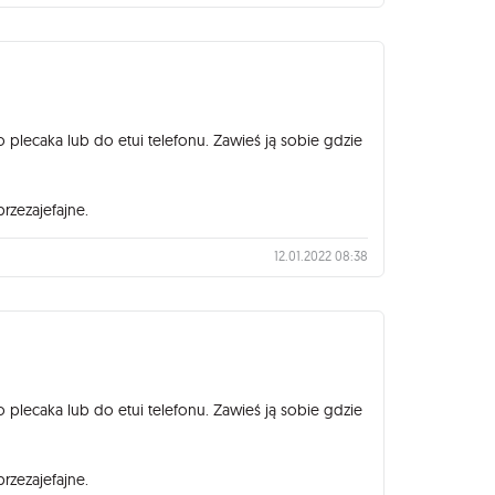
lecaka lub do etui telefonu. Zawieś ją sobie gdzie
przezajefajne.
12.01.2022 08:38
lecaka lub do etui telefonu. Zawieś ją sobie gdzie
przezajefajne.