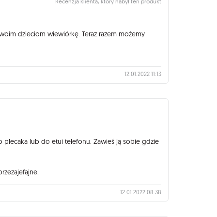
Recenzja klienta, który nabył ten produkt
swoim dzieciom wiewiórkę. Teraz razem możemy
12.01.2022 11:13
lecaka lub do etui telefonu. Zawieś ją sobie gdzie
przezajefajne.
12.01.2022 08:38