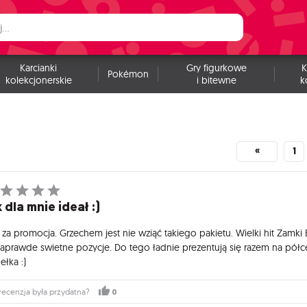
Karcianki
Gry figurkowe
K
Pokémon
kolekcjonerskie
i bitewne
k
«
1
 dla mnie ideał :)
 za promocja. Grzechem jest nie wziąć takiego pakietu. Wielki hit Zamki
naprawde swietne pozycje. Do tego ładnie prezentują się razem na pół
ełka :)
0
recenzja była przydatna?