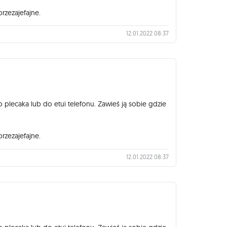
przezajefajne.
12.01.2022 08:37
lecaka lub do etui telefonu. Zawieś ją sobie gdzie
przezajefajne.
12.01.2022 08:37