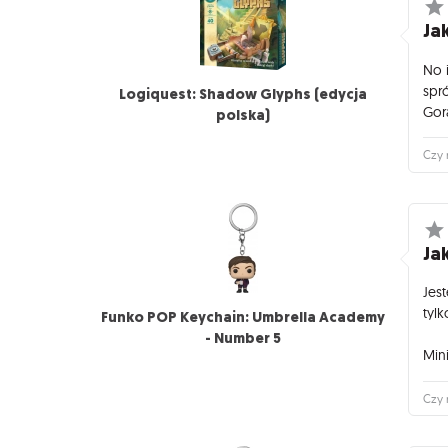
Jak
No 
spr
Logiquest: Shadow Glyphs (edycja
Gor
polska)
Czy 
Jak
Jes
tylk
Funko POP Keychain: Umbrella Academy
- Number 5
Mini
Czy 