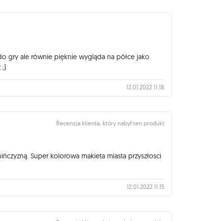
do gry ale równie pięknie wygląda na półce jako
;)
12.01.2022 11:18
Recenzja klienta, który nabył ten produkt
ińczyzną. Super kolorowa makieta miasta przyszłosci
12.01.2022 11:15