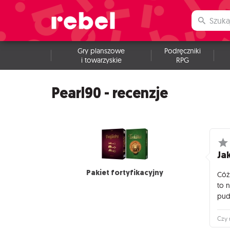
Gry planszowe
Podręczniki
i towarzyskie
RPG
Pearl90 - recenzje
Jak
Pakiet fortyfikacyjny
Cóż
to 
pud
Czy 