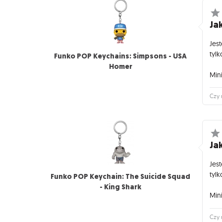
Jak
Jes
tylk
Funko POP Keychains: Simpsons - USA
Homer
Mini
Czy 
Jak
Jes
tylk
Funko POP Keychain: The Suicide Squad
- King Shark
Mini
Czy 