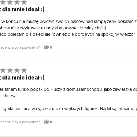
 dla mnie ideał :)
i w końcu nie muszę ćwiczyć swoich palców nad lampą żeby pokazać 
óbować rozszyfrować układy aby powstał idealny cień :)
ąco polecam dla dzieci ale również dla dorosłych na spokojny wieczór
0
recenzja była przydatna?
 dla mnie ideał :)
teś fanem funko pops? Do kluczy z domu,samochodu, jako zawieszka do p
o chcesz.
 figurki nie traca w ogóle z uroku większych figurek. Nadal są tak samo 
0
recenzja była przydatna?