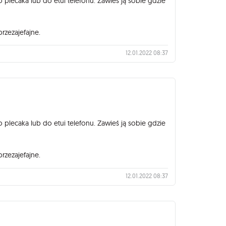
lecaka lub do etui telefonu. Zawieś ją sobie gdzie
przezajefajne.
12.01.2022 08:37
lecaka lub do etui telefonu. Zawieś ją sobie gdzie
przezajefajne.
12.01.2022 08:37