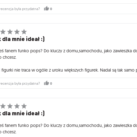
0
recenzja była przydatna?
 dla mnie ideał :)
teś fanem funko pops? Do kluczy z domu,samochodu, jako zawieszka do p
o chcesz.
 figurki nie traca w ogóle z uroku większych figurek. Nadal są tak samo 
0
recenzja była przydatna?
 dla mnie ideał :)
teś fanem funko pops? Do kluczy z domu,samochodu, jako zawieszka do p
o chcesz.