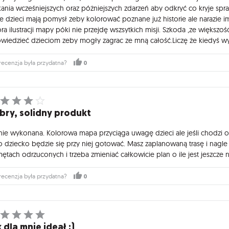
kania wcześniejszych oraz póżniejszych zdarzeń aby odkryć co kryje spr
e dzieci mają pomysł zeby kolorować poznane już historie ale narazie 
ra ilustracji mapy póki nie przejdę wszsytkich misji. Szkoda ,ze większoś
wiedzieć dzieciom zeby mogły zagrac ze mną całość.Liczę że kiedyś wyd
0
recenzja była przydatna?
bry, solidny produkt
nie wykonana. Kolorowa mapa przyciąga uwagę dzieci ale jeśli chodzi o m
o dziecko będzie się przy niej gotować. Masz zaplanowaną trasę i nagle 
tach odrzuconych i trzeba zmieniać całkowicie plan o ile jest jeszcze n
0
recenzja była przydatna?
 dla mnie ideał :)