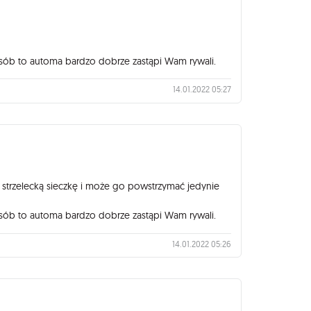
i osób to automa bardzo dobrze zastąpi Wam rywali.
14.01.2022 05:27
i strzelecką sieczkę i może go powstrzymać jedynie
i osób to automa bardzo dobrze zastąpi Wam rywali.
14.01.2022 05:26