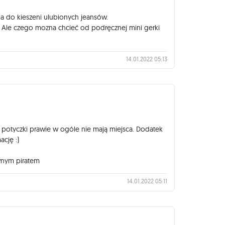
cia do kieszeni ulubionych jeansów.
a. Ale czego mozna chcieć od podręcznej mini gerki
14.01.2022 05:13
e potyczki prawie w ogóle nie mają miejsca. Dodatek
cję :)
awnym piratem
14.01.2022 05:11