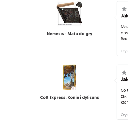
Jak
Mat
obs
Nemesis - Mata do gry
Bar
Czy 
Jak
Co 
zak
Colt Express: Konie i dyliżans
któr
Czy 