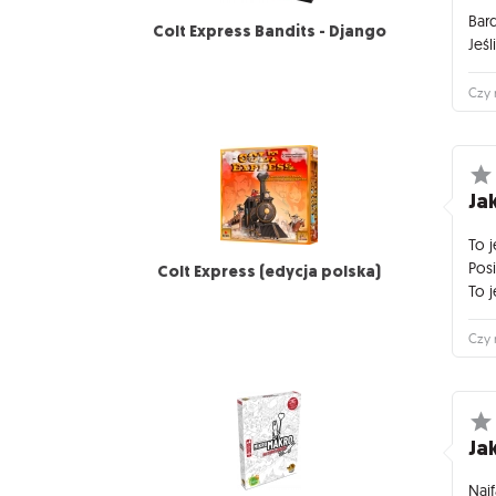
Bar
Colt Express Bandits - Django
Jeś
Czy 
Jak
To 
Pos
Colt Express (edycja polska)
To 
Czy 
Jak
Naj