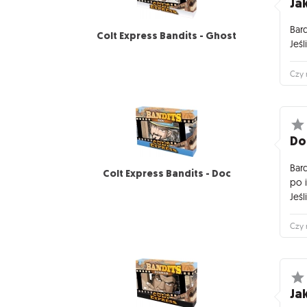
Jak
Bar
Colt Express Bandits - Ghost
Jeś
Czy 
Do
Bar
Colt Express Bandits - Doc
po 
Jeś
Czy 
Jak