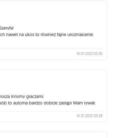
zeryfa!
ach nawet na ukos to również fajne urozmaicenie.
14.01.2022 05:30
rusza innymy graczami.
i osób to automa bardzo dobrze zastąpi Wam rywali.
14.01.2022 05:28