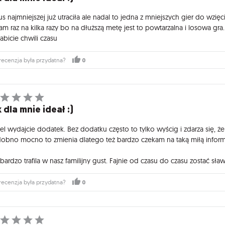
us najmniejszej już utraciła ale nadal to jedna z mniejszych gier do wzię
am raz na kilka razy bo na dłuższą metę jest to powtarzalna i losowa gr
abicie chwili czasu
0
recenzja była przydatna?
 dla mnie ideał :)
el wydajcie dodatek. Bez dodatku często to tylko wyścig i zdarza się, ż
obno mocno to zmienia dlatego też bardzo czekam na taką miłą informa
bardzo trafila w nasz familijny gust. Fajnie od czasu do czasu zostać sł
0
recenzja była przydatna?