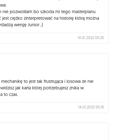
awa.
im nie pozwolilam bo szkoda mi tego masterplanu
ć jest ciężko zinterpretować na historię którą można
adzą wersję Junior ;)
14.01.2022 05:20
echanikę to jest tak frustrująca i losowa że nie
widzisz jak karta któej potrzebujesz znika w
a to czas.
14.01.2022 05:16