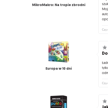
szu
MikroMakro: Na tropie zbrodni
Moj
auto
opo
Czy 
Do
Ład
tylk
Europa w 10 dni
odmę
Czy 
Jak