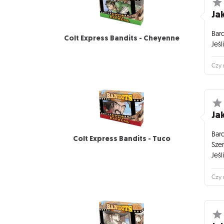
Jak
Bar
Colt Express Bandits - Cheyenne
Jeś
Czy 
Jak
Bar
Colt Express Bandits - Tuco
Szer
Jeś
Czy 