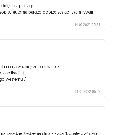
dnięcia z pociągu.
i osób to automa bardzo dobrze zastąpi Wam rywali.
14.01.2022 05:24
i) i co najważniejsze mechanikę.
 aplikacji :)
go westernu :)
14.01.2022 05:22
a zasadzie śledzenia dnia z życia "bohaterów" czyli