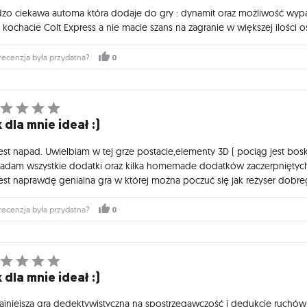
dzo ciekawa automa która dodaje do gry : dynamit oraz możliwość wypa
li kochacie Colt Express a nie macie szans na zagranie w większej ilośc
0
recenzja była przydatna?
 dla mnie ideał :)
jest napad. Uwielbiam w tej grze postacie,elementy 3D ( pociąg jest bosk
iadam wszystkie dodatki oraz kilka homemade dodatków zaczerpniętych z
jest naprawdę genialna gra w której można poczuć się jak reżyser dobre
0
recenzja była przydatna?
 dla mnie ideał :)
fajniejsza gra dedektywistyczna na spostrzegawczość i dedukcje ruchów n