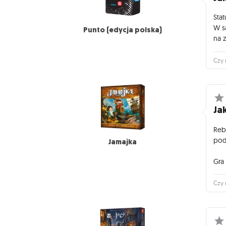
Stat
W s
Punto (edycja polska)
na z
Czy 
Jak
Reb
pod
Jamajka
Gra 
Czy 