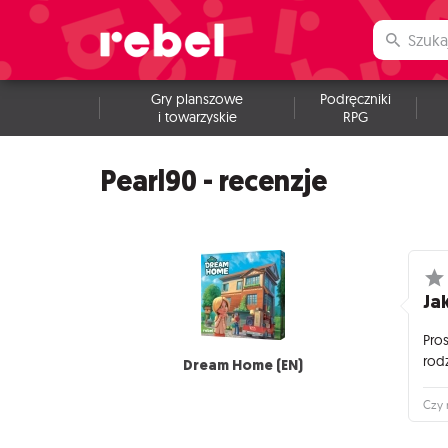
Gry planszowe
Podręczniki
i towarzyskie
RPG
Pearl90 - recenzje
Jak
Pro
rod
Dream Home (EN)
Czy 