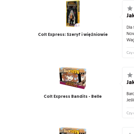
Jak
Dla
Now
Colt Express: Szeryf i więźniowie
Wag
Czy 
Jak
Bar
Colt Express Bandits - Belle
Jeś
Czy 