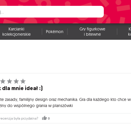
Karcianki
Gry figurkowe
K
Pokémon
kolekcjonerskie
i bitewne
k
 dla mnie ideał :)
ste zasady, familijny design oraz mechanika. Gra dla każdego kto chce
ziny do wspólnego grania w planszówki
0
recenzja była przydatna?