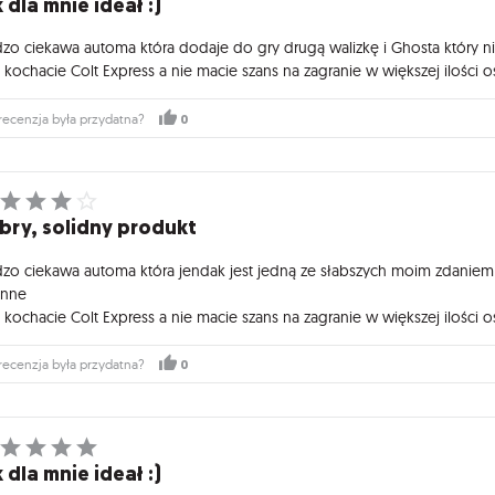
 dla mnie ideał :)
dzo ciekawa automa która dodaje do gry drugą walizkę i Ghosta który ni
li kochacie Colt Express a nie macie szans na zagranie w większej ilośc
0
recenzja była przydatna?
bry, solidny produkt
dzo ciekawa automa która jendak jest jedną ze słabszych moim zdaniem 
inne
li kochacie Colt Express a nie macie szans na zagranie w większej ilośc
0
recenzja była przydatna?
 dla mnie ideał :)