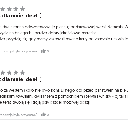
 dla mnie ideał :)
a dwustronna odwzorowywuje planszę podstawowej wersji Nemesis. Wyko
zycia na brzegach , bardzo dobry jakościowo materiał.
dzo przydaję się gdy mamy zakoszulkowane karty bo znacznie ułatwia i
0
recenzja była przydatna?
 dla mnie ideał :)
to za western skoro nie było koni. Dlatego oto przed panstwem na biały
ladnikami/cywilami, dylizansem z pomocnikiem szeryfa i whisky - oj tal
e teraz dwoją się i troją przy każdej możliwej okazji
0
recenzja była przydatna?