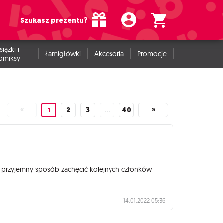
Szukasz prezentu?
siążki i
Łamigłówki
Akcesoria
Promocje
omiksy
«
2
3
…
40
»
1
 w przyjemny sposób zachęcić kolejnych członków
14.01.2022 05:36