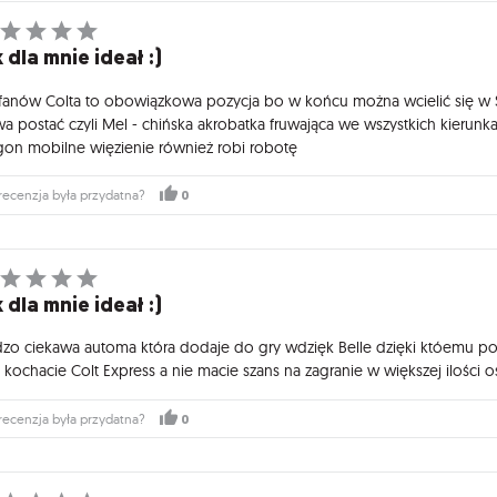
 dla mnie ideał :)
 fanów Colta to obowiązkowa pozycja bo w końcu można wcielić się w S
a postać czyli Mel - chińska akrobatka fruwająca we wszystkich kierunk
on mobilne więzienie również robi robotę
0
recenzja była przydatna?
 dla mnie ideał :)
dzo ciekawa automa która dodaje do gry wdzięk Belle dzięki któemu po
li kochacie Colt Express a nie macie szans na zagranie w większej ilośc
0
recenzja była przydatna?