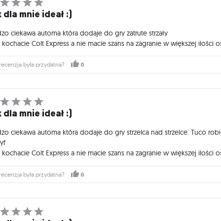
 dla mnie ideał :)
dzo ciekawa automa która dodaje do gry zatrute strzały
li kochacie Colt Express a nie macie szans na zagranie w większej ilośc
0
recenzja była przydatna?
 dla mnie ideał :)
dzo ciekawa automa która dodaje do gry strzelca nad strzelce. Tuco rob
yf
li kochacie Colt Express a nie macie szans na zagranie w większej ilośc
0
recenzja była przydatna?