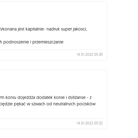
nana jest kapitalnie- nadruk super jakosci,
ch podnoszenie i przemieszczanie
14.01.2022 05:35
m koniu dojeżdża dodatek konie i dyliżanse - z
ia będzie pękać w szwach od neutralnych pocisków
14.01.2022 05:32