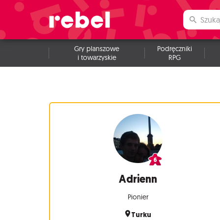
Gry planszowe
Podręczniki
i towarzyskie
RPG
Adrienn
Pionier
Turku