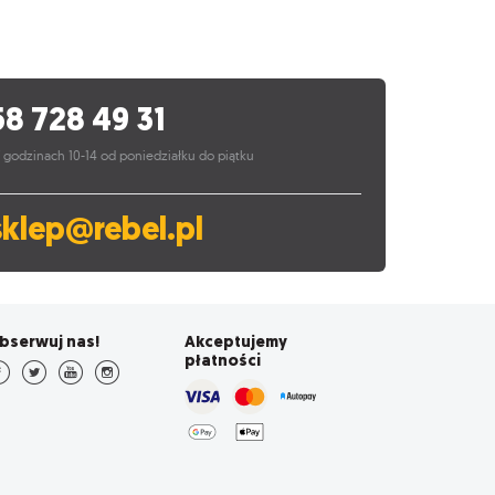
58 728 49 31
 godzinach 10-14 od poniedziałku do piątku
sklep@rebel.pl
bserwuj nas!
Akceptujemy
płatności