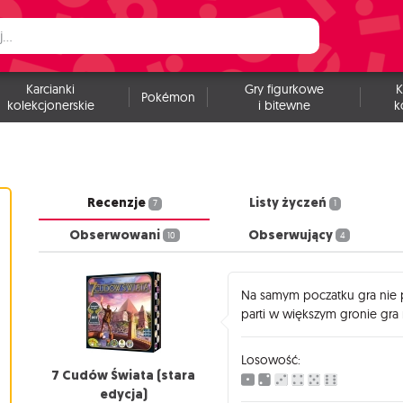
Karcianki
Gry figurkowe
K
Pokémon
kolekcjonerskie
i bitewne
k
Recenzje
Listy życzeń
7
1
Obserwowani
Obserwujący
10
4
Na samym poczatku gra nie
parti w większym gronie gra n
Losowość:
7 Cudów Świata (stara
edycja)