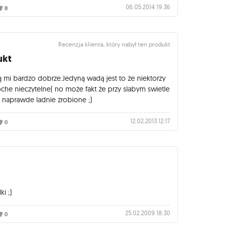
06.05.2014 19:36
8
Recenzja klienta, który nabył ten produkt
ukt
żą mi bardzo dobrze.Jedyną wadą jest to że niektorzy
oche nieczytelne( no może fakt że przy slabym swietle
są naprawde ladnie zrobione ;)
12.02.2013 12:17
0
i ;)
25.02.2009 18:30
0