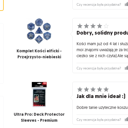
Czy recenzja była przydatna?
Dobry, solidny prod
Kości mam już od 4 lat i słu
moi znajomi uważają je za tr
Komplet Kości elficki -
ciezko sie z nich czyta).Ale 
Przejrzysto-niebieski
Czy recenzja była przydatna?
Jak dla mnie ideał :)
Dobre tanie uzyteczne koszulk
Ultra Pro: Deck Protector
Sleeves - Premium
Czy recenzja była przydatna?