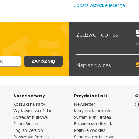
Zobacz wszystkie recenzje...
Zadzwoń do nas
W
ZAPISZ SIĘ!
Napisz do nas
Nasze serwisy
Przydatne linki
O
Koszulki na karty
Newsletter
Wydawnictwo Rebel
Karty podarunkowe
Sprzedaż hurtowa
System PDK i trofea
Rebel Studio
Bohaterowie Rebela
English Version
Polityka cookies
Planszowa Rebelia
Strategia podatkowa