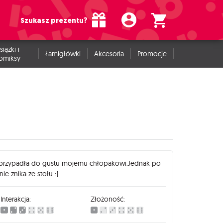
Szukasz prezentu?
siążki i
Łamigłówki
Akcesoria
Promocje
omiksy
 przypadła do gustu mojemu chłopakowi.Jednak po
ie znika ze stołu :)
Interakcja:
Złożoność: