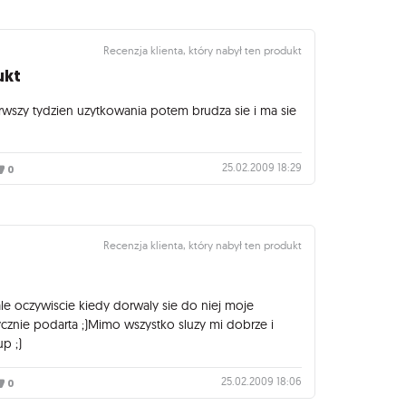
Recenzja klienta, który nabył ten produkt
ukt
erwszy tydzien uzytkowania potem brudza sie i ma sie
25.02.2009 18:29
0
Recenzja klienta, który nabył ten produkt
le oczywiscie kiedy dorwaly sie do niej moje
atycznie podarta ;)Mimo wszystko sluzy mi dobrze i
p ;)
25.02.2009 18:06
0