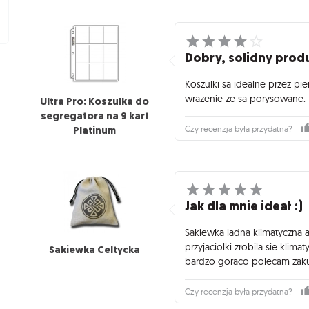
Dobry, solidny prod
Koszulki sa idealne przez pi
wrazenie ze sa porysowane.
Ultra Pro: Koszulka do
segregatora na 9 kart
Platinum
Czy recenzja była przydatna?
Jak dla mnie ideał :)
Sakiewka ladna klimatyczna a
przyjaciolki zrobila sie klim
Sakiewka Celtycka
bardzo goraco polecam zaku
Czy recenzja była przydatna?