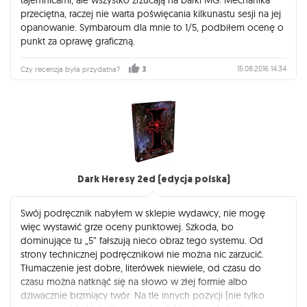
przeciętna, raczej nie warta poświęcania kilkunastu sesji na jej
opanowanie. Symbaroum dla mnie to 1/5, podbiłem ocenę o
punkt za oprawę graficzną.
15.08.2016 14:34
Czy recenzja była przydatna?
3
Dark Heresy 2ed (edycja polska)
Swój podręcznik nabyłem w sklepie wydawcy, nie mogę
więc wystawić grze oceny punktowej. Szkoda, bo
dominujące tu „5” fałszują nieco obraz tego systemu. Od
strony technicznej podręcznikowi nie można nic zarzucić.
Tłumaczenie jest dobre, literówek niewiele, od czasu do
czasu można natknąć się na słowo w złej formie albo
dziwacznie brzmiący twór. Na tle innych pozycji (nie tylko