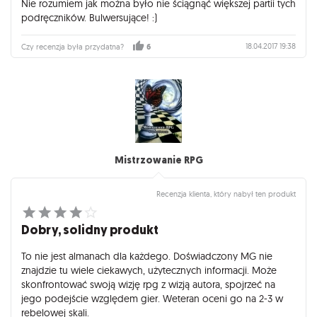
Nie rozumiem jak można było nie ściągnąć większej partii tych
podręczników. Bulwersujące! :)
18.04.2017 19:38
Czy recenzja była przydatna?
6
Mistrzowanie RPG
Recenzja klienta, który nabył ten produkt
Dobry, solidny produkt
To nie jest almanach dla każdego. Doświadczony MG nie
znajdzie tu wiele ciekawych, użytecznych informacji. Może
skonfrontować swoją wizję rpg z wizją autora, spojrzeć na
jego podejście względem gier. Weteran oceni go na 2-3 w
rebelowej skali.