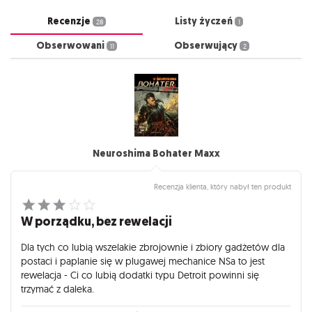
Recenzje
Listy życzeń
28
1
Obserwowani
Obserwujący
11
2
Neuroshima Bohater Maxx
Recenzja klienta, który nabył ten produkt
W porządku, bez rewelacji
Dla tych co lubią wszelakie zbrojownie i zbiory gadżetów dla
postaci i paplanie się w plugawej mechanice NSa to jest
rewelacja - Ci co lubią dodatki typu Detroit powinni się
trzymać z daleka.