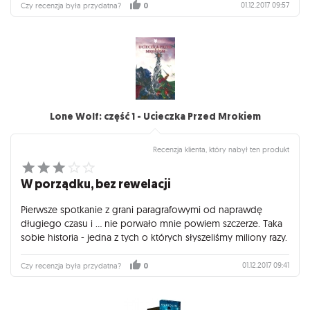
01.12.2017 09:57
Czy recenzja była przydatna?
0
Lone Wolf: część 1 - Ucieczka Przed Mrokiem
Recenzja klienta, który nabył ten produkt
W porządku, bez rewelacji
Pierwsze spotkanie z grani paragrafowymi od naprawdę
długiego czasu i ... nie porwało mnie powiem szczerze. Taka
sobie historia - jedna z tych o których słyszeliśmy miliony razy.
01.12.2017 09:41
Czy recenzja była przydatna?
0