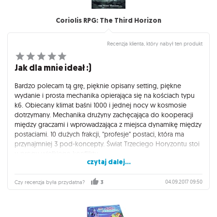
Coriolis RPG: The Third Horizon
Recenzja klienta, który nabył ten produkt
Jak dla mnie ideał :)
Bardzo polecam tą grę, pięknie opisany setting, piękne
wydanie i prosta mechanika opierająca się na kościach typu
k6. Obiecany klimat baśni 1000 i jednej nocy w kosmosie
dotrzymany. Mechanika drużyny zachęcająca do kooperacji
między graczami i wprowadzająca z miejsca dynamikę między
postaciami. 10 dużych frakcji, "profesje" postaci, która ma
przynajmniej 3 pod-koncepty. Świat Trzeciego Horyzontu stoi
u progu wielkiego konfliktu.
czytaj dalej...
Jedyną - w mojej opinii wadą podręcznika jest przygoda
wprowadzająca która jest po prostu słaba. Na całe szczęście
04.09.2017 09:50
Czy recenzja była przydatna?
3
ta z quickstartu (dostępna za darmo) jest o wiele lepsza.