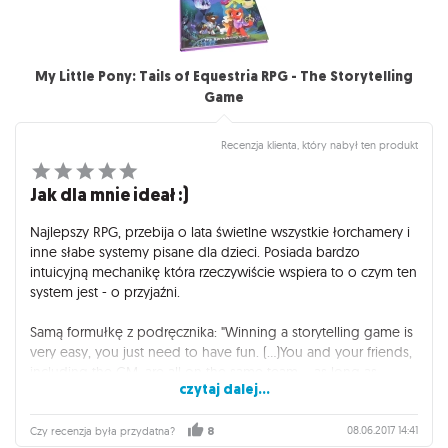
My Little Pony: Tails of Equestria RPG - The Storytelling
Game
Recenzja klienta, który nabył ten produkt
Jak dla mnie ideał :)
Najlepszy RPG, przebija o lata świetlne wszystkie łorchamery i
inne słabe systemy pisane dla dzieci. Posiada bardzo
intuicyjną mechanikę która rzeczywiście wspiera to o czym ten
system jest - o przyjaźni.
Samą formułkę z podręcznika: "Winning a storytelling game is
very easy, you just need to have fun. (...)You and your friends,
including the GM, are all on the same team – as long as
czytaj dalej...
everypony is having fun, everybody wins!" powinien sobie
wbić do łba każdy.
08.06.2017 14:41
Czy recenzja była przydatna?
8