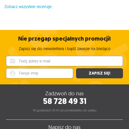
Zobacz wszystkie recenzje...
Nie przegap specjalnych promocji!
Zapisz się do newslettera i bądź zawsze na bieżąco
Twój adres e-mail
Twoje imię
ZAPISZ SIĘ!
Zadzwoń do nas
58 728 49 31
W godzinach 10-14 od poniedziałku do piątku
Napisz do nas