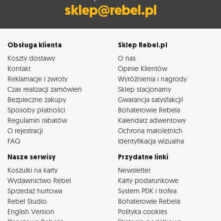
sklep@rebel.pl
Obsługa klienta
Sklep Rebel.pl
Koszty dostawy
O nas
Kontakt
Opinie Klientów
Reklamacje i zwroty
Wyróżnienia i nagrody
Czas realizacji zamówień
Sklep stacjonarny
Bezpieczne zakupy
Gwarancja satysfakcji!
Sposoby płatności
Bohaterowie Rebela
Regulamin rabatów
Kalendarz adwentowy
O rejestracji
Ochrona małoletnich
FAQ
Identyfikacja wizualna
Nasze serwisy
Przydatne linki
Koszulki na karty
Newsletter
Wydawnictwo Rebel
Karty podarunkowe
Sprzedaż hurtowa
System PDK i trofea
Rebel Studio
Bohaterowie Rebela
English Version
Polityka cookies