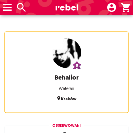
Behalior
Weteran
Kraków
OBSERWOWANI