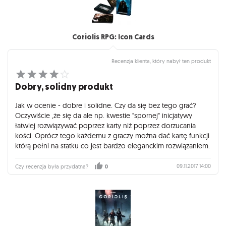
Coriolis RPG: Icon Cards
Recenzja klienta, który nabył ten produkt
Dobry, solidny produkt
Jak w ocenie - dobre i solidne. Czy da się bez tego grać?
Oczywiście ,że się da ale np. kwestie "spornej" inicjatywy
łatwiej rozwiązywać poprzez karty niż poprzez dorzucania
kości. Oprócz tego każdemu z graczy można dać kartę funkcji
którą pełni na statku co jest bardzo eleganckim rozwiązaniem.
09.11.2017 14:00
Czy recenzja była przydatna?
0