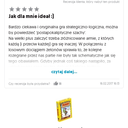
Recenzja klienta, który nabył ten produkt
Jak dla mnie ideał :)
Bardzo ciekawa i oryginalna gra strategiczno-logiczna, można
by powiedzieć 'postapokaliptyczne szachy'.
Na wielki plus zaliczyć trzeba zróżnicowane armie, z których
każdą (i przeciw każdej) gra się inaczej. W połączeniu z
losowym dociągiem żetonów sprawia to, że kolejne
rozegrane przez nas partie nie były tak schematyczne jak się
tego obawiałem. Gdyby jednak coś takiego nastąpiło, za
umiarkowaną cenę można dokupić kolejne zestawy
czytaj dalej...
występujących w Neuroshimie frakcji i odkrywać nimi grę na
nowo.
Cóż, jako fanowi szachów z jednej strony i Mad Maxa z
16.02.2017 16:13
Czy recenzja była przydatna?
11
drugiej, pozostaje mi jedynie powiedzieć: "Oh what a game...
WHAT A LOVELY GAME!" ;)