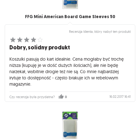
FFG Mini American Board Game Sleeves 50
Recenzja klienta, który nabył ten produkt
Dobry, solidny produkt
Koszulki pasują do kart idealnie. Cena mogłaby być trochę
niższa (kupuję je w dość dużych ilościach), ale nie będę
narzekał, wybitnie drogie też nie są. Co mnie najbardziej
irytuje to dostępność - często brakuje ich w rebelowym
magazynie.
16.02.2017 16:41
Czy recenzja była przydatna?
0