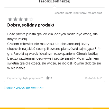
Fasolki (Bohnanza)
Recenzja klienta, który nabył ten produkt
Dobry, solidny produkt
Dość prosta prosta gra, co dla jednych może być wadą, dla
innych zaletą.
Czasem człowiek nie ma czasu lub dostatecznej liczby
chętnych na jakieś skomplikowane planszówki zajmujące 3-4h
gry. Fasolki są wtedy idealnym rozwiązaniem. Oferują krótką,
bardzo przyjemną rozgrywkę i proste zasady. Moim zdaniem
świetna gra dla dzieci, ale widzę, że dorośli równie dobrze się
w nią bawią.
13.06.2012 10:17
Czy recenzja była przydatna?
0
Zobacz wszystkie recenzje...