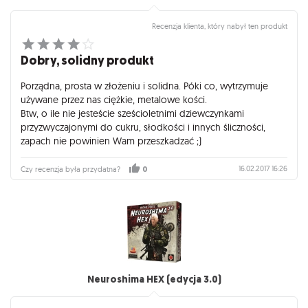
Recenzja klienta, który nabył ten produkt
Dobry, solidny produkt
Porządna, prosta w złożeniu i solidna. Póki co, wytrzymuje
używane przez nas ciężkie, metalowe kości.
Btw, o ile nie jesteście sześcioletnimi dziewczynkami
przyzwyczajonymi do cukru, słodkości i innych śliczności,
zapach nie powinien Wam przeszkadzać ;)
16.02.2017 16:26
Czy recenzja była przydatna?
0
Neuroshima HEX (edycja 3.0)