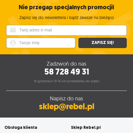
Nie przegap specjalnych promocji!
Zapisz się do newslettera i bądź zawsze na bieżąco
Twój adres e-mail
Twoje imię
ZAPISZ SIĘ!
Zadzwoń do nas
58 728 49 31
W godzinach 10-14 od poniedziałku do piątku
Napisz do nas
sklep@rebel.pl
Obsługa klienta
Sklep Rebel.pl