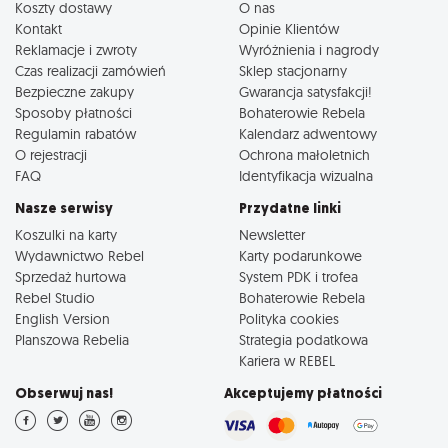
Koszty dostawy
O nas
Kontakt
Opinie Klientów
Reklamacje i zwroty
Wyróżnienia i nagrody
Czas realizacji zamówień
Sklep stacjonarny
Bezpieczne zakupy
Gwarancja satysfakcji!
Sposoby płatności
Bohaterowie Rebela
Regulamin rabatów
Kalendarz adwentowy
O rejestracji
Ochrona małoletnich
FAQ
Identyfikacja wizualna
Nasze serwisy
Przydatne linki
Koszulki na karty
Newsletter
Wydawnictwo Rebel
Karty podarunkowe
Sprzedaż hurtowa
System PDK i trofea
Rebel Studio
Bohaterowie Rebela
English Version
Polityka cookies
Planszowa Rebelia
Strategia podatkowa
Kariera w REBEL
Obserwuj nas!
Akceptujemy płatności