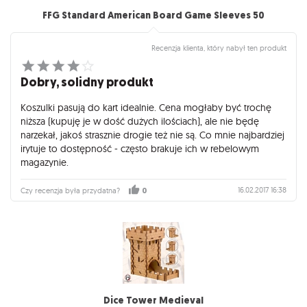
FFG Standard American Board Game Sleeves 50
Recenzja klienta, który nabył ten produkt
Dobry, solidny produkt
Koszulki pasują do kart idealnie. Cena mogłaby być trochę
niższa (kupuję je w dość dużych ilościach), ale nie będę
narzekał, jakoś strasznie drogie też nie są. Co mnie najbardziej
irytuje to dostępność - często brakuje ich w rebelowym
magazynie.
16.02.2017 16:38
Czy recenzja była przydatna?
0
Dice Tower Medieval