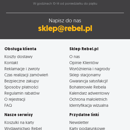
W godzinach 10-14 od poniedziałku do piątku
Napisz do nas
sklep@rebel.pl
Obsługa klienta
Sklep Rebel.pl
Koszty dostawy
O nas
Kontakt
Opinie Klientów
Reklamacje i zwroty
Wyróżnienia i nagrody
Czas realizacji zamówień
Sklep stacjonarny
Bezpieczne zakupy
Gwarancja satysfakcji!
Sposoby płatności
Bohaterowie Rebela
Regulamin rabatów
Kalendarz adwentowy
O rejestracji
Ochrona małoletnich
FAQ
Identyfikacja wizualna
Nasze serwisy
Przydatne linki
Koszulki na karty
Newsletter
Wydawnictwo Rebel
Karty podarunkowe