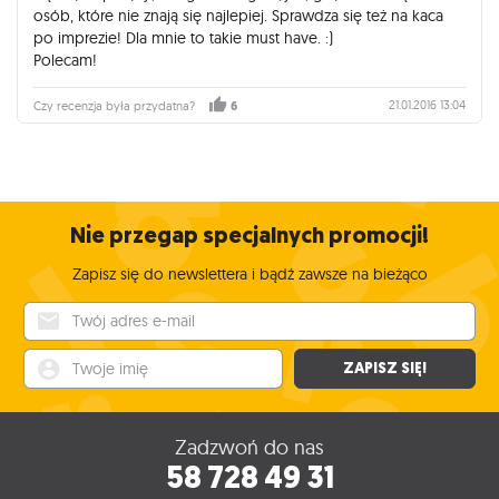
osób, które nie znają się najlepiej. Sprawdza się też na kaca
po imprezie! Dla mnie to takie must have. :)
Polecam!
21.01.2016 13:04
Czy recenzja była przydatna?
6
Nie przegap specjalnych promocji!
Zapisz się do newslettera i bądź zawsze na bieżąco
Twój adres e-mail
Twoje imię
ZAPISZ SIĘ!
Zadzwoń do nas
58 728 49 31