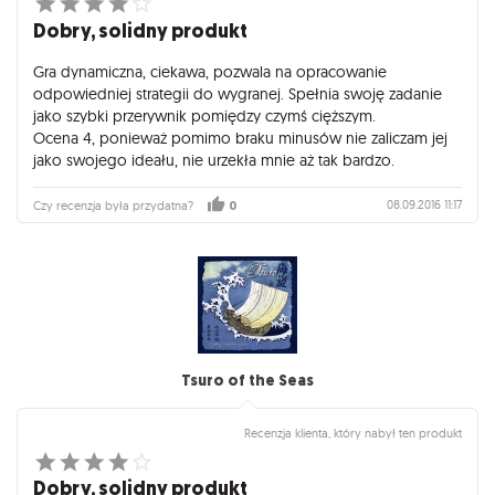
Dobry, solidny produkt
Gra dynamiczna, ciekawa, pozwala na opracowanie
odpowiedniej strategii do wygranej. Spełnia swoję zadanie
jako szybki przerywnik pomiędzy czymś cięższym.
Ocena 4, ponieważ pomimo braku minusów nie zaliczam jej
jako swojego ideału, nie urzekła mnie aż tak bardzo.
08.09.2016 11:17
Czy recenzja była przydatna?
0
Tsuro of the Seas
Recenzja klienta, który nabył ten produkt
Dobry, solidny produkt