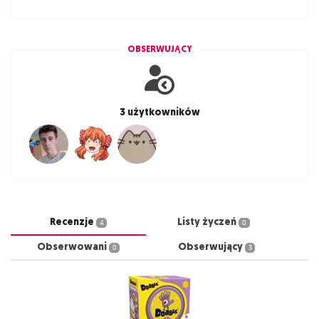
OBSERWUJĄCY
3 użytkowników
Recenzje
Listy życzeń
4
0
Obserwowani
Obserwujący
0
3