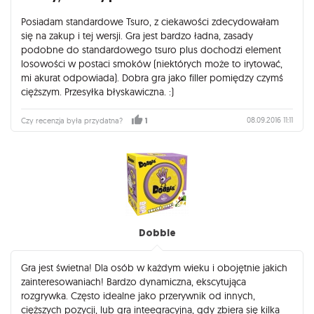
Posiadam standardowe Tsuro, z ciekawości zdecydowałam
się na zakup i tej wersji. Gra jest bardzo ładna, zasady
podobne do standardowego tsuro plus dochodzi element
losowości w postaci smoków (niektórych może to irytować,
mi akurat odpowiada). Dobra gra jako filler pomiędzy czymś
cięższym. Przesyłka błyskawiczna. :)
08.09.2016 11:11
Czy recenzja była przydatna?
1
Dobble
Gra jest świetna! Dla osób w każdym wieku i obojętnie jakich
zainteresowaniach! Bardzo dynamiczna, ekscytująca
rozgrywka. Często idealne jako przerywnik od innych,
cięższych pozycji, lub gra inteegracyjna, gdy zbiera się kilka