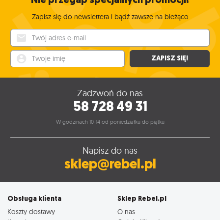
grać. :)
Zapisz się do newslettera i bądź zawsze na bieżąco
Twój adres e-mail
Twoje imię
ZAPISZ SIĘ!
Zadzwoń do nas
58 728 49 31
W godzinach 10-14 od poniedziałku do piątku
Napisz do nas
sklep@rebel.pl
Obsługa klienta
Sklep Rebel.pl
Koszty dostawy
O nas