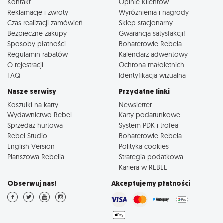
Kontakt
Opinie Klientów
Reklamacje i zwroty
Wyróżnienia i nagrody
Czas realizacji zamówień
Sklep stacjonarny
Bezpieczne zakupy
Gwarancja satysfakcji!
Sposoby płatności
Bohaterowie Rebela
Regulamin rabatów
Kalendarz adwentowy
O rejestracji
Ochrona małoletnich
FAQ
Identyfikacja wizualna
Nasze serwisy
Przydatne linki
Koszulki na karty
Newsletter
Wydawnictwo Rebel
Karty podarunkowe
Sprzedaż hurtowa
System PDK i trofea
Rebel Studio
Bohaterowie Rebela
English Version
Polityka cookies
Planszowa Rebelia
Strategia podatkowa
Kariera w REBEL
Obserwuj nas!
Akceptujemy płatności