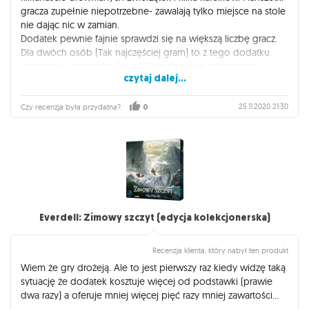
gracza zupełnie niepotrzebne- zawalają tylko miejsce na stole
nie dając nic w zamian.
Dodatek pewnie fajnie sprawdzi się na większą liczbę gracz.
Dla dwóch osób (Tak najczęściej gram) to z tego dodatku
będziemy korzystać tylko z 15 kart dających dodatkowe
czytaj dalej...
zdolności robotnikom. Reszty mogłoby nie być. :) Więc
spokojnie mogłoby to kosztować 30zl (jak legendy czy
więcej wiecej).
25.11.2020 21:30
Czy recenzja była przydatna?
0
Everdell: Zimowy szczyt (edycja kolekcjonerska)
Recenzja klienta, który nabył ten produkt
Wiem że gry drożeją. Ale to jest pierwszy raz kiedy widzę taką
sytuację że dodatek kosztuje więcej od podstawki (prawie
dwa razy) a oferuje mniej więcej pięć razy mniej zawartości...