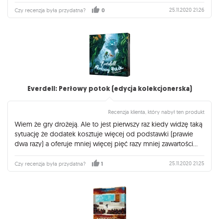
25.11.2020 21:26
Czy recenzja była przydatna?
0
Everdell: Perłowy potok (edycja kolekcjonerska)
Recenzja klienta, który nabył ten produkt
Wiem że gry drożeją. Ale to jest pierwszy raz kiedy widzę taką
sytuację że dodatek kosztuje więcej od podstawki (prawie
dwa razy) a oferuje mniej więcej pięć razy mniej zawartości...
25.11.2020 21:25
Czy recenzja była przydatna?
1