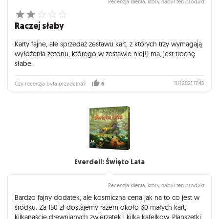
Recenzja klienta, który nabył ten produkt
Raczej słaby
Karty fajne, ale sprzedaż zestawu kart, z których trzy wymagają
wyłożenia żetonu, którego w zestawie nie(!) ma, jest trochę
słabe.
11.11.2021 17:45
Czy recenzja była przydatna?
6
Everdell: Święto Lata
Recenzja klienta, który nabył ten produkt
Bardzo fajny dodatek, ale kosmiczna cena jak na to co jest w
środku. Za 150 zł dostajemy razem około 30 małych kart,
kilkanaście drewnianych zwierzątek i kilka kafelkow. Planszetki