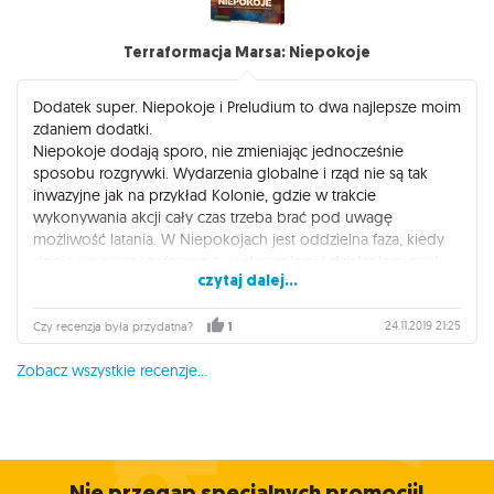
Terraformacja Marsa: Niepokoje
Dodatek super. Niepokoje i Preludium to dwa najlepsze moim
zdaniem dodatki.
Niepokoje dodają sporo, nie zmieniając jednocześnie
sposobu rozgrywki. Wydarzenia globalne i rząd nie są tak
inwazyjne jak na przykład Kolonie, gdzie w trakcie
wykonywania akcji cały czas trzeba brać pod uwagę
możliwość latania. W Niepokojach jest oddzielna faza, kiedy
dzieją się rzeczy związane z wydarzeniami i działaniami rządu.
czytaj dalej...
W trakcje akcji jedyne co to możesz wysłać swojego delegata
- ot prosta dodatkowa opcja. Z drugiej strony to która partia
rządzi i jakie wydarzenie globalne za chwilę się pojawi musi
24.11.2019 21:25
Czy recenzja była przydatna?
1
być brane pod uwagę jako dodatkowa zmienna. Bardzo
Zobacz wszystkie recenzje...
fajnie i zgrabnie to działa.
Niestety Rebel tym razem na minus, ale nie jako sklep a jako
wydawca. Tłumaczenie - zarówno instrukcja jak i karty -
tragiczne. Taki prosty mechanizm, a instrukcja i opisy na
kartach w taki sposób sformułowane, że nie wiadomo jak
Nie przegap specjalnych promocji!