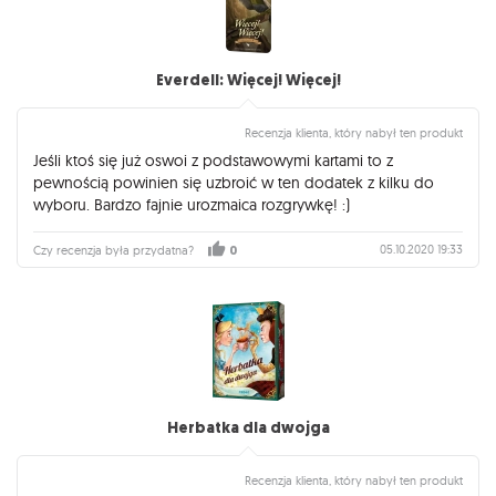
Everdell: Więcej! Więcej!
Recenzja klienta, który nabył ten produkt
Jeśli ktoś się już oswoi z podstawowymi kartami to z
pewnością powinien się uzbroić w ten dodatek z kilku do
wyboru. Bardzo fajnie urozmaica rozgrywkę! :)
05.10.2020 19:33
Czy recenzja była przydatna?
0
Herbatka dla dwojga
Recenzja klienta, który nabył ten produkt