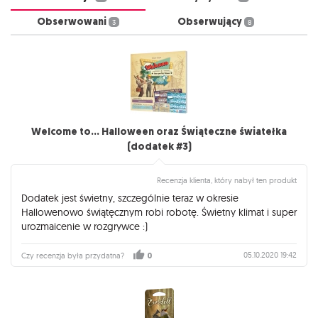
Obserwowani
Obserwujący
3
8
Welcome to... Halloween oraz Świąteczne światełka
(dodatek #3)
Recenzja klienta, który nabył ten produkt
Dodatek jest świetny, szczególnie teraz w okresie
Hallowenowo świątęcznym robi robotę. Świetny klimat i super
urozmaicenie w rozgrywce :)
05.10.2020 19:42
Czy recenzja była przydatna?
0