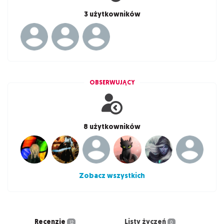
3 użytkowników
OBSERWUJĄCY
8 użytkowników
Zobacz wszystkich
Recenzje
Listy życzeń
12
0