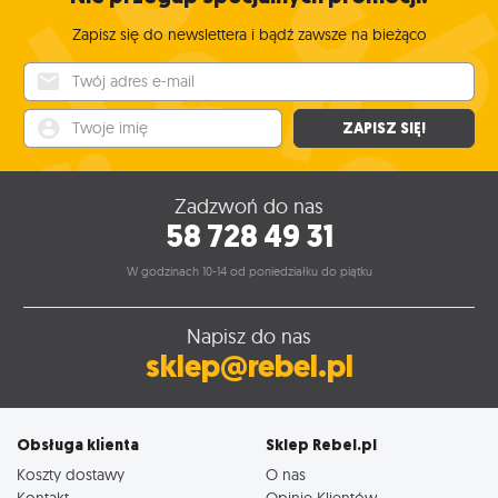
Zapisz się do newslettera i bądź zawsze na bieżąco
Twój adres e-mail
Twoje imię
ZAPISZ SIĘ!
Zadzwoń do nas
58 728 49 31
W godzinach 10-14 od poniedziałku do piątku
Napisz do nas
sklep@rebel.pl
Obsługa klienta
Sklep Rebel.pl
Koszty dostawy
O nas
Kontakt
Opinie Klientów