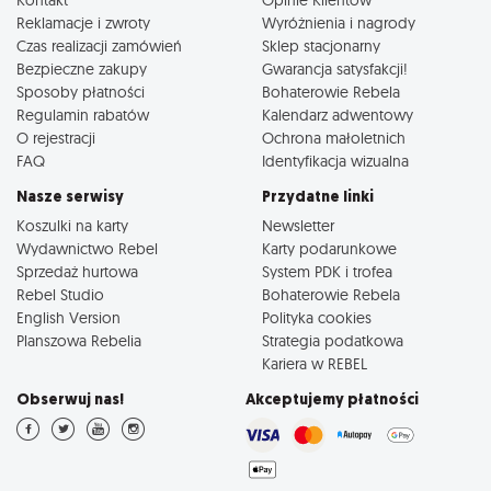
Reklamacje i zwroty
Wyróżnienia i nagrody
Czas realizacji zamówień
Sklep stacjonarny
Bezpieczne zakupy
Gwarancja satysfakcji!
Sposoby płatności
Bohaterowie Rebela
Regulamin rabatów
Kalendarz adwentowy
O rejestracji
Ochrona małoletnich
FAQ
Identyfikacja wizualna
Nasze serwisy
Przydatne linki
Koszulki na karty
Newsletter
Wydawnictwo Rebel
Karty podarunkowe
Sprzedaż hurtowa
System PDK i trofea
Rebel Studio
Bohaterowie Rebela
English Version
Polityka cookies
Planszowa Rebelia
Strategia podatkowa
Kariera w REBEL
Obserwuj nas!
Akceptujemy płatności