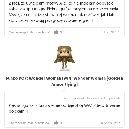
Z racji, że uwielbiam motyw Alicji to nie mogłam odpuścić
sobie zakupu tej gry. Piękna grafika, przyjemna do rozegrania.
Myślę, że odnajdzie się w niej weteran planszówek jak i laik,
który zaczyna swoją przygodę w świecie gier :)
05.10.2020 19:31
Czy recenzja była przydatna?
0
Funko POP: Wonder Woman 1984: Wonder Woman (Golden
Armor Flying)
Recenzja klienta, który nabył ten produkt
Piękna figurka, która swietnie oddaje strój WW. Zdecydowanie
polecam :)
21.09.2020 08:46
Czy recenzja była przydatna?
0