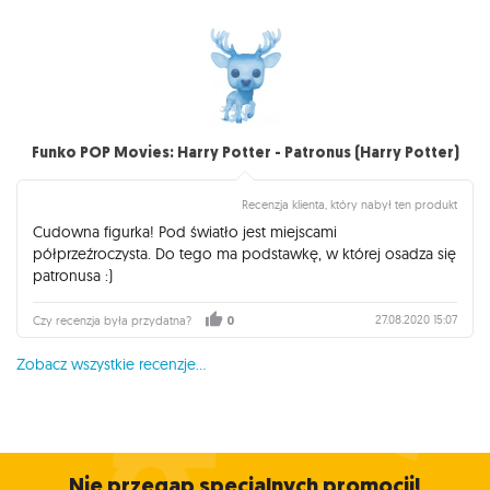
Funko POP Movies: Harry Potter - Patronus (Harry Potter)
Recenzja klienta, który nabył ten produkt
Cudowna figurka! Pod światło jest miejscami
półprzeźroczysta. Do tego ma podstawkę, w której osadza się
patronusa :)
27.08.2020 15:07
Czy recenzja była przydatna?
0
Zobacz wszystkie recenzje...
Nie przegap specjalnych promocji!