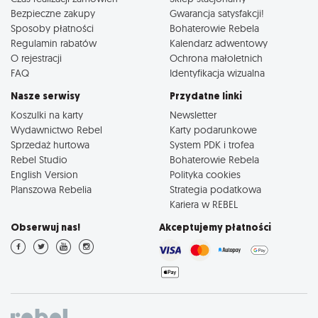
Bezpieczne zakupy
Gwarancja satysfakcji!
Sposoby płatności
Bohaterowie Rebela
Regulamin rabatów
Kalendarz adwentowy
O rejestracji
Ochrona małoletnich
FAQ
Identyfikacja wizualna
Nasze serwisy
Przydatne linki
Koszulki na karty
Newsletter
Wydawnictwo Rebel
Karty podarunkowe
Sprzedaż hurtowa
System PDK i trofea
Rebel Studio
Bohaterowie Rebela
English Version
Polityka cookies
Planszowa Rebelia
Strategia podatkowa
Kariera w REBEL
Obserwuj nas!
Akceptujemy płatności