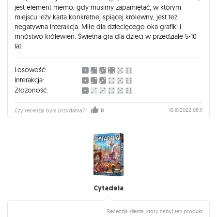
jest element memo, gdy musimy zapamiętać, w którym
miejscu leży karta konkretnej spiącej królewny, jest też
negatywna interakcja. Miłe dla dziecięcego oka grafiki i
mnóstwo królewien. Świetna gra dla dzieci w przedziale 5-10
lat.
Losowość:
Interakcja:
Złożoność:
10.10.2022 08:11
Czy recenzja była przydatna?
0
Cytadela
Recenzja klienta, który nabył ten produkt