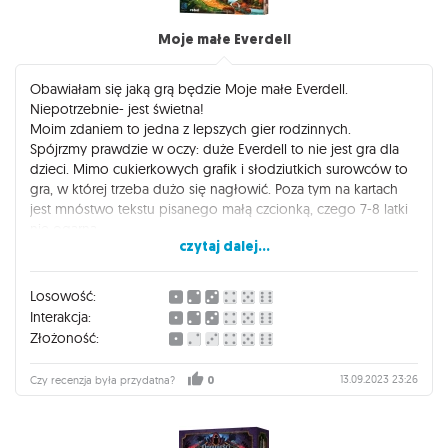
Moje małe Everdell
Obawiałam się jaką grą będzie Moje małe Everdell.
Niepotrzebnie- jest świetna!
Moim zdaniem to jedna z lepszych gier rodzinnych.
Spójrzmy prawdzie w oczy: duże Everdell to nie jest gra dla
dzieci. Mimo cukierkowych grafik i słodziutkich surowców to
gra, w której trzeba dużo się nagłowić. Poza tym na kartach
jest mnóstwo tekstu pisanego małą czcionką, czego 7-8 latki
nie ogarną.
czytaj dalej...
No i teraz jest Everdell, które poprostu lubi się z dziećmi. Moje
Małe Everdell. Karty są piękne i czytelne, zasady proste, ale nie
prostackie. Gra jest szybka, łatwa do wytłumaczenia. Nie ma tu
Losowość:
negatywnej interakcji. Wysyłasz pracownika po surowiec i
Interakcja:
kupujesz kartę. Dzieci uczą się mechaniki worker placement i
Złożoność:
tableu building. Muszą kontrolować swoje miasteczko, by
kupować takie karty, które przyniosą im najwięcej punktów.
13.09.2023 23:26
Czy recenzja była przydatna?
0
Ścigają się o bonusy, kto pierwszy ten lepiej zapunktuje na
koniec. Ale bez obaw dla każdego starczy, a nawet gdy z
rynku zniknie upatrzona karta, to łatwo będzie kupić inną, bo