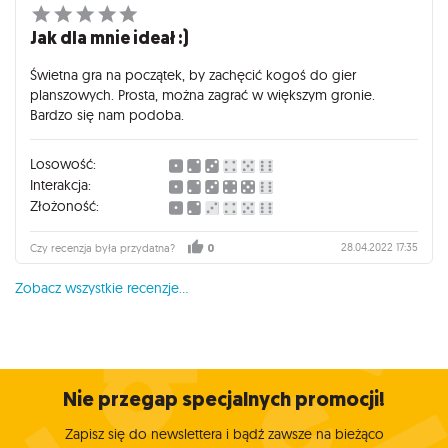
Jak dla mnie ideał :)
Świetna gra na początek, by zachęcić kogoś do gier
planszowych. Prosta, można zagrać w większym gronie.
Bardzo się nam podoba.
Losowość:
Interakcja:
Złożoność:
28.04.2022 17:35
Czy recenzja była przydatna?
0
Zobacz wszystkie recenzje...
Nie przegap specjalnych promocji!
Zapisz się do newslettera i bądź zawsze na bieżąco