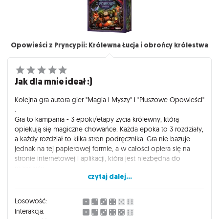
karty nie mają wygórowanego kosztu. Gra w 4 osoby - max
40 minut.W sam raz dla młodego człowieka, który chce
pograć z rodzicami, lub rodzeństwem. A najfajniejsze, że
rodzice też będą się dobrze bawić, bo wcale nie muszą
udawać i grają jak równy z równym.
Opowieści z Pryncypii: Królewna Łucja i obrońcy królestwa
Na plus również zgrabne pudełko i czytelna instrukcja.
Minusy:
Jak dla mnie ideał :)
- trochę mało kart, tylko 54 ( grając w 4 osoby wszystkie
pojawia się na stole podczas jednej rozgrywki)
Kolejna gra autora gier "Magia i Myszy" i "Pluszowe Opowieści"
- słabe wykonanie kartonowych elementów- karton
.
rozwarstwia się na monetach i skrzyneczkach
Gra to kampania - 3 epoki/etapy życia królewny, którą
- wysoka cena jak za tak prostą grę, moim zdaniem powinna
opiekują się magiczne chowańce. Każda epoka to 3 rozdziały,
być 50 zł tańsza (niestety licencja Everdell rządzi się swoimi
a każdy rozdział to kilka stron podręcznika. Gra nie bazuje
prawami).
jednak na tej papierowej formie, a w całości opiera się na
stronie internetowej i aplikacji, która jest niezbędna do
rozgrywki.
czytaj dalej...
Zalety gry:
- Scenariusze przygód i sylwetki chowańców są ciekawe,
Losowość:
bardzo dobrze napisane i wciągające.
Interakcja:
- Wygląd gry zachwyca. Piękne figurki, ilustracje kart, skrzynka