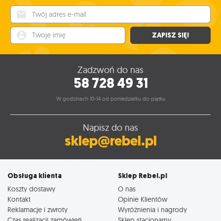
Twój adres e-mail
Twoje imię
ZAPISZ SIĘ!
Zadzwoń do nas
58 728 49 31
W godzinach 10-14 od poniedziałku do piątku
Napisz do nas
sklep@rebel.pl
Obsługa klienta
Sklep Rebel.pl
Koszty dostawy
O nas
Kontakt
Opinie Klientów
Reklamacje i zwroty
Wyróżnienia i nagrody
Czas realizacji zamówień
Sklep stacjonarny