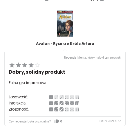
Avalon - Rycerze Króla Artura
Recenzja klienta, który nabył ten produkt
Dobry, solidny produkt
Fajna gra imprezowa.
Losowość:
Interakcja:
Złożoność:
08.09.2021 19:33
Czy recenzja była przydatna?
0