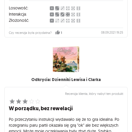
Losowość:
Interakcja:
Złożoność:
08.09.2021 19:25
Czy recenzja była przydatna?
1
Odkrycia: Dzienniki Lewisa i Clarka
Recenzja klienta, który nabył ten produkt
W porządku, bez rewelacji
Po przeczytaniu instrukcji wydawało się że to gra idealna. Po
rozegraniu paru partii okazała się grą "ok" ale bez większych
emocji. Może moje oczekiwania były zbyt duże. Szybko