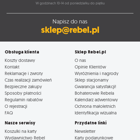
W godzinach 10-14 od poniedziałku do piątku
Napisz do nas
sklep@rebel.pl
Obsługa klienta
Sklep Rebel.pl
Koszty dostawy
O nas
Kontakt
Opinie Klientów
Reklamacje i zwroty
Wyróżnienia i nagrody
Czas realizacji zamówień
Sklep stacjonarny
Bezpieczne zakupy
Gwarancja satysfakcji!
Sposoby płatności
Bohaterowie Rebela
Regulamin rabatów
Kalendarz adwentowy
O rejestracji
Ochrona małoletnich
FAQ
Identyfikacja wizualna
Nasze serwisy
Przydatne linki
Koszulki na karty
Newsletter
Wydawnictwo Rebel
Karty podarunkowe