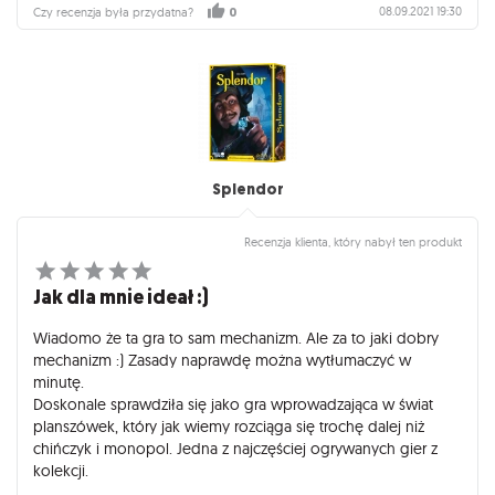
08.09.2021 19:30
Czy recenzja była przydatna?
0
Splendor
Recenzja klienta, który nabył ten produkt
Jak dla mnie ideał :)
Wiadomo że ta gra to sam mechanizm. Ale za to jaki dobry
mechanizm :) Zasady naprawdę można wytłumaczyć w
minutę.
Doskonale sprawdziła się jako gra wprowadzająca w świat
planszówek, który jak wiemy rozciąga się trochę dalej niż
chińczyk i monopol. Jedna z najczęściej ogrywanych gier z
kolekcji.