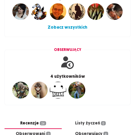
Zobacz wszystkich
OBSERWUJĄCY
4 użytkowników
Recenzje
Listy życzeń
24
0
Obserwowani
Obserwujący
11
4