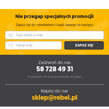
wolnego czasu, dobry team i zakup dodatku.
Nie przegap specjalnych promocji!
Zapisz się do newslettera i bądź zawsze na bieżąco
Twój adres e-mail
Twoje imię
ZAPISZ SIĘ!
Zadzwoń do nas
58 728 49 31
W godzinach 10-14 od poniedziałku do piątku
Napisz do nas
sklep@rebel.pl