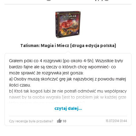
Talisman: Magia i Miecz (druga edycja polska)
Grałem póki co 4 rozgrywki (po około 4-5h). Wszystkie były
bardzo fajne ale są rzeczy o których chcę wpomnieć- co
może sprawić że rozgrywka jest gorsza:
a) Osoby muszą skończyć grę jak najszybciej z powodu małej
ilości czasu.
b) Ktoś tak kogoś lubi że nie potrafi odmówić mu współpracy
nawet by ta osoba wygrała (jest to problem jak w każdej grze
która opiera sie na współzawodnictwie)
czytaj dalej...
c) Karty się znudzą (karty przy długiej rozgrywce mogą się
dosyć często powtarzać)
15.07.2014 01:44
Czy recenzja była przydatna?
10
Ogólnie polecam grę gdy szuka się czegoś prostego, miłego
w rozgrywce i klimatycznego. Jednak ważny jest: duży zapas