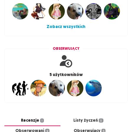
Zobacz wszystkich
OBSERWUJĄCY
5 użytkowników
Recenzje
Listy życzeń
1
0
Obserwowani
Obserwujący
9
5