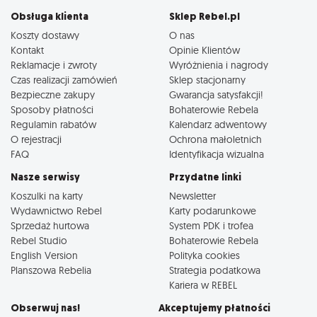
Obsługa klienta
Sklep Rebel.pl
Koszty dostawy
O nas
Kontakt
Opinie Klientów
Reklamacje i zwroty
Wyróżnienia i nagrody
Czas realizacji zamówień
Sklep stacjonarny
Bezpieczne zakupy
Gwarancja satysfakcji!
Sposoby płatności
Bohaterowie Rebela
Regulamin rabatów
Kalendarz adwentowy
O rejestracji
Ochrona małoletnich
FAQ
Identyfikacja wizualna
Nasze serwisy
Przydatne linki
Koszulki na karty
Newsletter
Wydawnictwo Rebel
Karty podarunkowe
Sprzedaż hurtowa
System PDK i trofea
Rebel Studio
Bohaterowie Rebela
English Version
Polityka cookies
Planszowa Rebelia
Strategia podatkowa
Kariera w REBEL
Obserwuj nas!
Akceptujemy płatności