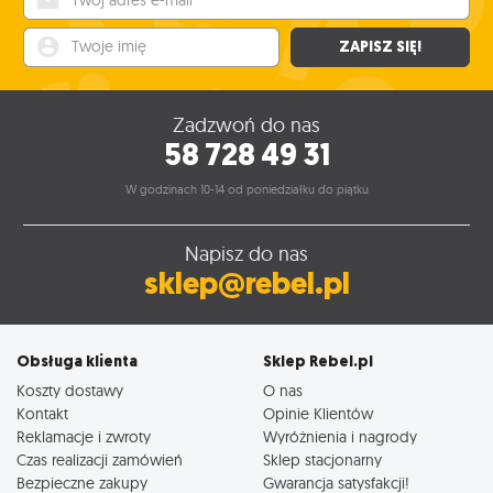
Twoje imię
ZAPISZ SIĘ!
Zadzwoń do nas
58 728 49 31
W godzinach 10-14 od poniedziałku do piątku
Napisz do nas
sklep@rebel.pl
Obsługa klienta
Sklep Rebel.pl
Koszty dostawy
O nas
Kontakt
Opinie Klientów
Reklamacje i zwroty
Wyróżnienia i nagrody
Czas realizacji zamówień
Sklep stacjonarny
Bezpieczne zakupy
Gwarancja satysfakcji!