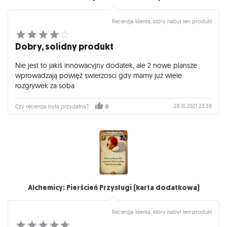
Recenzja klienta, który nabył ten produkt
Dobry, solidny produkt
Nie jest to jakiś innowacyjny dodatek, ale 2 nowe plansze
wprowadzają powięź swierzosci gdy mamy już wiele
rozgrywek za soba
28.10.2021 23:39
Czy recenzja była przydatna?
0
Alchemicy: Pierścień Przysługi (karta dodatkowa)
Recenzja klienta, który nabył ten produkt