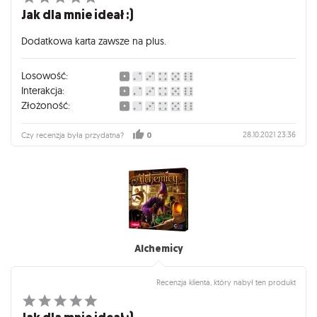
Jak dla mnie ideał :)
Dodatkowa karta zawsze na plus.
Losowość:
Interakcja:
Złożoność:
28.10.2021 23:36
Czy recenzja była przydatna?
0
Alchemicy
Recenzja klienta, który nabył ten produkt