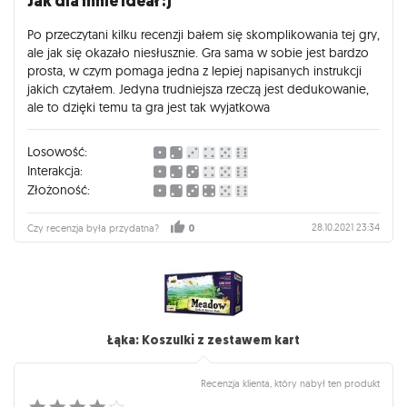
Jak dla mnie ideał :)
Po przeczytani kilku recenzji bałem się skomplikowania tej gry,
ale jak się okazało niesłusznie. Gra sama w sobie jest bardzo
prosta, w czym pomaga jedna z lepiej napisanych instrukcji
jakich czytałem. Jedyna trudniejsza rzeczą jest dedukowanie,
ale to dzięki temu ta gra jest tak wyjatkowa
Losowość:
Interakcja:
Złożoność:
28.10.2021 23:34
Czy recenzja była przydatna?
0
Łąka: Koszulki z zestawem kart
Recenzja klienta, który nabył ten produkt