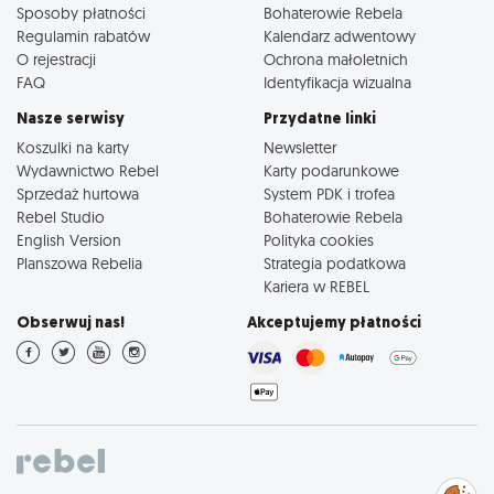
Sposoby płatności
Bohaterowie Rebela
Regulamin rabatów
Kalendarz adwentowy
O rejestracji
Ochrona małoletnich
FAQ
Identyfikacja wizualna
Nasze serwisy
Przydatne linki
Koszulki na karty
Newsletter
Wydawnictwo Rebel
Karty podarunkowe
Sprzedaż hurtowa
System PDK i trofea
Rebel Studio
Bohaterowie Rebela
English Version
Polityka cookies
Planszowa Rebelia
Strategia podatkowa
Kariera w REBEL
Obserwuj nas!
Akceptujemy płatności
Zarządzaj