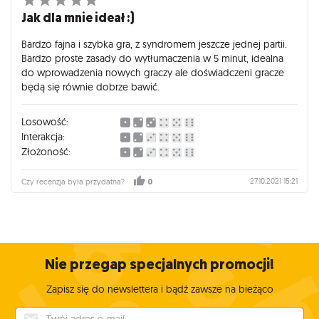
Jak dla mnie ideał :)
Bardzo fajna i szybka gra, z syndromem jeszcze jednej partii.
Bardzo proste zasady do wytłumaczenia w 5 minut, idealna
do wprowadzenia nowych graczy ale doświadczeni gracze
będą się równie dobrze bawić.
Losowość:
Interakcja:
Złożoność:
27.10.2021 15:21
Czy recenzja była przydatna?
0
Nie przegap specjalnych promocji!
Zapisz się do newslettera i bądź zawsze na bieżąco
Twój adres e-mail