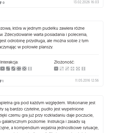
13.02.2026 16:03
0
ezowa, która w jednym pudełku zawiera różne
w. Zdecydowanie warta posiadania i polecenia,
est odrobinę przydługa, ale można sobie z tym
aczynając w połowie planszy.
Interakcja:
Złożoność:
11.05.2016 12:56
1
ompletna gra pod każdym względem. Wykonanie jest
arty są bardzo czytelne, pudło jest wypełnione
ęki czemu gra już przy rozkładaniu daje poczucie,
a galaktycznym poziomie. Instrukcja i zasady są
icyjne, a kompendium wyjaśnia jednostkowe sytuacje,