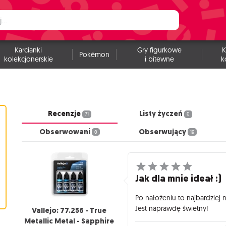
Karcianki
Gry figurkowe
K
Pokémon
kolekcjonerskie
i bitewne
k
Recenzje
Listy życzeń
71
0
Obserwowani
Obserwujący
0
19
Jak dla mnie ideał :)
Po nałożeniu to najbardziej n
Jest naprawdę świetny!
Vallejo: 77.256 - True
Metallic Metal - Sapphire