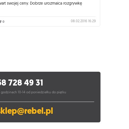
art swojej ceny. Dobrze urozmaica rozgrywkę
08.02.2016 16:29
0
58 728 49 31
 godzinach 10-14 od poniedziałku do piątku
sklep@rebel.pl