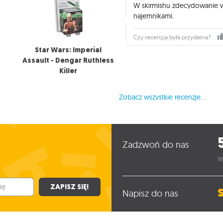
W skirmishu zdecydowanie w
najemnikami.
Czy recenzja była przydatna?
Star Wars: Imperial
Assault - Dengar Ruthless
Killer
Zobacz wszystkie recenzje...
Zadzwoń do nas
W
ZAPISZ SIĘ!
Napisz do nas