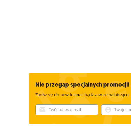
Nie przegap specjalnych promocji!
Zapisz się do newslettera i bądź zawsze na bieżąco
Twój adres e-mail
Twoje imię