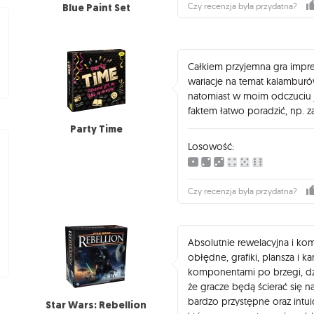
Blue Paint Set
Czy recenzja była przydatna?
Całkiem przyjemna gra impr
wariacje na temat kalamburó
natomiast w moim odczuciu j
faktem łatwo poradzić, np. z
Party Time
Losowość:
Czy recenzja była przydatna?
Absolutnie rewelacyjna i k
obłędne, grafiki, plansza i k
komponentami po brzegi, dzi
że gracze będą ścierać się n
bardzo przystępne oraz intu
Star Wars: Rebellion