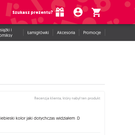
Szukasz prezentu?
siążki i
Łamigłówki
Akcesoria
Promocje
omiksy
Recenzja klienta, który nabył ten produkt
iebieski kolor jaki dotychczas widziałem :D