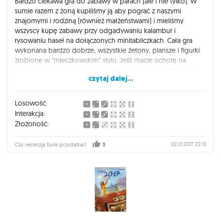
Bardzo ciekawa gra do zabawy w parach (ale i nie tylko). W
sumie razem z żoną kupiliśmy ją aby pograć z naszymi
znajomymi i rodziną (również małżeństwami) i mieliśmy
wszyscy kupę zabawy przy odgadywaniu kalambur i
rysowaniu haseł na dołączonych minitabliczkach. Cała gra
wykonana bardzo dobrze, wszystkie żetony, plansze i figurki
zrobione w "mleczkowskim" stylu. Jeśli macie ochotę na
odrobinę zabawy i poznanie się nawzajem podczas gry to
czytaj dalej...
jest to świetna pozycja - nam bardzo przypadła do gustu :)
Polecamy!
Losowość:
Interakcja:
Złożoność:
02.01.2017 22:13
Czy recenzja była przydatna?
3