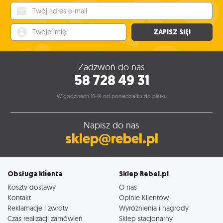
Twój adres e-mail
Twoje imię
ZAPISZ SIĘ!
Zadzwoń do nas
58 728 49 31
W godzinach 10-14 od poniedziałku do piątku
Napisz do nas
sklep@rebel.pl
Obsługa klienta
Sklep Rebel.pl
Koszty dostawy
O nas
Kontakt
Opinie Klientów
Reklamacje i zwroty
Wyróżnienia i nagrody
Czas realizacji zamówień
Sklep stacjonarny