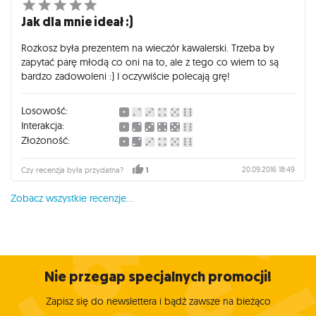
Jak dla mnie ideał :)
Rozkosz była prezentem na wieczór kawalerski. Trzeba by
zapytać parę młodą co oni na to, ale z tego co wiem to są
bardzo zadowoleni :) I oczywiście polecają grę!
Losowość:
Interakcja:
Złożoność:
20.09.2016 18:49
Czy recenzja była przydatna?
1
Zobacz wszystkie recenzje...
Nie przegap specjalnych promocji!
Zapisz się do newslettera i bądź zawsze na bieżąco