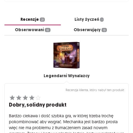
Recenzje
Listy życzeń
21
1
Obserwowani
Obserwujący
10
13
Legendarni Wynalazcy
Recenzja klienta, który nabył ten produkt
Dobry, solidny produkt
Bardzo ciekawa i dość szybka gra, w której trzeba trochę
pokombinować aby wygrać. Mechanika jest bardzo prosta
więc nie ma problemu z tłumaczeniem zasad nowym