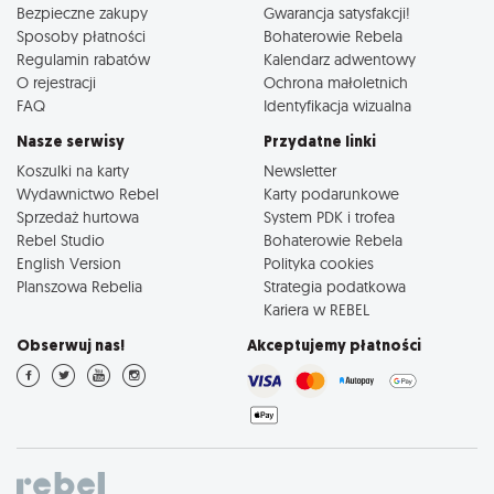
Bezpieczne zakupy
Gwarancja satysfakcji!
Sposoby płatności
Bohaterowie Rebela
Regulamin rabatów
Kalendarz adwentowy
O rejestracji
Ochrona małoletnich
FAQ
Identyfikacja wizualna
Nasze serwisy
Przydatne linki
Koszulki na karty
Newsletter
Wydawnictwo Rebel
Karty podarunkowe
Sprzedaż hurtowa
System PDK i trofea
Rebel Studio
Bohaterowie Rebela
English Version
Polityka cookies
Planszowa Rebelia
Strategia podatkowa
Kariera w REBEL
Obserwuj nas!
Akceptujemy płatności