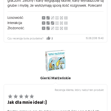
graczom. Żetony i karty wyglądają ładnie, karty wynalazców są
grube i myślę, że wytrzymają sporą ilość rozgrywek. Polecam!
Losowość:
Interakcja:
Złożoność:
15.08.2018 19:40
Czy recenzja była przydatna?
2
Gierki Małżeńskie
Recenzja klienta, który nabył ten produkt
Jak dla mnie ideał :)