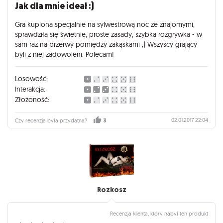
Jak dla mnie ideał :)
Gra kupiona specjalnie na sylwestrową noc ze znajomymi,
sprawdziła się świetnie, proste zasady, szybka rozgrywka - w
sam raz na przerwy pomiędzy zakąskami ;) Wszyscy grający
byli z niej zadowoleni. Polecam!
Losowość:
Interakcja:
Złożoność:
02.01.2017 22:04
Czy recenzja była przydatna?
3
Rozkosz
Recenzja klienta, który nabył ten produkt