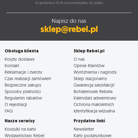
W godzinach 10-14 od poniedziałku do piątku
Napisz do nas
sklep@rebel.pl
Obsługa klienta
Sklep Rebel.pl
Koszty dostawy
O nas
Kontakt
Opinie Klientów
Reklamacje i zwroty
Wyróżnienia i nagrody
Czas realizacji zamówień
Sklep stacjonarny
Bezpieczne zakupy
Gwarancja satysfakcji!
Sposoby płatności
Bohaterowie Rebela
Regulamin rabatów
Kalendarz adwentowy
O rejestracji
Ochrona małoletnich
FAQ
Identyfikacja wizualna
Nasze serwisy
Przydatne linki
Koszulki na karty
Newsletter
Wydawnictwo Rebel
Karty podarunkowe