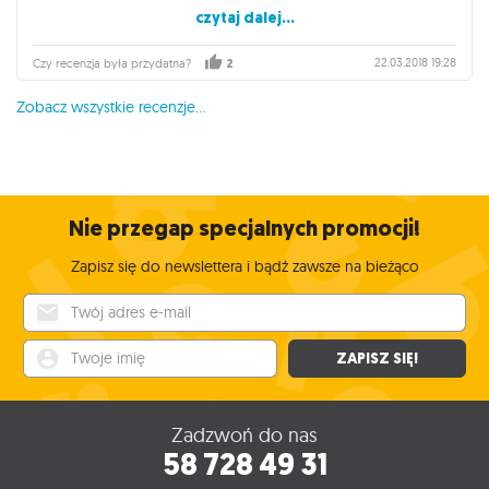
czytaj dalej...
przykładowo akcja nam nie wyjdzie to nie odczuwamy
specjalnie "kary". Uczta raczej nie podejdzie graczom
szukającym walki i interakcji. Tu każdy w spokoju robi swoje. ;)
22.03.2018 19:28
Czy recenzja była przydatna?
2
Zobacz wszystkie recenzje...
Nie przegap specjalnych promocji!
Zapisz się do newslettera i bądź zawsze na bieżąco
Twój adres e-mail
Twoje imię
ZAPISZ SIĘ!
Zadzwoń do nas
58 728 49 31