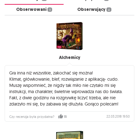
Obserwowani
Obserwujący
11
4
Alchemicy
Gra inna niż wszystkie, zakochać się można!
Klimat, główkowanie, blef, rozwiązanie z aplikacją- cudo.
Muszę wspomnieć, że nigdy tak miło nie czytało mi się
instrukcji, ma charakter, świetnie wprowadza nas do świata.
Fakt, z dwie godziny na rozgrywkę liczyć trzeba, ale nie
zdarzyło mi się, by zabawa się dłużyła. Gorąco polecam!
22.03.2018 19:50
Czy recenzja była przydatna?
11