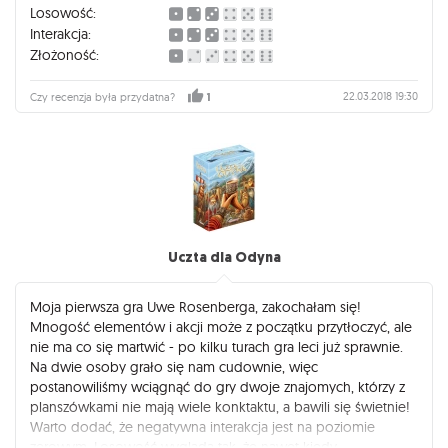
Losowość:
Interakcja:
Złożoność:
22.03.2018 19:30
Czy recenzja była przydatna?
1
Uczta dla Odyna
Moja pierwsza gra Uwe Rosenberga, zakochałam się!
Mnogość elementów i akcji może z początku przytłoczyć, ale
nie ma co się martwić - po kilku turach gra leci już sprawnie.
Na dwie osoby grało się nam cudownie, więc
postanowiliśmy wciągnąć do gry dwoje znajomych, którzy z
planszówkami nie mają wiele konktaktu, a bawili się świetnie!
Warto dodać, że negatywna interakcja jest na poziomie
zerowym. Losowość wygląda tak, że nawet kiedy