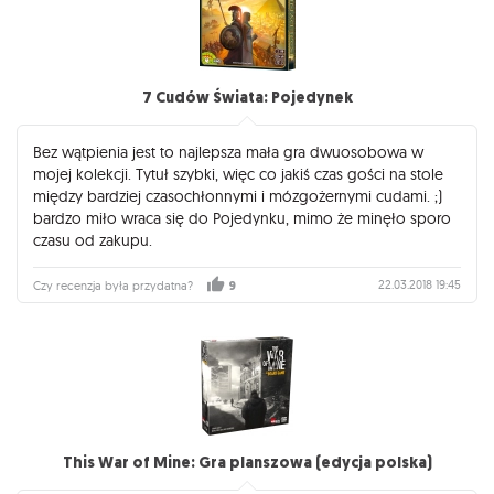
7 Cudów Świata: Pojedynek
Bez wątpienia jest to najlepsza mała gra dwuosobowa w
mojej kolekcji. Tytuł szybki, więc co jakiś czas gości na stole
między bardziej czasochłonnymi i mózgożernymi cudami. ;)
bardzo miło wraca się do Pojedynku, mimo że minęło sporo
czasu od zakupu.
22.03.2018 19:45
Czy recenzja była przydatna?
9
This War of Mine: Gra planszowa (edycja polska)