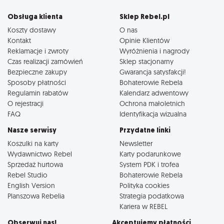
Obsługa klienta
Sklep Rebel.pl
Koszty dostawy
O nas
Kontakt
Opinie Klientów
Reklamacje i zwroty
Wyróżnienia i nagrody
Czas realizacji zamówień
Sklep stacjonarny
Bezpieczne zakupy
Gwarancja satysfakcji!
Sposoby płatności
Bohaterowie Rebela
Regulamin rabatów
Kalendarz adwentowy
O rejestracji
Ochrona małoletnich
FAQ
Identyfikacja wizualna
Nasze serwisy
Przydatne linki
Koszulki na karty
Newsletter
Wydawnictwo Rebel
Karty podarunkowe
Sprzedaż hurtowa
System PDK i trofea
Rebel Studio
Bohaterowie Rebela
English Version
Polityka cookies
Planszowa Rebelia
Strategia podatkowa
Kariera w REBEL
Obserwuj nas!
Akceptujemy płatności