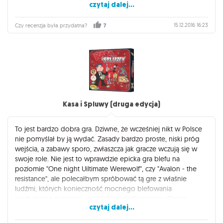
czytaj dalej...
podstawkę i poprzedni dodatek. Lepiej wprowadzać
rozszerzenia po kolei, bo dla nowego niezaawansowanego
gracze ilość wiedzy do przekazania może być za duża.
15.12.2016 16:23
Czy recenzja była przydatna?
7
Poza szeryfem i więźniami wprowadzono też kilka innych
pomysłów i udoskonaleń.... zabawa jest przednia. Fajnie że
każdy z elementów rozszerzeń jest modularny, więc można
ustalić zawsze które rozszerzenia używamy dla danej
rozgrywki.
Kasa i Spluwy (druga edycja)
To jest bardzo dobra gra. Dziwne, że wcześniej nikt w Polsce
nie pomyślał by ją wydać. Zasady bardzo proste, niski próg
wejścia, a zabawy sporo, zwłaszcza jak gracze wczują się w
swoje role. Nie jest to wprawdzie epicka gra blefu na
poziomie "One night Uiltimate Werewolf", czy "Avalon - the
resistance", ale polecałbym spróbować tą gre z właśnie
ludźmi, których konieczność mocnego blefowania
werbalnego przerasta... tu blef jest delikatniejszy. Często
czytaj dalej...
wszystko się sprowadza do tego... kto najdłużej zachowa
"zimną krew", a kto najlepiej wyczuje moment na wycofanie