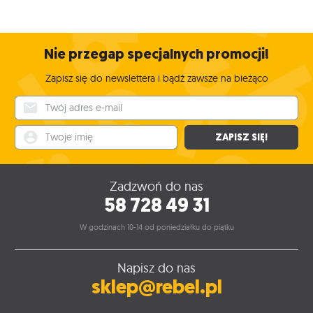
Nie przegap specjalnych promocji!
Zapisz się do newslettera i bądź zawsze na bieżąco
Twój adres e-mail
Twoje imię
ZAPISZ SIĘ!
Zadzwoń do nas
58 728 49 31
W godzinach 10-14 od poniedziałku do piątku
Napisz do nas
sklep@rebel.pl