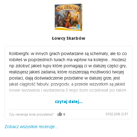
Ta gra jest świetna i minusy to jedynie szukanie minusów...
- gra ma niby fabułę, którą jednak trudno wyczuć, bardziej
czuje się klimat gry przez jej elementy (opowieści 1001 nocy),
niż fabułę, bo ruchy wykonywane przez graczy mają się nijak
Łowcy Skarbów
do "walki o wpływy wśród plemion w drodze do korony
sułtana"
- z racji wielu opcji wyboru, może wystąpić paraliż decyzyjny,
Kolibergfx: w innych grach powtarzane są schematy, ale to co
trudny zwłaszcza przy 4 graczach (co może znacznie
robiłeś w poprzednich turach ma wpływ na kolejne... możesz
przedłużyć gre)... więc trzeba się dyscyplinować, lub np
np zdobyć jakieś łupy które pomagają ci w dalszej części gry,
wprowadzić klepsydrę.
realizujesz jakieś zadania, które rozszerzają możliwości twojej
postaci, dają doświadczenie przydatne w dalszej grze, jest
Polecam też dodatek: The Artisans of Naqala. Fajnie urozmaica
jakaś ciągłość fabuły, przygody, a przede wszystkim są jakieś
gre... ale nie robi rewolucji... w sam raz.
nowe wyzwania i wydarzenia (i tego bym oczekiwał po takim
tytule)...... a tu po prostu 5 razy to samo... Ponad to nasuwa się
czytaj dalej...
pytanie czemu w takim razie nie raz, albo nie 10 razy?
Najmniejszy lub największy zgarnia, co też głównie wynika z
rozłożenia kart, bo np. jedynki każdy zgarnia od razu... pare
07.02.2016 21:37
Czy recenzja była przydatna?
6
kart coś tam zmienia, ale to się po prostu nudzi z czasem przy
Zobacz wszystkie recenzje...
większej ekipie, może przy dwóch-trzech graczach jest trochę
więcej możliwości kontroli... w wiekszej grupie chaos.