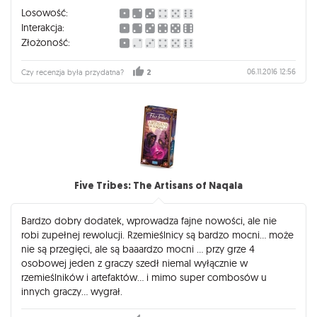
się. Oczywiście zalecam granie w komplecie.
Losowość:
Strzelaliśmy się z ludźmi różnego pokroju... koledzy, babcia,
Interakcja:
wnuczek ciocia. Wszyscy się dobrze bawili, nie ma spiny :)
Złożoność:
06.11.2016 12:56
Czy recenzja była przydatna?
2
Five Tribes: The Artisans of Naqala
Bardzo dobry dodatek, wprowadza fajne nowości, ale nie
robi zupełnej rewolucji. Rzemieślnicy są bardzo mocni... może
nie są przegięci, ale są baaardzo mocni ... przy grze 4
osobowej jeden z graczy szedł niemal wyłącznie w
rzemieślników i artefaktów... i mimo super combosów u
innych graczy... wygrał.