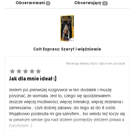
Obserwowani
Obserwujący
0
12
Colt Express: Szeryf i więźniowie
Recenzja klienta, który nabył ten produkt
Jak dla mnie ideał :)
Jestem po pierwszej rozgrywce w ten dodatek i muszę
przyznać, że wymiata. Jest to, czego się spodziewałem.
Jeszcze więcej możliwości, więcej interakcji, więcej strzelania i
zamieszania... czyli dobrej zabawy, do tego aż do 8 osób.
Wyjątkowo podeszła mi gra szeryfem... bo wtedy też toczy się
w pewnym sensie gra nad stołem pomiędzy stróżem prawa a
bandytami :)
Polecam jednak dodatek dla ekipy, która już zagrała w