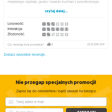
miejskiego szpitala, gruby i twardy kucharz z przydrożnego
baru, włóczęga i wiele wiele innych), już dla samych postaci
czytaj dalej...
warto kupić grę a to dopiero początek. Świetne karty
ekwipunku, i zdarzeń, solidna i ładna plansza do gry, która za
każdym razem jest inna. Najlepsze jest to, że w tą grę możesz
Losowość:
już grać od 2 graczy! Idealna gra na wolne wieczory i to nie
Interakcja:
tylko dla maniaków klimatu zombie :)
Złożoność:
20.12.2016 13:10
Czy recenzja była przydatna?
1
Zobacz wszystkie recenzje...
Nie przegap specjalnych promocji!
Zapisz się do newslettera i bądź zawsze na bieżąco
Twój adres e-mail
Twoje imię