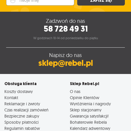
ZAPISZ SIĘ!
Zadzwoń do nas
58 728 49 31
W godzinach 10-14 od poniedziałku do piątku
Napisz do nas
sklep@rebel.pl
Obsługa klienta
Sklep Rebel.pl
Koszty dostawy
O nas
Kontakt
Opinie Klientów
Reklamacje i zwroty
Wyróżnienia i nagrody
Czas realizacji zamówień
Sklep stacjonarny
Bezpieczne zakupy
Gwarancja satysfakcji!
Sposoby płatności
Bohaterowie Rebela
Regulamin rabatów
Kalendarz adwentowy