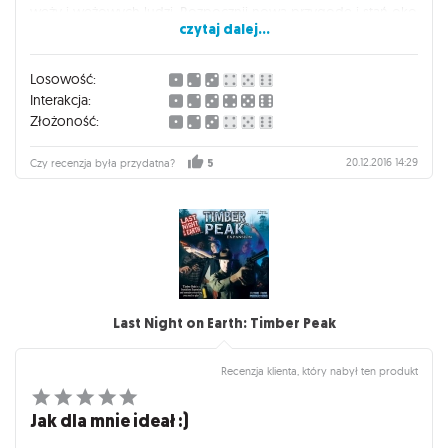
węży i wężowych ludzi. Rozpocznij nową przygodę i stań oko
czytaj dalej...
w oko z nowymi niebezpieczeństwami. Zmierz się z nimi i
uratuj świat od zagłady, tylko ty jesteś w stanie to zrobić!
Bardzo mocno Polecam!
Losowość:
Interakcja:
Złożoność:
20.12.2016 14:29
Czy recenzja była przydatna?
5
Last Night on Earth: Timber Peak
Recenzja klienta, który nabył ten produkt
Jak dla mnie ideał :)