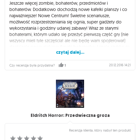
Jeszcze więcej zombie, bohaterów, przedmiotów i
bohaterów. Dodatkowo dochodzą nowe kafelki planszy i co
najważniejsze! Nowe Centrum! Świetne scenariusze,
możliwość rozprzestrzeniania się ognia, super gadżety do
wykorzystania i godziny udanej zabawy! Wraz ze starymi
bohaterami, którym udało się przeżyć pierwszą część gry (nie
wszyscy mieli tyle szczęścia! ale nie będę wam spojlerował)
dostajecie nowe ciekawe figurki bohaterów. Łapcie szybko za
czytaj dalej...
broń i spróbujcie przeżyć tą koszmarna noc! Pamiętajcie, że
współpraca bardzo ułatwia przetrwanie ale uniemożliwia
przeszukiwanie budynków, a zombiaki szybko przejmują
20.12.2016 14:21
Czy recenzja była przydatna?
1
nowe budynki i odcinają drogę ucieczki! Najważniejsze to
walczyć do końca!
Eldritch Horror: Przedwieczna groza
Recenzja klienta, który nabył ten produkt