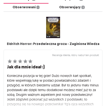
Obserwowani
Obserwujący
1
5
Eldritch Horror: Przedwieczna groza - Zaginiona Wiedza
Recenzja klienta, który nabył ten produkt
Jak dla mnie ideał :)
Konieczna pozycja w tej grze! Dużo nowych kart spotkań,
które wypełniają lukę w postaci powtarzalności zdarzeń i
przygód, w których bierzemy udział. Był to jedyny mały minus
podstawki ale dzięki temu dodatkowi możesz mieć już to za
sobą. Drugim ważnym aspektem jest nowy przedwieczny!
Jeżeli zdążyłeś pokonać już wszystkich z podstawki, to
przygotuj się na nowego przeciwnika! Yg'a ojca wszystkich