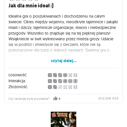
Jak dla mnie ideał :)
Idealna gra o poszukiwaniach i dochodzeniu na całym
świecie. Okres między wojenny, nieodkryte tajemnice i zakątki
miast i dziczy, tajemnicze organizacje, stwory i niebezpieczne
przygody. Wszystko to znajduje się na tej pięknej planszy!
Wsiąkniecie w świt wykreowany przez mistrza grozy. Udacie
się w podróż i zmierzycie się z rzeczami, które nie są
przeznaczone dla ludzi o słabych nerwach. Świetna gra o
poszukiwaniach i dochodzeniu prawdy. Każdy z was będzie
czytaj dalej...
musiał odkryć, który ze starożytnych przedwiecznych próbuje
przejąć władzę nad światem i powstrzymać go! Nie jest to
łatwe zadnie ale przy odrobinie szczęścia może wam się uda!
Losowość:
Eldrich Horror, to świetna gra kooperacyjna która wciąga na
Interakcja:
długie godziny. Wspólnie ze znajomymi spróbujesz pokonać
Złożoność:
kawałek papieru, który jest wymagającym przeciwnikiem i nie
raz napsuje ci nerwów p Przed każdym rzutem kością
20.12.2016 13:53
Czy recenzja była przydatna?
6
polecam wykonanie specjalnego rytuału, gdyż od rzutów
tych w tej grze wiele zależy!
Polecam wszystkim przepadającym za współpracą i
tajemnicami!