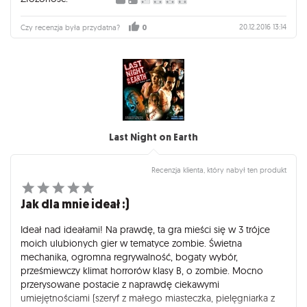
20.12.2016 13:14
Czy recenzja była przydatna?
0
Last Night on Earth
Recenzja klienta, który nabył ten produkt
Jak dla mnie ideał :)
Ideał nad ideałami! Na prawdę, ta gra mieści się w 3 trójce
moich ulubionych gier w tematyce zombie. Świetna
mechanika, ogromna regrywalność, bogaty wybór,
prześmiewczy klimat horrorów klasy B, o zombie. Mocno
przerysowane postacie z naprawdę ciekawymi
umiejętnościami (szeryf z małego miasteczka, pielęgniarka z