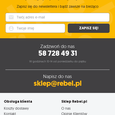
Zapisz się do newslettera i bądź zawsze na bieżąco
Twój adres e-mail
Twoje imię
ZAPISZ SIĘ!
Zadzwoń do nas
58 728 49 31
W godzinach 10-14 od poniedziałku do piątku
Napisz do nas
sklep@rebel.pl
Obsługa klienta
Sklep Rebel.pl
Koszty dostawy
O nas
Kontakt
Opinie Klientów