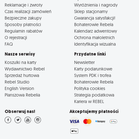
Reklamacje i zwroty
Wyróżnienia i nagrody
Czas realizacji zamówień
Sklep stacjonarny
Bezpieczne zakupy
Gwarancja satysfakcji!
Sposoby płatności
Bohaterowie Rebela
Regulamin rabatów
Kalendarz adwentowy
O rejestracji
Ochrona małoletnich
FAQ
Identyfikacja wizualna
Nasze serwisy
Przydatne linki
Koszulki na karty
Newsletter
Wydawnictwo Rebel
Karty podarunkowe
Sprzedaż hurtowa
System PDK i trofea
Rebel Studio
Bohaterowie Rebela
English Version
Polityka cookies
Planszowa Rebelia
Strategia podatkowa
Kariera w REBEL
Obserwuj nas!
Akceptujemy płatności