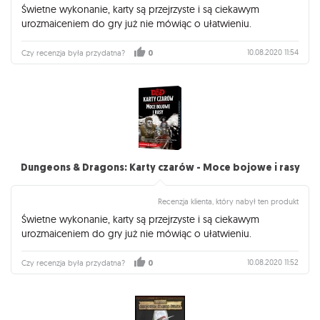
Świetne wykonanie, karty są przejrzyste i są ciekawym
urozmaiceniem do gry już nie mówiąc o ułatwieniu.
10.08.2020 11:54
Czy recenzja była przydatna?
0
Dungeons & Dragons: Karty czarów - Moce bojowe i rasy
Recenzja klienta, który nabył ten produkt
Świetne wykonanie, karty są przejrzyste i są ciekawym
urozmaiceniem do gry już nie mówiąc o ułatwieniu.
10.08.2020 11:52
Czy recenzja była przydatna?
0