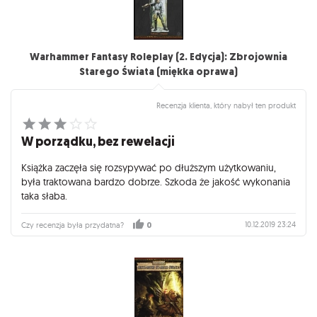
Warhammer Fantasy Roleplay (2. Edycja): Zbrojownia
Starego Świata (miękka oprawa)
Recenzja klienta, który nabył ten produkt
W porządku, bez rewelacji
Książka zaczęła się rozsypywać po dłuższym użytkowaniu,
była traktowana bardzo dobrze. Szkoda że jakość wykonania
taka słaba.
10.12.2019 23:24
Czy recenzja była przydatna?
0