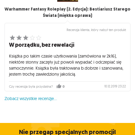
Warhammer Fantasy Roleplay (2. Edycja): Bestiariusz Starego
Świata (miękka oprawa)
Recenzja klienta, który nabył ten produkt
W porządku, bez rewelacji
Książka po takim czasie użytkowania (zamówiona w 2k16),
niektóre stonny zaczęły już powoli wypadać i odczepiać się
samoczynnie. Ksiązka była traktowana b.dobrze i szanowana,
jestem trochę zawiedziony jakością.
10.12.2019 23:22
Czy recenzja była przydatna?
0
Zobacz wszystkie recenzje...
Nie przegap specjalnych promocji!