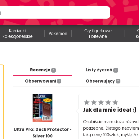
Karcianki
Gry figurkowe
K
Pokémon
kolekcjonerskie
i bitewne
k
Recenzje
Listy życzeń
6
0
Obserwowani
Obserwujący
1
2
Jak dla mnie ideał :)
Osobiście mam dużo różnych k
potrzebne. Dlatego nabyłem t
Ultra Pro: Deck Protector -
taką cenę 100sztuk, myślę że 
Silver 100