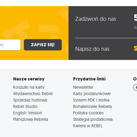
Zadzwoń do nas
W
ZAPISZ SIĘ!
Napisz do nas
Nasze serwisy
Przydatne linki
O
Koszulki na karty
Newsletter
Wydawnictwo Rebel
Karty podarunkowe
Sprzedaż hurtowa
System PDK i trofea
Rebel Studio
Bohaterowie Rebela
English Version
Polityka cookies
Planszowa Rebelia
Strategia podatkowa
Kariera w REBEL