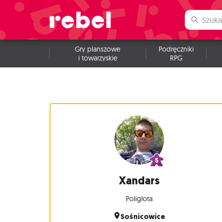
Gry planszowe
Podręczniki
i towarzyskie
RPG
Xandars
Poliglota
Sośnicowice