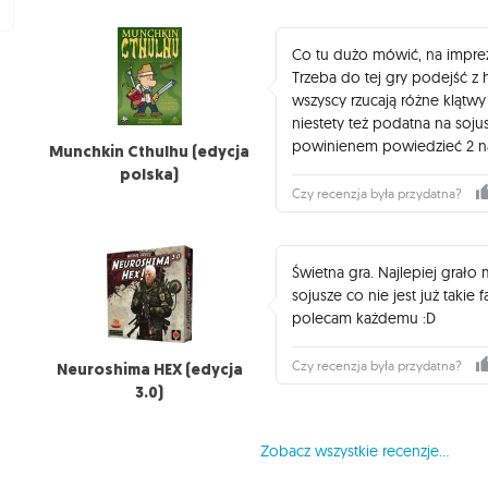
Co tu dużo mówić, na impre
Trzeba do tej gry podejść z
wszyscy rzucają różne klątwy 
niestety też podatna na soju
powinienem powiedzieć 2 na
Munchkin Cthulhu (edycja
polska)
Czy recenzja była przydatna?
Świetna gra. Najlepiej grało
sojusze co nie jest już taki
polecam każdemu :D
Czy recenzja była przydatna?
Neuroshima HEX (edycja
3.0)
Zobacz wszystkie recenzje...