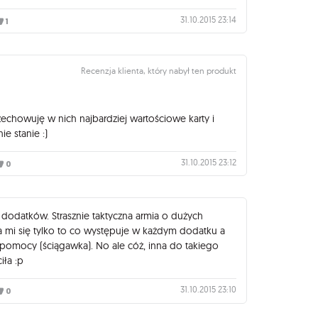
31.10.2015 23:14
1
Recenzja klienta, który nabył ten produkt
zechowuję w nich najbardziej wartościowe karty i
e stanie :)
31.10.2015 23:12
0
h dodatków. Strasznie taktyczna armia o dużych
 mi się tylko to co występuje w każdym dodatku a
pomocy (ściągawka). No ale cóż, inna do takiego
iła :p
31.10.2015 23:10
0