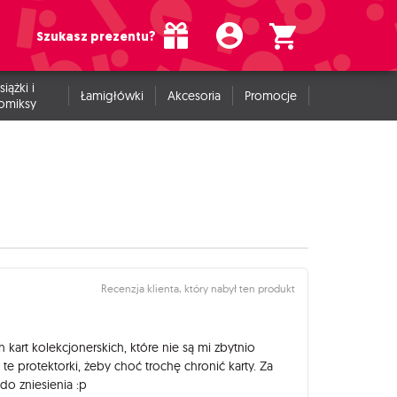
Szukasz prezentu?
siążki i
Łamigłówki
Akcesoria
Promocje
omiksy
Recenzja klienta, który nabył ten produkt
art kolekcjonerskich, które nie są mi zbytnio
e protektorki, żeby choć trochę chronić karty. Za
do zniesienia :p