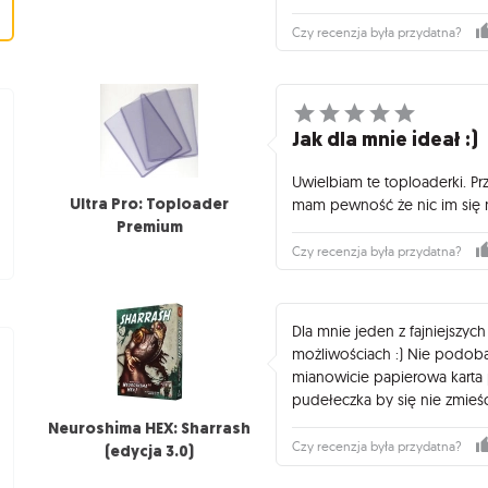
Czy recenzja była przydatna?
Jak dla mnie ideał :)
Uwielbiam te toploaderki. Pr
Ultra Pro: Toploader
mam pewność że nic im się ni
Premium
Czy recenzja była przydatna?
Dla mnie jeden z fajniejszyc
możliwościach :) Nie podoba
mianowicie papierowa karta 
pudełeczka by się nie zmieśc
Neuroshima HEX: Sharrash
Czy recenzja była przydatna?
(edycja 3.0)