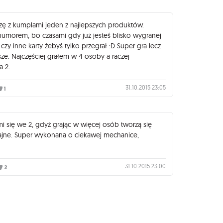
zę z kumplami jeden z najlepszych produktów.
 humorem, bo czasami gdy już jesteś blisko wygranej
czy inne karty żebyś tylko przegrał :D Super gra lecz
sze. Najczęściej grałem w 4 osoby a raczej
 2.
31.10.2015 23:05
1
 mi się we 2, gdyż grając w więcej osób tworzą się
e fajne. Super wykonana o ciekawej mechanice,
31.10.2015 23:00
2