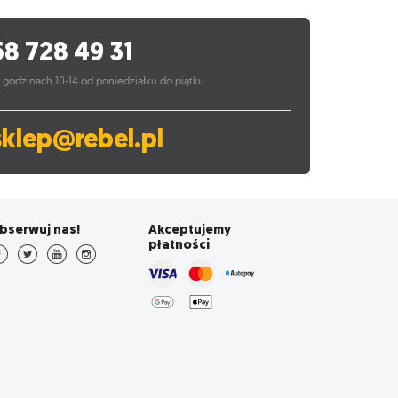
58 728 49 31
 godzinach 10-14 od poniedziałku do piątku
sklep@rebel.pl
bserwuj nas!
Akceptujemy
płatności