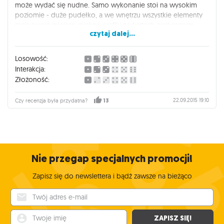
może wydać się nudne. Samo wykonanie stoi na wysokim
poziomie - duże pudełko, a we wnętrzu wszystkie elementy
mają swoje miejsce, piękne grafiki na kartach oraz samym
czytaj dalej...
opakowaniu, grube płytki, solidne, ciężkie żetony z
kamieniami. Polecam ten tytuł na długie jesienne wieczory.
Losowość:
Interakcja:
Złożoność:
22.09.2015 19:10
Czy recenzja była przydatna?
13
Nie przegap specjalnych promocji!
Zapisz się do newslettera i bądź zawsze na bieżąco
Twój adres e-mail
Twoje imię
ZAPISZ SIĘ!