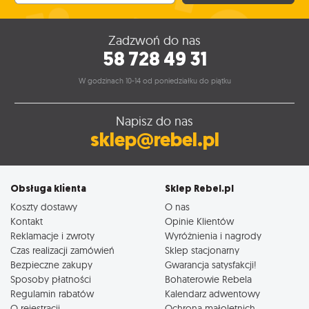
Zadzwoń do nas
58 728 49 31
W godzinach 10-14 od poniedziałku do piątku
Napisz do nas
sklep@rebel.pl
Obsługa klienta
Sklep Rebel.pl
Koszty dostawy
O nas
Kontakt
Opinie Klientów
Reklamacje i zwroty
Wyróżnienia i nagrody
Czas realizacji zamówień
Sklep stacjonarny
Bezpieczne zakupy
Gwarancja satysfakcji!
Sposoby płatności
Bohaterowie Rebela
Regulamin rabatów
Kalendarz adwentowy
O rejestracji
Ochrona małoletnich