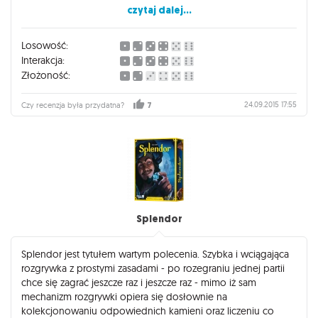
czytaj dalej...
uważać na pozostały graczy aby nie zajęli nam kluczowych
połączeń bo wtedy trzeba się nieźle na kombinować aby
ostatecznie zrealizować bilety. Samo wykonanie również nie
Losowość:
budzi żadnych zastrzeżeń - gruba plansza z dobrym
Interakcja:
rozmieszczeniem (choć często po dobraniu biletów pada
Złożoność:
pytanie "ale gdzie to jest?"), solidne plastikowe wagoniki,
świetnie wykonane karty oraz bilety, a także drewniane
24.09.2015 17:55
Czy recenzja była przydatna?
7
znaczniki punktacji - ogólnie sporo kart i elementów
naprawdę porządnie wykonanych - polecam.
Splendor
Splendor jest tytułem wartym polecenia. Szybka i wciągająca
rozgrywka z prostymi zasadami - po rozegraniu jednej partii
chce się zagrać jeszcze raz i jeszcze raz - mimo iż sam
mechanizm rozgrywki opiera się dosłownie na
kolekcjonowaniu odpowiednich kamieni oraz liczeniu co