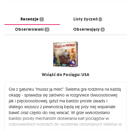
Recenzje
Listy życzeń
2
1
Obserwowani
Obserwujący
15
8
Wsiąść do Pociągu: USA
Gra z gatunku "musisz ją mieć". Świetna gra rodzinna na każdą
okazję - sprawdza się zarówno w rozgrywce dwuosobowej
jak i pięcioosobowej, gdyż ma bardzo proste zasady i
dlatego wszyscy z pewnością będą się przy niej wspaniale
bawić oraz często do niej wracać. W grze wykorzystano
bardzo prosty mechanizm dobierania kart pociągów w
odpowiednich kolorach do wcześniej otrzymanych biletów w
celu połączenia ze sobą dwóch miast. Czasami trzeba tylko