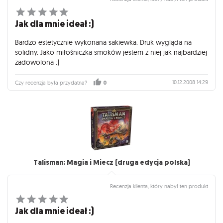
Jak dla mnie ideał :)
Bardzo estetycznie wykonana sakiewka. Druk wygląda na
solidny. Jako miłośniczka smoków jestem z niej jak najbardziej
zadowolona :)
10.12.2008 14:29
Czy recenzja była przydatna?
0
Talisman: Magia i Miecz (druga edycja polska)
Recenzja klienta, który nabył ten produkt
Jak dla mnie ideał :)