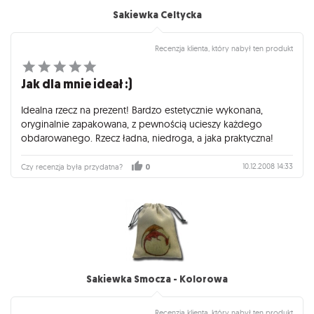
Sakiewka Celtycka
Recenzja klienta, który nabył ten produkt
Jak dla mnie ideał :)
Idealna rzecz na prezent! Bardzo estetycznie wykonana,
oryginalnie zapakowana, z pewnością ucieszy każdego
obdarowanego. Rzecz ładna, niedroga, a jaka praktyczna!
10.12.2008 14:33
Czy recenzja była przydatna?
0
Sakiewka Smocza - Kolorowa
Recenzja klienta, który nabył ten produkt