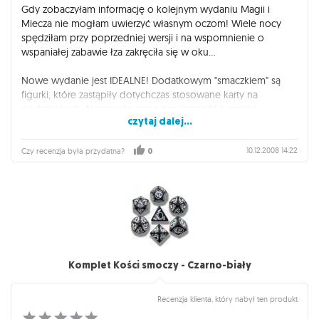
Gdy zobaczyłam informację o kolejnym wydaniu Magii i
Miecza nie mogłam uwierzyć własnym oczom! Wiele nocy
spędziłam przy poprzedniej wersji i na wspomnienie o
wspaniałej zabawie łza zakręciła się w oku...
Nowe wydanie jest IDEALNE! Dodatkowym "smaczkiem" są
figurki, które zastąpiły dotychczas stosowane karty na
podstawkach. Naprawdę sama przyjemność z grania!
czytaj dalej...
Teraz tylko z niecierpliwością wypatruję kolejnych rozszerzeń...
10.12.2008 14:22
Czy recenzja była przydatna?
0
Komplet Kości smoczy - Czarno-biały
Recenzja klienta, który nabył ten produkt