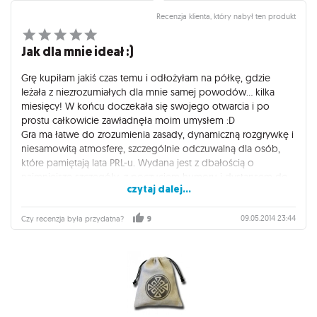
Recenzja klienta, który nabył ten produkt
Jak dla mnie ideał :)
Grę kupiłam jakiś czas temu i odłożyłam na półkę, gdzie
leżała z niezrozumiałych dla mnie samej powodów... kilka
miesięcy! W końcu doczekała się swojego otwarcia i po
prostu całkowicie zawładnęła moim umysłem :D
Gra ma łatwe do zrozumienia zasady, dynamiczną rozgrywkę i
niesamowitą atmosferę, szczególnie odczuwalną dla osób,
które pamiętają lata PRL-u. Wydana jest z dbałością o
najmniejsze szczegóły, z poczuciem humoru i dystansem do
czytaj dalej...
tamtych lat.
Niesamowitym pomysłem, w mojej ocenie, są instrukcje do
gry wydane w kilku językach oraz nalepki na karty do gry. Jeśli
09.05.2014 23:44
Czy recenzja była przydatna?
9
w gronie naszych przyjaciół mamy osobę, która włada innym
językiem, możemy na kartach do gry dla tej osoby umieścić
nalepki językowe i ułatwić jej grę. Genialne w swojej
prostocie!
Gra wędruje ze mną na każdą imprezę i dumnie zaraziłam nią
już kilka osób!