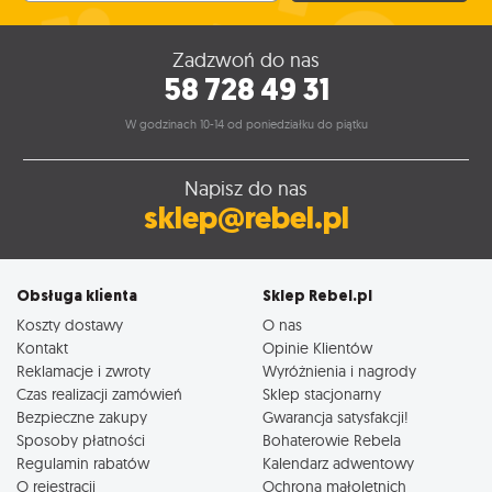
Zadzwoń do nas
58 728 49 31
W godzinach 10-14 od poniedziałku do piątku
Napisz do nas
sklep@rebel.pl
Obsługa klienta
Sklep Rebel.pl
Koszty dostawy
O nas
Kontakt
Opinie Klientów
Reklamacje i zwroty
Wyróżnienia i nagrody
Czas realizacji zamówień
Sklep stacjonarny
Bezpieczne zakupy
Gwarancja satysfakcji!
Sposoby płatności
Bohaterowie Rebela
Regulamin rabatów
Kalendarz adwentowy
O rejestracji
Ochrona małoletnich