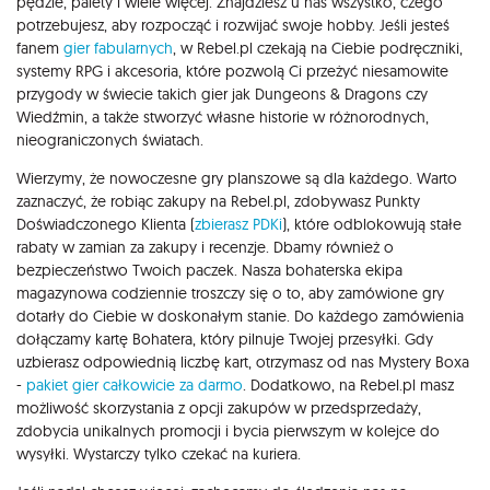
pędzle, palety i wiele więcej. Znajdziesz u nas wszystko, czego
potrzebujesz, aby rozpocząć i rozwijać swoje hobby. Jeśli jesteś
fanem
gier fabularnych
, w Rebel.pl czekają na Ciebie podręczniki,
systemy RPG i akcesoria, które pozwolą Ci przeżyć niesamowite
przygody w świecie takich gier jak Dungeons & Dragons czy
Wiedźmin, a także stworzyć własne historie w różnorodnych,
nieograniczonych światach.
Wierzymy, że nowoczesne gry planszowe są dla każdego. Warto
zaznaczyć, że robiąc zakupy na Rebel.pl, zdobywasz Punkty
Doświadczonego Klienta (
zbierasz PDKi
), które odblokowują stałe
rabaty w zamian za zakupy i recenzje. Dbamy również o
bezpieczeństwo Twoich paczek. Nasza bohaterska ekipa
magazynowa codziennie troszczy się o to, aby zamówione gry
dotarły do Ciebie w doskonałym stanie. Do każdego zamówienia
dołączamy kartę Bohatera, który pilnuje Twojej przesyłki. Gdy
uzbierasz odpowiednią liczbę kart, otrzymasz od nas Mystery Boxa
-
pakiet gier całkowicie za darmo
. Dodatkowo, na Rebel.pl masz
możliwość skorzystania z opcji zakupów w przedsprzedaży,
zdobycia unikalnych promocji i bycia pierwszym w kolejce do
wysyłki. Wystarczy tylko czekać na kuriera.