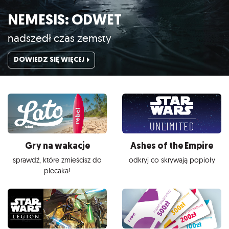
NEMESIS: ODWET
nadszedł czas zemsty
DOWIEDZ SIĘ WIĘCEJ
Gry na wakacje
Ashes of the Empire
sprawdź, które zmieścisz do
odkryj co skrywają popioły
plecaka!