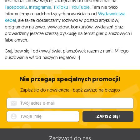
Jeśli nadal chcesz więcej, zachęcamy do śledzenia nas na
Facebooku
,
Instagramie
,
TikToku
i
YouTubie
. Tam nie tylko
informujemy o nadchodzących nowościach od
Wydawnictwa
Rebel
, ale także dostarczamy rozrywki w postaci artykułów,
programów na żywo, wywiadów, konkursów, wydarzeń oraz
prowadzimy jeszcze szerszą dyskusję na temat gier planszowych i
fabularnych.
Graj, baw się i odkrywaj świat planszówek razem z nami. Miłego
buszowania wśród naszych regałów! :)
Nie przegap specjalnych promocji!
Zapisz się do newslettera i bądź zawsze na bieżąco
Twój adres e-mail
Twoje imię
ZAPISZ SIĘ!
Zadzwoń do nas