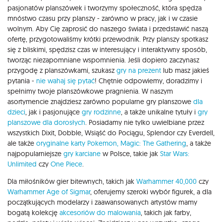
pasjonatów planszówek i tworzymy społeczność, która spędza
mnóstwo czasu przy planszy - zarówno w pracy, jak i w czasie
wolnym. Aby Cię zaprosić do naszego świata i przedstawić naszą
ofertę, przygotowaliśmy krótki przewodnik. Przy planszy spotkasz
się z bliskimi, spędzisz czas w interesujący i interaktywny sposób,
tworząc niezapomniane wspomnienia. Jeśli dopiero zaczynasz
przygodę z planszówkami, szukasz
gry na prezent
lub masz jakieś
pytania -
nie wahaj się pytać
! Chętnie odpowiemy, doradzimy i
spełnimy twoje planszówkowe pragnienia. W naszym
asortymencie znajdziesz zarówno popularne gry planszowe
dla
dzieci
, jak i pasjonujące
gry rodzinne
, a także unikalne tytuły i
gry
planszowe dla dorosłych
. Posiadamy nie tylko uwielbiane przez
wszystkich Dixit, Dobble, Wsiąść do Pociągu, Splendor czy Everdell,
ale także
oryginalne karty Pokemon,
Magic: The Gathering
, a także
najpopularniejsze
gry karciane
w Polsce, takie jak
Star Wars:
Unlimited
czy
One Piece
.
Dla miłośników gier bitewnych, takich jak
Warhammer 40,000
czy
Warhammer Age of Sigmar
, oferujemy szeroki wybór figurek, a dla
początkujących modelarzy i zaawansowanych artystów mamy
bogatą kolekcję
akcesoriów do malowania
, takich jak farby,