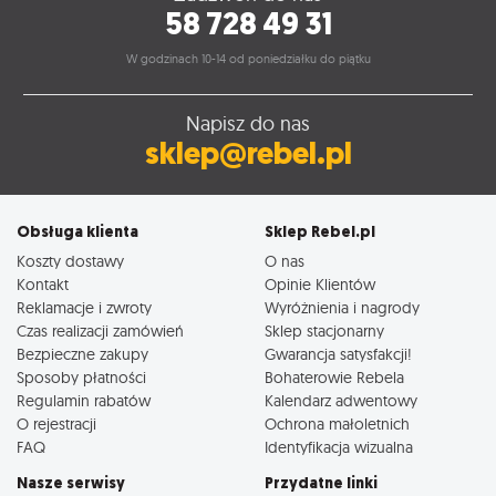
58 728 49 31
W godzinach 10-14 od poniedziałku do piątku
Napisz do nas
sklep@rebel.pl
Obsługa klienta
Sklep Rebel.pl
Koszty dostawy
O nas
Kontakt
Opinie Klientów
Reklamacje i zwroty
Wyróżnienia i nagrody
Czas realizacji zamówień
Sklep stacjonarny
Bezpieczne zakupy
Gwarancja satysfakcji!
Sposoby płatności
Bohaterowie Rebela
Regulamin rabatów
Kalendarz adwentowy
O rejestracji
Ochrona małoletnich
FAQ
Identyfikacja wizualna
Nasze serwisy
Przydatne linki