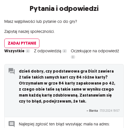
Pytania i odpowiedzi
Masz wątpliwości lub pytanie co do gry?
Zapytaj naszej społeczności.
ZADAJ PYTANIE
Wszystkie
Z odpowiedzią
Oczekujące na odpowiedź
4
4
0
dzień dobry, czy podstawowa gra Dixit zawiera
2 talie takich samych kart czy 84 różne karty?
Otrzymałam w grze 84 karty zapakowane po 42,
z czego obie talie są takie same w wyniku czego
mam każdą kartę zdublowaną. Zastanawiam się
czy to błąd, podejrzewam, że tak.
~ Blanka
17.01.2024 19:57
Najlepiej zgłosić ten błąd wysyłając maila na adres: