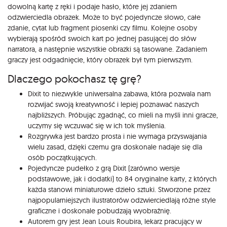
dowolną kartę z ręki i podaje hasło, które jej zdaniem
odzwierciedla obrazek. Może to być pojedyncze słowo, całe
zdanie, cytat lub fragment piosenki czy filmu. Kolejne osoby
wybierają spośród swoich kart po jednej pasującej do słów
narratora, a następnie wszystkie obrazki są tasowane. Zadaniem
graczy jest odgadnięcie, który obrazek był tym pierwszym.
Dlaczego pokochasz tę grę?
Dixit to niezwykle uniwersalna zabawa, która pozwala nam
rozwijać swoją kreatywność i lepiej poznawać naszych
najbliższych. Próbując zgadnąć, co mieli na myśli inni gracze,
uczymy się wczuwać się w ich tok myślenia.
Rozgrywka jest bardzo prosta i nie wymaga przyswajania
wielu zasad, dzięki czemu gra doskonale nadaje się dla
osób początkujących.
Pojedyncze pudełko z grą Dixit (zarówno wersje
podstawowe, jak i dodatki) to 84 oryginalne karty, z których
każda stanowi miniaturowe dzieło sztuki. Stworzone przez
najpopularniejszych ilustratorów odzwierciedlają różne style
graficzne i doskonale pobudzają wyobraźnię.
Autorem gry jest Jean Louis Roubira, lekarz pracujący w