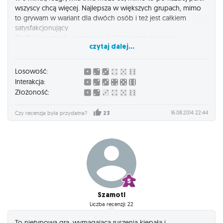
wszyscy chcą więcej. Najlepsza w większych grupach, mimo
to grywam w wariant dla dwóch osób i też jest całkiem
satysfakcjonujący.
Grafiki na kartach... przepiękne! Każda karta ma tonę
czytaj dalej...
mniejszych i większych detali, które mogą wywołać
skojarzenia, dlatego nawet gdy już znamy karty, nie wiadomo
czego się spodziewać.
Losowość:
Jeśli już ogramy podstawowy zestaw, tak że zaczynamy się
Interakcja:
nudzić, warto sięgnąć po dodatki, które zwiększają ilość kart 4
Złożoność:
krotnie.
16.08.2014 22:44
Czy recenzja była przydatna?
23
Szamotl
Liczba recenzji: 22
To nietypowa gra, wymagająca ruszenia kiepałą i