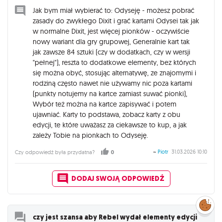
Jak bym miał wybierać to: Odyseję - możesz pobrać
zasady do zwykłego Dixit i grać kartami Odysei tak jak
w normalne Dixit, jest więcej pionków - oczywiście
nowy wariant dla gry grupowej, Generalnie kart tak
jak zawsze 84 sztuki (czy w dodatkach, czy w wersji
"pełnej"), reszta to dodatkowe elementy, bez których
się można obyć, stosując alternatywę, ze znajomymi i
rodziną często nawet nie używamy nic poza kartami
(punkty notujemy na kartce zamiast suwać pionki),
Wybór też można na kartce zapisywać i potem
ujawniać. Karty to podstawa, zobacz karty z obu
edycji, te które uważasz za ciekawsze to kup, a jak
zależy Tobie na pionkach to Odyseję.
~
Piotr
31.03.2026 10:10
Czy odpowiedź była przydatna?
0
DODAJ SWOJĄ ODPOWIEDŹ
Zarządzaj
preferencjami
cookies
czy jest szansa aby Rebel wydał elementy edycji