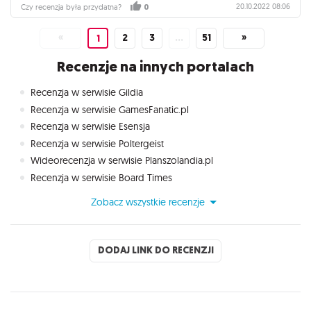
20.10.2022 08:06
Czy recenzja była przydatna?
0
«
2
3
…
51
»
1
Recenzje na innych portalach
Recenzja w serwisie Gildia
Recenzja w serwisie GamesFanatic.pl
Recenzja w serwisie Esensja
Recenzja w serwisie Poltergeist
Wideorecenzja w serwisie Planszolandia.pl
Recenzja w serwisie Board Times
Zobacz wszystkie recenzje
DODAJ LINK DO RECENZJI