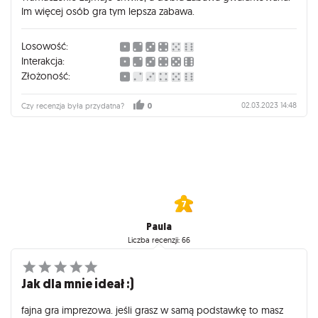
Im więcej osób gra tym lepsza zabawa.
Losowość:
Interakcja:
Złożoność:
02.03.2023 14:48
Czy recenzja była przydatna?
0
Paula
Liczba recenzji: 66
Jak dla mnie ideał :)
fajna gra imprezowa. jeśli grasz w samą podstawkę to masz