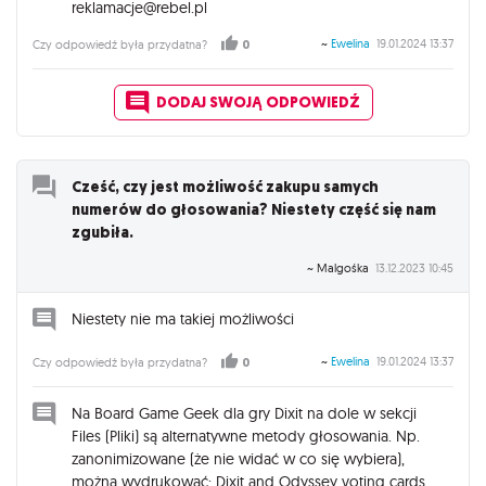
reklamacje@rebel.pl
~
Ewelina
19.01.2024 13:37
Czy odpowiedź była przydatna?
0
DODAJ SWOJĄ ODPOWIEDŹ
Cześć, czy jest możliwość zakupu samych
numerów do głosowania? Niestety część się nam
zgubiła.
~ Malgośka
13.12.2023 10:45
Niestety nie ma takiej możliwości
~
Ewelina
19.01.2024 13:37
Czy odpowiedź była przydatna?
0
Na Board Game Geek dla gry Dixit na dole w sekcji
Files (Pliki) są alternatywne metody głosowania. Np.
zanonimizowane (że nie widać w co się wybiera),
można wydrukować: Dixit and Odyssey voting cards