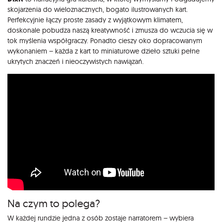
skojarzenia do wieloznacznych, bogato ilustrowanych kart.
Perfekcyjnie łączy proste zasady z wyjątkowym klimatem,
doskonale pobudza naszą kreatywność i zmusza do wczucia się w
tok myślenia współgraczy. Ponadto cieszy oko dopracowanym
wykonaniem – każda z kart to miniaturowe dzieło sztuki pełne
ukrytych znaczeń i nieoczywistych nawiązań.
Na czym to polega?
W każdej rundzie jedna z osób zostaje narratorem – wybiera