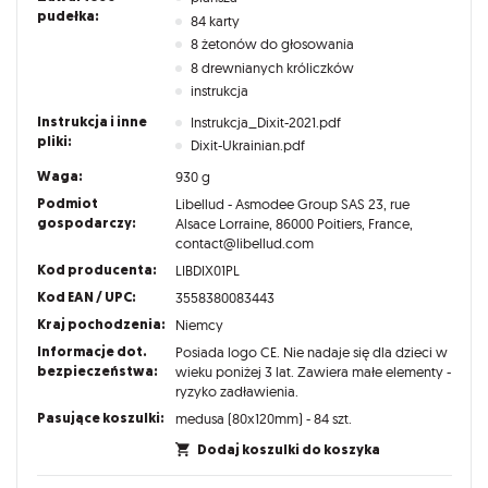
pudełka:
84 karty
8 żetonów do głosowania
8 drewnianych króliczków
instrukcja
Instrukcja i inne
Instrukcja_Dixit-2021.pdf
pliki:
Dixit-Ukrainian.pdf
Waga:
930 g
Podmiot
Libellud - Asmodee Group SAS 23, rue
gospodarczy:
Alsace Lorraine, 86000 Poitiers, France,
contact@libellud.com
Kod producenta:
LIBDIX01PL
Kod EAN / UPC:
3558380083443
Kraj pochodzenia:
Niemcy
Informacje dot.
Posiada logo CE. Nie nadaje się dla dzieci w
bezpieczeństwa:
wieku poniżej 3 lat. Zawiera małe elementy -
ryzyko zadławienia.
Pasujące koszulki:
medusa (80x120mm) - 84 szt.
Dodaj koszulki do koszyka