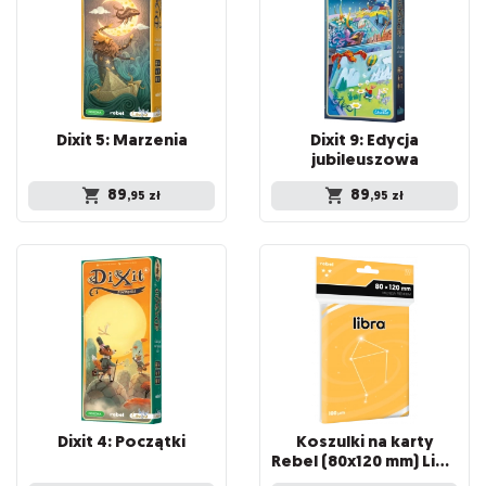
Dixit
5:
Marzenia
Dixit 9: Edycja
jubileuszowa
89
89
,95
zł
,95
zł
Dixit
4:
Początki
Koszulki na karty
Rebel (80x120 mm) Libra Premium, 100 sztuk