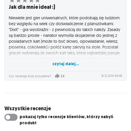
Jak dla mnie ideał :)
Niewiele jest gier uniwersalnych, które podobają się ludziom
bez względu na wiek czy doświadczenie z planszówkami.
"Dixit" - gra wyobraźni - z pewnością do takich należy. Zasady
są bardzo proste - narrator wymyśla skojarzenie do jednej z
posiadanych kart (może to być słowo, opowiadanie, wiersz,
piosenka, cokolwiek) i połóż kartę zakrytą na stole. Pozostali
gracze wybierają ze swoich kart taką, która najbardziej pasuje
do usłyszanego skojarzenia. Następnie wszystkie propozycje
czytaj dalej...
są tasowane i odkrywane - gracze muszą zgadnąć, która karta
należy do narratora. Jeśli zgadną - dostają punkty. Sztuczka
polega na tym, że aby narrator zdobył punkty to gracze
16.12.2014 09:46
Czy recenzja była przydatna?
22
muszą odgadnąć jego kartę, ale nie mogą tego zrobić
wszyscy - czyli skojarzenie musi być niebanalne. Przepięknie
ilustrowane, wieloznaczne karty na pewno będą inspiracją dla
wyobraźni. "Dixit" warto mieć w swojej kolekcji, na pewno
będzie często gościł na planszówkowym stole.
Wszystkie recenzje
pokazuj tylko recenzje klientów, którzy nabyli
produkt