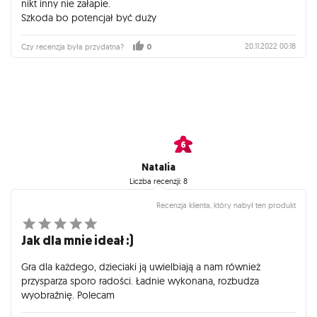
nikt inny nie załapie.
Szkoda bo potencjał być duży
20.11.2022 00:18
Czy recenzja była przydatna?
0
Natalia
Liczba recenzji: 8
Recenzja klienta, który nabył ten produkt
Jak dla mnie ideał :)
Gra dla każdego, dzieciaki ją uwielbiają a nam również
przysparza sporo radości. Ładnie wykonana, rozbudza
wyobraźnię. Polecam