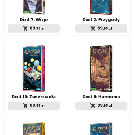
Dixit
7:
Wizje
Dixit
2:
Przygody
89
89
,95
zł
,95
zł
Dixit
10:
Zwierciadła
Dixit
8:
Harmonia
89
89
,95
zł
,95
zł