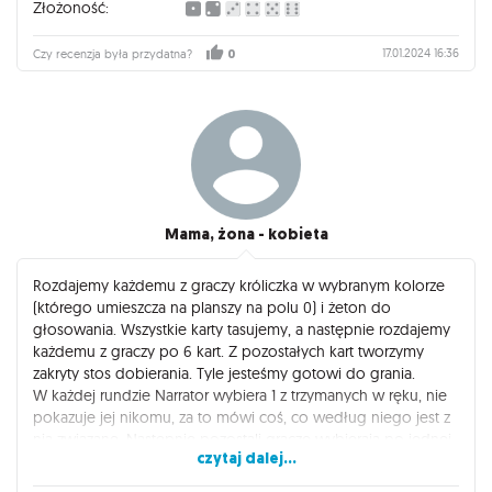
Złożoność:
17.01.2024 16:36
Czy recenzja była przydatna?
0
Mama, żona - kobieta
Rozdajemy każdemu z graczy króliczka w wybranym kolorze
(którego umieszcza na planszy na polu 0) i żeton do
głosowania. Wszystkie karty tasujemy, a następnie rozdajemy
każdemu z graczy po 6 kart. Z pozostałych kart tworzymy
zakryty stos dobierania. Tyle jesteśmy gotowi do grania.
W każdej rundzie Narrator wybiera 1 z trzymanych w ręku, nie
pokazuje jej nikomu, za to mówi coś, co według niego jest z
nią związane. Następnie pozostali gracze wybierają po jednej
czytaj dalej...
ze swoich kart (taką, która kojarzy im się z tym, co powiedział)
i pokazują je tak narratorowi, aby tylko on ją zobaczył.