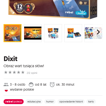
Dixit
Obraz wart tysiąca słów!
☆
☆
☆
☆
☆
212 opinii
3 - 8 osób
od 8 lat
ok. 30 minut
wydanie polskie
rebel
poleca
edukacyjna
humor
opowiadanie historii
karty