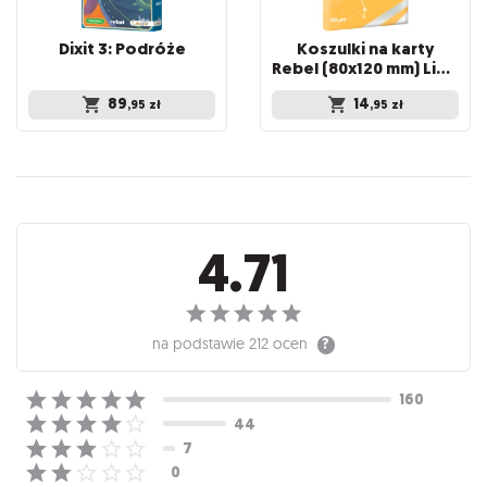
Dixit
3:
Podróże
Koszulki na karty
Rebel (80x120 mm) Libra Light, 100 sztuk
89
14
,95
zł
,95
zł
Recenzje
4.71
na podstawie
212 ocen