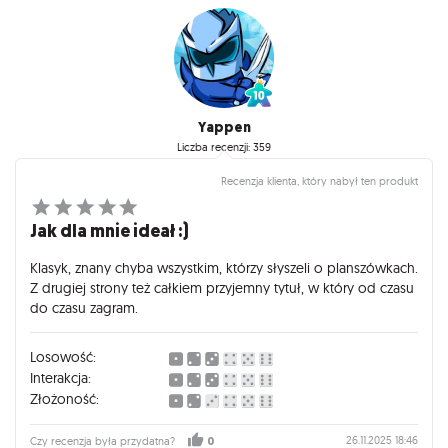
Yappen
Liczba recenzji: 359
Recenzja klienta, który nabył ten produkt
Jak dla mnie ideał :)
Klasyk, znany chyba wszystkim, którzy słyszeli o planszówkach.
Z drugiej strony też całkiem przyjemny tytuł, w który od czasu
do czasu zagram.
Losowość:
Interakcja:
Złożoność:
26.11.2025 18:46
Czy recenzja była przydatna?
0