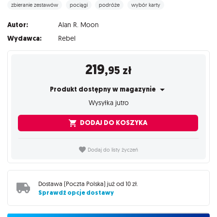
zbieranie zestawów
pociągi
podróże
wybór karty
Autor:
Alan R. Moon
Wydawca:
Rebel
219
,95
zł
Produkt dostępny w magazynie
Wysyłka jutro
DODAJ DO KOSZYKA
Dodaj do listy życzeń
Dostawa (
Poczta Polska
) już od
10 zł
.
Sprawdź opcje dostawy