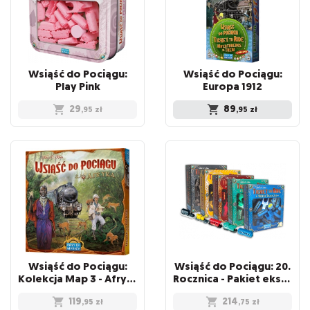
Wsiąść do Pociągu:
Wsiąść do Pociągu:
Play Pink
Europa 1912
29
89
,95
zł
,95
zł
Wsiąść do Pociągu:
Wsiąść do Pociągu: 20.
Kolekcja Map 3 - Afryka
Rocznica - Pakiet ekskluzywnych pociągów w 5 kolorach
119
214
,95
zł
,75
zł