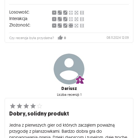
rywalizacji i świetnej zabawy!
Losowość:
Interakcja:
Złożoność:
08.11.2024 12:09
Czy recenzja była przydatna?
0
Dariusz
Liczba recenzji: 1
Dobry, solidny produkt
Jedna z pierwszych gier od których zacząłem poważną
przygodę z planszowkami. Bardzo dobra gra do
propagowania grania. Dzięki dworcom i tunelom, daje trochę