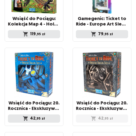
Wsiąść do Pociągu:
Gamegenic: Ticket to
Kolekcja Map 4 - Holandia
Ride - Europe Art Sleeves (58 x 90 mm)
119
79
,95
zł
,95
zł
Wsiąść do Pociągu: 20.
Wsiąść do Pociągu: 20.
Rocznica - Ekskluzywny zestaw pociągów - Niebieski
Rocznica - Ekskluzywny zestaw pociągów - Czarny
42
42
,95
zł
,95
zł