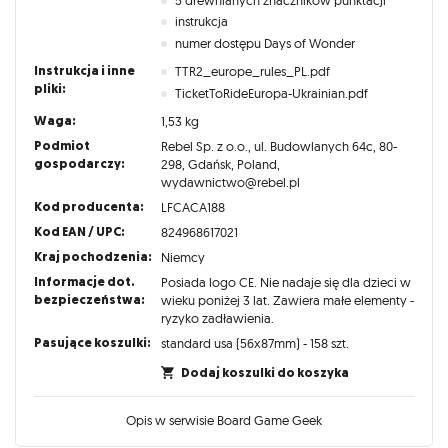
instrukcja
numer dostępu Days of Wonder
Instrukcja i inne
TTR2_europe_rules_PL.pdf
pliki:
TicketToRideEuropa-Ukrainian.pdf
Waga:
1,53 kg
Podmiot
Rebel Sp. z o.o., ul. Budowlanych 64c, 80-
gospodarczy:
298, Gdańsk, Poland,
wydawnictwo@rebel.pl
Kod producenta:
LFCACA188
Kod EAN / UPC:
824968617021
Kraj pochodzenia:
Niemcy
Informacje dot.
Posiada logo CE. Nie nadaje się dla dzieci w
bezpieczeństwa:
wieku poniżej 3 lat. Zawiera małe elementy -
ryzyko zadławienia.
Pasujące koszulki:
standard usa (56x87mm) - 158 szt.
Dodaj koszulki do koszyka
Opis w serwisie Board Game Geek