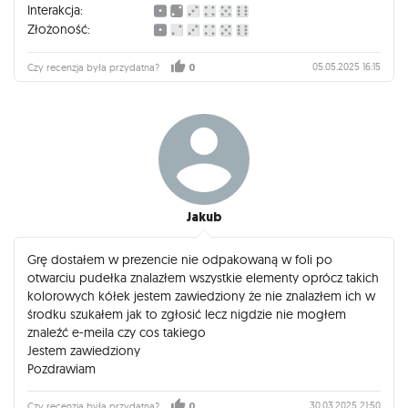
Interakcja:
Złożoność:
05.05.2025 16:15
Czy recenzja była przydatna?
0
Jakub
Grę dostałem w prezencie nie odpakowaną w foli po
otwarciu pudełka znalazłem wszystkie elementy oprócz takich
kolorowych kółek jestem zawiedziony że nie znalazłem ich w
środku szukałem jak to zgłosić lecz nigdzie nie mogłem
znaleźć e-meila czy cos takiego
Jestem zawiedziony
Pozdrawiam
30.03.2025 21:50
Czy recenzja była przydatna?
0