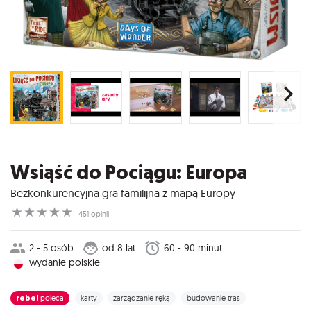
Wsiąść do Pociągu: Europa
Bezkonkurencyjna gra familijna z mapą Europy
☆
☆
☆
☆
☆
451 opinii
2 - 5 osób
od 8 lat
60 - 90 minut
wydanie polskie
rebel
poleca
karty
zarządzanie ręką
budowanie tras