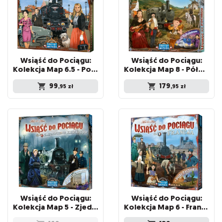
Wsiąść do Pociągu:
Wsiąść do Pociągu:
Kolekcja Map 6.5 - Polska
Kolekcja Map 8 - Półwysep Iberyjski i Korea Południowa
99
179
,95
zł
,95
zł
Wsiąść do Pociągu:
Wsiąść do Pociągu:
Kolekcja Map 5 - Zjednoczone Królestwo i Pensylwania
Kolekcja Map 6 - Francja i Dziki Zachód