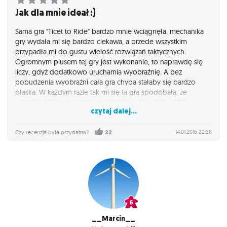
Jak dla mnie ideał :)
Sama gra "Ticet to Ride" bardzo mnie wciągnęła, mechanika
gry wydała mi się bardzo ciekawa, a przede wszystkim
przypadła mi do gustu wielość rozwiązań taktycznych.
Ogromnym plusem tej gry jest wykonanie, to naprawdę się
liczy, gdyż dodatkowo uruchamia wyobraźnię. A bez
pobudzenia wyobraźni cała gra chyba stałaby się bardzo
płaska. W każdym razie tak mi się ta gra spodobała, że
postanowiłem sprawdzić rownież inną jej wersję - USA.
czytaj dalej...
Miałem więc do czynienia z dwoma wariantami tej gry -
Europa i USA. Zdecydowanie polecam tą pierwszą. Z tego, co
zdążyłem się zorientować, wersja z mapą europejską jest
14.01.2016 22:26
Czy recenzja była przydatna?
22
późniejszą wersją, dlatego posiada kilka dodatkowych
wariantów, które dodają wiele elementów taktycznych.
Minusy wersji USA są następujące:
- brak dworców, tuneli i promów (Europa je posiada), co
sprawia, że łatwo innego gracza przyblokować. Gra szybko
staje się nerwowa, bo ciężko ułożyć jakieś trasy. Trudno więc
zrealizować więcej biletów.
- rozmiarowo zbyt małe karty pociągów i biletów - w wersji
__Marcin__
"Europa" są one większe, przypominające karty do gry.