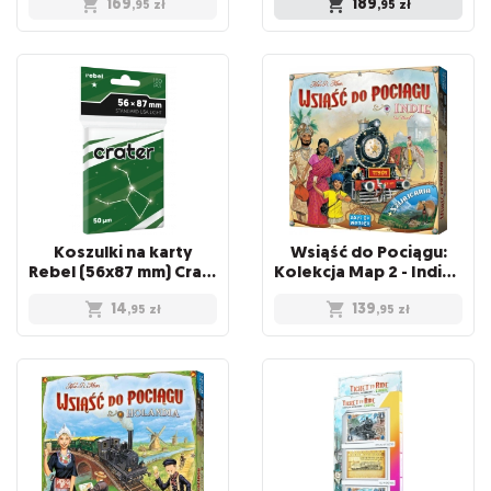
169
189
,95
zł
,95
zł
Koszulki na karty
Wsiąść do Pociągu:
Rebel (56x87 mm) Crater Light, 100 sztuk
Kolekcja Map 2 - Indie i Szwajcaria
14
139
,95
zł
,95
zł