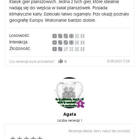
Klasyk gier planszowych. Jedna z tych gier, które idealnie
nadają się do wejścia w świat planszówek. Posiada
klimatyczne karty. Dzieciaki łatwo ogarnęły. Przy okazji poznały
geografię Europy. Wykonanie bardzo dobre.
Losowość:
Interakcja:
Złożoność:
13.08.2023 17:28
Czy recenzja była przydatna?
0
Agata
Liczba recenzji: 1
Recenzja klienta, który nabył ten produkt