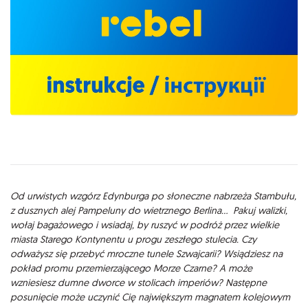
Opis
Od urwistych wzgórz Edynburga po słoneczne nabrzeża Stambułu,
z dusznych alej Pampeluny do wietrznego Berlina… Pakuj walizki,
wołaj bagażowego i wsiadaj, by ruszyć w podróż przez wielkie
miasta Starego Kontynentu u progu zeszłego stulecia. Czy
odważysz się przebyć mroczne tunele Szwajcarii? Wsiądziesz na
pokład promu przemierzającego Morze Czarne? A może
wzniesiesz dumne dworce w stolicach imperiów? Następne
posunięcie może uczynić Cię największym magnatem kolejowym