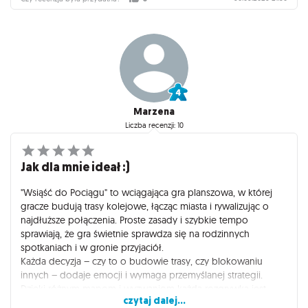
Marzena
Liczba recenzji: 10
Jak dla mnie ideał :)
"Wsiąść do Pociągu" to wciągająca gra planszowa, w której
gracze budują trasy kolejowe, łącząc miasta i rywalizując o
najdłuższe połączenia. Proste zasady i szybkie tempo
sprawiają, że gra świetnie sprawdza się na rodzinnych
spotkaniach i w gronie przyjaciół.
Każda decyzja – czy to o budowie trasy, czy blokowaniu
innych – dodaje emocji i wymaga przemyślanej strategii.
Dzięki różnym mapom i wyzwaniom każda rozgrywka jest
czytaj dalej...
inna. "Wsiąść do Pociągu" to idealny wybór na wieczór pełen