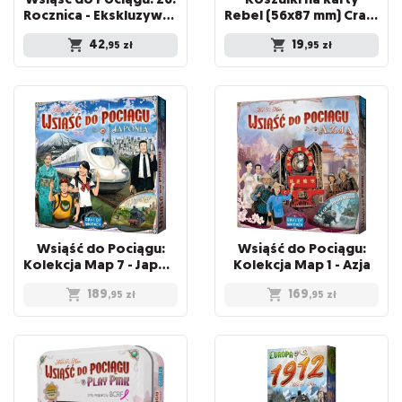
Rocznica - Ekskluzywny zestaw pociągów - Żółty
Rebel (56x87 mm) Crater Premium, 100 sztuk
42
19
,95
zł
,95
zł
Wsiąść do Pociągu:
Wsiąść do Pociągu:
Kolekcja Map 7 - Japonia i Włochy
Kolekcja Map 1 - Azja
189
169
,95
zł
,95
zł