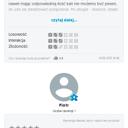
nawet mając odpowiednią ilość kart nie możemy być pewni,
że uda się zrealizować połączenie. Po drugie - dworce, dzięki
którym możemy uniknąć sytuacji, w której inni gracze
czytaj dalej...
zmuszają nas do wędrówki okrężną trasą przez złośliwe
wykorzystanie swoich wagoników (w czym wyspecjalizowali
się moi bracia w wariancie USA). Po trzecie - rozmiar kart. Są
Losowość:
nieco większe niż w wersji z mapą Stanów, co ułatwia
Interakcja:
rozgrywkę osobom, które tak jak ja dysponują mizernymi
Złożoność:
zdolnościami manualnymi.
Zdecydowanie polecam każdemu, kto szuka przyjemnej
14.06.2015 16:46
Czy recenzja była przydatna?
24
rozgrywki w gronie rodziny lub przyjaciół.
Piotr
Liczba recenzji: 1
Recenzja klienta, który nabył ten produkt