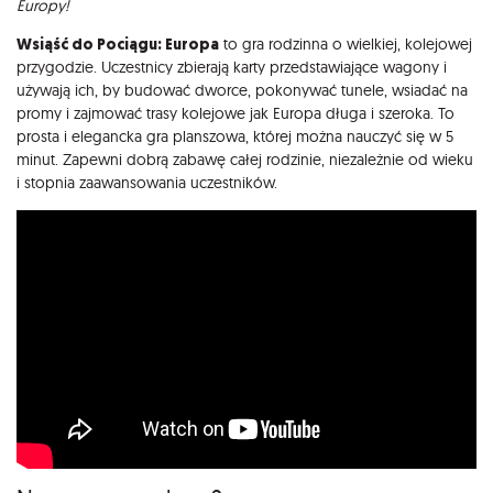
Europy!
Wsiąść do Pociągu: Europa
to gra rodzinna o wielkiej, kolejowej
przygodzie. Uczestnicy zbierają karty przedstawiające wagony i
używają ich, by budować dworce, pokonywać tunele, wsiadać na
promy i zajmować trasy kolejowe jak Europa długa i szeroka. To
prosta i elegancka gra planszowa, której można nauczyć się w 5
minut. Zapewni dobrą zabawę całej rodzinie, niezależnie od wieku
i stopnia zaawansowania uczestników.