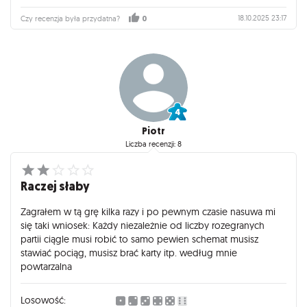
18.10.2025 23:17
Czy recenzja była przydatna?
0
Piotr
Liczba recenzji: 8
Raczej słaby
Zagrałem w tą grę kilka razy i po pewnym czasie nasuwa mi
się taki wniosek: Każdy niezależnie od liczby rozegranych
partii ciągle musi robić to samo pewien schemat musisz
stawiać pociąg, musisz brać karty itp. według mnie
powtarzalna
Losowość: