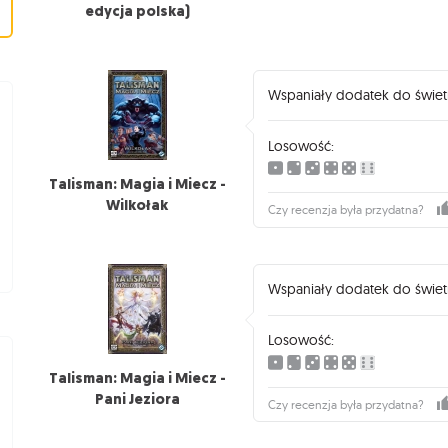
edycja polska)
Wspaniały dodatek do świetne
Losowość:
Talisman: Magia i Miecz -
Wilkołak
Czy recenzja była przydatna?
Wspaniały dodatek do świetne
Losowość:
Talisman: Magia i Miecz -
Pani Jeziora
Czy recenzja była przydatna?