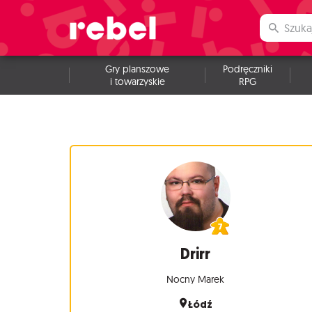
Gry planszowe
Podręczniki
i towarzyskie
RPG
Drirr
Nocny Marek
Łódź