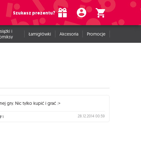
Szukasz prezentu?
siążki i
Łamigłówki
Akcesoria
Promocje
omiksy
j gry. Nic tylko kupić i grać :>
28.12.2014 00:59
1