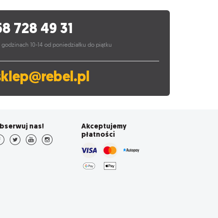
58 728 49 31
 godzinach 10-14 od poniedziałku do piątku
sklep@rebel.pl
bserwuj nas!
Akceptujemy
płatności