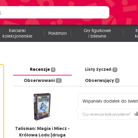
Karcianki
Gry figurkowe
K
Pokémon
kolekcjonerskie
i bitewne
k
Recenzje
Listy życzeń
8
0
Obserwowani
Obserwujący
10
6
Wspaniały dodatek do świetne
Czy recenzja była przydatna?
Talisman: Magia i Miecz -
Królowa Lodu (druga