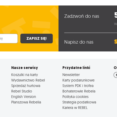
Zadzwoń do nas
W
ZAPISZ SIĘ!
Napisz do nas
Nasze serwisy
Przydatne linki
O
Koszulki na karty
Newsletter
Wydawnictwo Rebel
Karty podarunkowe
Sprzedaż hurtowa
System PDK i trofea
Rebel Studio
Bohaterowie Rebela
English Version
Polityka cookies
Planszowa Rebelia
Strategia podatkowa
Kariera w REBEL