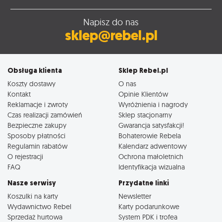
Napisz do nas
sklep@rebel.pl
Obsługa klienta
Sklep Rebel.pl
Koszty dostawy
O nas
Kontakt
Opinie Klientów
Reklamacje i zwroty
Wyróżnienia i nagrody
Czas realizacji zamówień
Sklep stacjonarny
Bezpieczne zakupy
Gwarancja satysfakcji!
Sposoby płatności
Bohaterowie Rebela
Regulamin rabatów
Kalendarz adwentowy
O rejestracji
Ochrona małoletnich
FAQ
Identyfikacja wizualna
Nasze serwisy
Przydatne linki
Koszulki na karty
Newsletter
Wydawnictwo Rebel
Karty podarunkowe
Sprzedaż hurtowa
System PDK i trofea