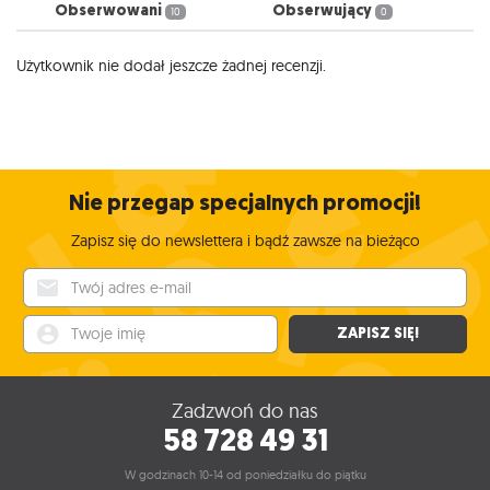
Obserwowani
Obserwujący
10
0
Użytkownik nie dodał jeszcze żadnej recenzji.
Nie przegap specjalnych promocji!
Zapisz się do newslettera i bądź zawsze na bieżąco
Twój adres e-mail
Twoje imię
ZAPISZ SIĘ!
Zadzwoń do nas
58 728 49 31
W godzinach 10-14 od poniedziałku do piątku