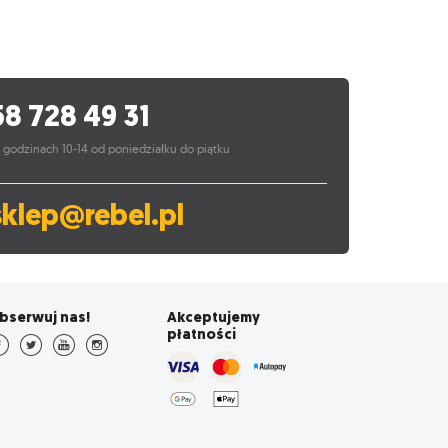
58 728 49 31
 godzinach 10-14 od poniedziałku do piątku
sklep@rebel.pl
bserwuj nas!
Akceptujemy
płatności