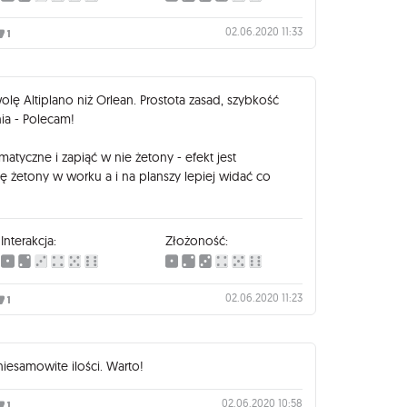
02.06.2020 11:33
1
ę Altiplano niż Orlean. Prostota zasad, szybkość
ia - Polecam!
tyczne i zapiąć w nie żetony - efekt jest
się żetony w worku a i na planszy lepiej widać co
Interakcja:
Złożoność:
02.06.2020 11:23
1
niesamowite ilości. Warto!
02.06.2020 10:58
1