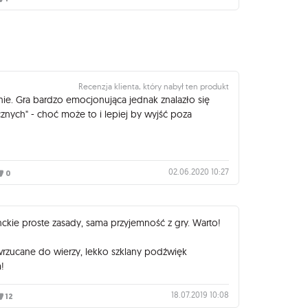
Recenzja klienta, który nabył ten produkt
e. Gra bardzo emocjonująca jednak znalazło się
znych" - choć może to i lepiej by wyjść poza
02.06.2020 10:27
0
nckie proste zasady, sama przyjemność z gry. Warto!
 wrzucane do wierzy, lekko szklany podźwięk
!
18.07.2019 10:08
12