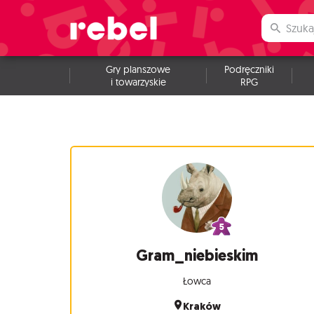
Gry planszowe
Podręczniki
i towarzyskie
RPG
Gram_niebieskim
Łowca
Kraków