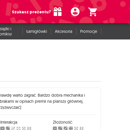
Szukasz prezentu?
siążki i
Łamigłówki
Akcesoria
Promocje
omiksy
prawdę warto zagrać. Bardzo dobra mechanika i
brakami w opisach premii na planszy głównej,
rzyzwyczaić)
Interakcja:
Złożoność: