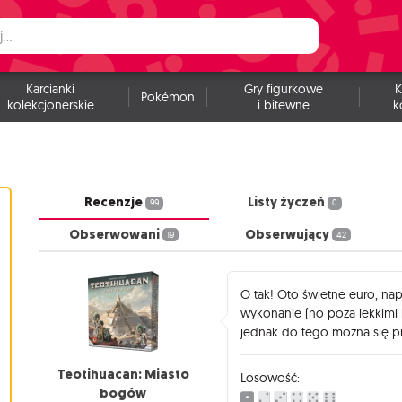
Karcianki
Gry figurkowe
K
Pokémon
kolekcjonerskie
i bitewne
k
Recenzje
Listy życzeń
99
0
Obserwowani
Obserwujący
19
42
O tak! Oto świetne euro, na
wykonanie (no poza lekkimi 
jednak do tego można się p
Teotihuacan: Miasto
Losowość:
bogów