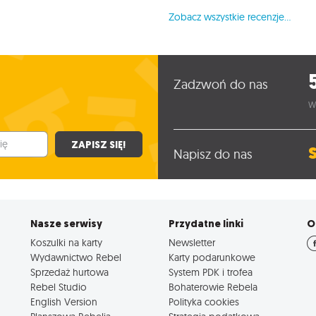
Zobacz wszystkie recenzje...
Zadzwoń do nas
W
ZAPISZ SIĘ!
Napisz do nas
Nasze serwisy
Przydatne linki
O
Koszulki na karty
Newsletter
Wydawnictwo Rebel
Karty podarunkowe
Sprzedaż hurtowa
System PDK i trofea
Rebel Studio
Bohaterowie Rebela
English Version
Polityka cookies