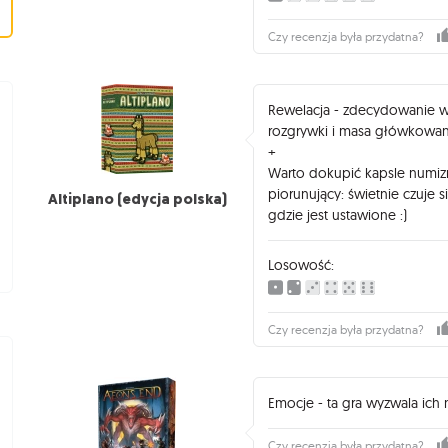
Czy recenzja była przydatna?
Rewelacja - zdecydowanie wol
rozgrywki i masa główkowan
+
Warto dokupić kapsle numizma
piorunujący: świetnie czuje 
Altiplano (edycja polska)
gdzie jest ustawione :)
Losowość:
Czy recenzja była przydatna?
Emocje - ta gra wyzwala ich 
Czy recenzja była przydatna?