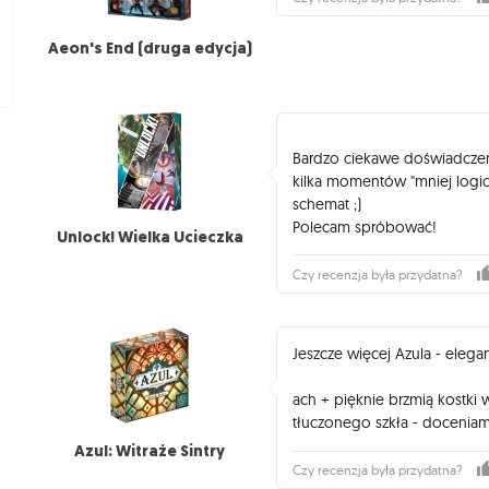
Aeon's End (druga edycja)
Bardzo ciekawe doświadczeni
kilka momentów "mniej logic
schemat ;)
Polecam spróbować!
Unlock! Wielka Ucieczka
Czy recenzja była przydatna?
Jeszcze więcej Azula - elega
ach + pięknie brzmią kostki
tłuczonego szkła - doceniam
Azul: Witraże Sintry
Czy recenzja była przydatna?