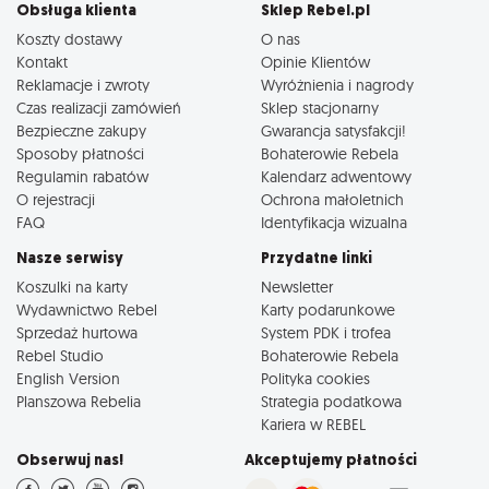
Obsługa klienta
Sklep Rebel.pl
Koszty dostawy
O nas
Kontakt
Opinie Klientów
Reklamacje i zwroty
Wyróżnienia i nagrody
Czas realizacji zamówień
Sklep stacjonarny
Bezpieczne zakupy
Gwarancja satysfakcji!
Sposoby płatności
Bohaterowie Rebela
Regulamin rabatów
Kalendarz adwentowy
O rejestracji
Ochrona małoletnich
FAQ
Identyfikacja wizualna
Nasze serwisy
Przydatne linki
Koszulki na karty
Newsletter
Wydawnictwo Rebel
Karty podarunkowe
Sprzedaż hurtowa
System PDK i trofea
Rebel Studio
Bohaterowie Rebela
English Version
Polityka cookies
Planszowa Rebelia
Strategia podatkowa
Kariera w REBEL
Obserwuj nas!
Akceptujemy płatności