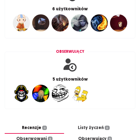
6 użytkowników
OBSERWUJĄCY
5 użytkowników
Recenzje
Listy życzeń
11
0
Obserwowani
Obserwujący
6
5