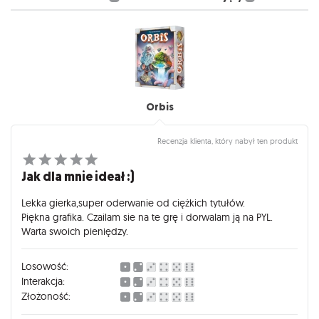
Orbis
Recenzja klienta, który nabył ten produkt
Jak dla mnie ideał :)
Lekka gierka,super oderwanie od ciężkich tytułów.
Piękna grafika. Czailam sie na te grę i dorwalam ją na PYL.
Warta swoich pieniędzy.
Losowość:
Interakcja:
Złożoność: