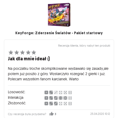
KeyForge: Zderzenie Światów - Pakiet startowy
Recenzja klienta, który nabył ten produkt
Jak dla mnie ideał :)
Na poczatku troche skomplikowane wydawało się zasady,ale
potem juz poszlo z góry. Wystarczyło rozegrać 2 gierki i juz.
Polecam wszystkim fanom karcianek. Warto
Losowość:
Interakcja:
Złożoność:
25.04.2020 10:12
Czy recenzja była przydatna?
3