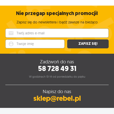
Nie przegap specjalnych promocji!
Zapisz się do newslettera i bądź zawsze na bieżąco
Twój adres e-mail
Twoje imię
ZAPISZ SIĘ!
Zadzwoń do nas
58 728 49 31
W godzinach 10-14 od poniedziałku do piątku
Napisz do nas
sklep@rebel.pl