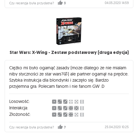
04.05.2020 14:59
Czy recenzja była przydatna?
3
Star Wars: X-Wing - Zestaw podstawowy (druga edycja)
Ciężko mi było ogarnąć zasady (moze dlatego ze nie mialam
niby styczności ze star wars?🤣) ale partner ogarnął na prędce.
Szybka instrukcja dla blondynki i zaczęło się. Bardzo
przyjemna gra. Polecam fanom i nie fanom GW :D
Losowość:
Interakcja:
Złożoność:
25.04.2020 10:25
Czy recenzja była przydatna?
7