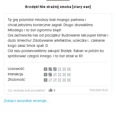
Brzdęk! Nie drażnij smoka (stary ean)
Tę grę przyniósł młodszy brat mojego partnera i
chciał,żebyśmy koniecznie zagrali. Długo zbywaliśmy
Młodego i to był ogromny błąd!
Gra zachwyciła nas od początku! Budowanie talii,super klimat i
dużo śmiechu! Zdobywanie artefaktów, ucieczka i.. czekanie
kogo zaraz Smok spali :D
Od razu postanowiliśmy zakupić Brzdęk: Raban w próżni by
spróbować czegoś innego. I to był strzał w 10!
Losowość:
Interakcja:
Złożoność:
17.04.2020 10:22
Czy recenzja była przydatna?
5
Zobacz wszystkie recenzje...